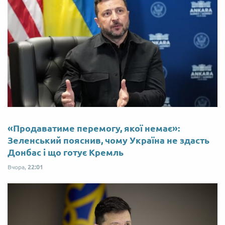
«Продаватиме перемогу, якої немає»:
Зеленський пояснив, чому Україна не здасть
Донбас і що готує Кремль
Вчора,
22:01