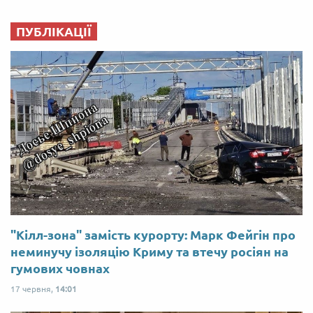
ПУБЛІКАЦІЇ
"Кілл-зона" замість курорту: Марк Фейгін про
неминучу ізоляцію Криму та втечу росіян на
гумових човнах
17 червня,
14:01