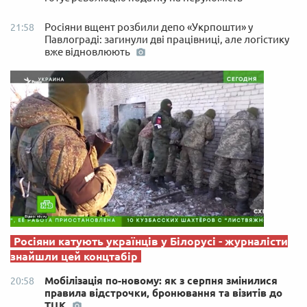
Росіяни вщент розбили депо «Укрпошти» у
21:58
Павлограді: загинули дві працівниці, але логістику
вже відновлюють
Росіяни катують українців у Білорусі - журналісти
знайшли цей концтабір
Мобілізація по-новому: як з серпня змінилися
20:58
правила відстрочки, бронювання та візитів до
ТЦК