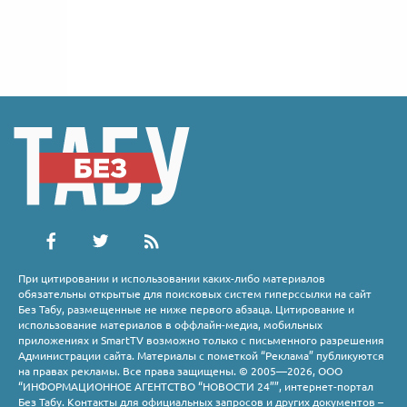
При цитировании и использовании каких-либо материалов
обязательны открытые для поисковых систем гиперссылки на сайт
Без Табу, размещенные не ниже первого абзаца. Цитирование и
использование материалов в оффлайн-медиа, мобильных
приложениях и SmartTV возможно только с письменного разрешения
Администрации сайта. Материалы с пометкой “Реклама” публикуются
на правах рекламы. Все права защищены. © 2005—2026, ООО
“ИНФОРМАЦИОННОЕ АГЕНТСТВО “НОВОСТИ 24””, интернет-портал
Без Табу. Контакты для официальных запросов и других документов –