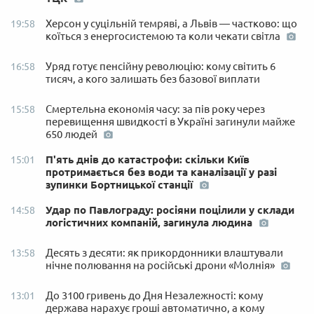
Херсон у суцільній темряві, а Львів — частково: що
19:58
коїться з енергосистемою та коли чекати світла
Уряд готує пенсійну революцію: кому світить 6
16:58
тисяч, а кого залишать без базової виплати
Смертельна економія часу: за пів року через
15:58
перевищення швидкості в Україні загинули майже
650 людей
П'ять днів до катастрофи: скільки Київ
15:01
протримається без води та каналізації у разі
зупинки Бортницької станції
Удар по Павлограду: росіяни поцілили у склади
14:58
логістичних компаній, загинула людина
Десять з десяти: як прикордонники влаштували
13:58
нічне полювання на російські дрони «Молнія»
До 3100 гривень до Дня Незалежності: кому
13:01
держава нарахує гроші автоматично, а кому