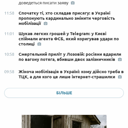
доведеться писати заяву
Спочатку ті, хто складав присягу: в Україні
11:58
пропонують кардинально змінити черговість
мобілізації
Шукав легких грошей у Telegram: у Києві
11:01
спіймали агента ФСБ, який коригував удари по
столиці
Смертельний приліт у Лозовій: росіяни вдарили
10:58
по вагону потяга, вбивши двох залізничників
Жіноча мобілізація в Україні: кому дійсно треба в
09:58
ТЦК, а для кого це лише інтернет-страшилки
БІЛЬШЕ