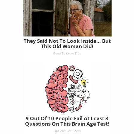
They Said Not To Look Inside... But
This Old Woman Did!
Good To Know This
9 Out Of 10 People Fail At Least 3
Questions On This Brain Age Test!
Tips And Life Hacks