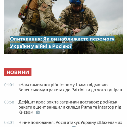
Опитування: Як ви наближаєте перемогу
України у війні з Росією?
НОВИНИ
«Нам самим потрібні»: чому Трамп відмовив
04:01
Зеленському в ракетах до Patriot та до чого тут Іран
Дефіцит кросівок та затримки доставок: російські
03:58
ракети вщент знищили склади Puma та Intertop під
Києвом
Нічне полювання: Росія атакує Україну «Шахедами»
03:01