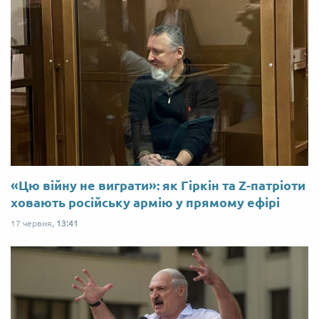
«Цю війну не виграти»: як Гіркін та Z-патріоти
ховають російську армію у прямому ефірі
17 червня,
13:41