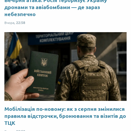
Вечірня атака: Росія тероризує Україну
дронами та авіабомбами — де зараз
небезпечно
Вчора,
22:58
Мобілізація по-новому: як з серпня змінилися
правила відстрочки, бронювання та візитів до
ТЦК