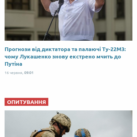
Прогнози від диктатора та палаючі Ту-22М3:
чому Лукашенко знову екстрено мчить до
Путіна
16 червня,
09:01
ОПИТУВАННЯ