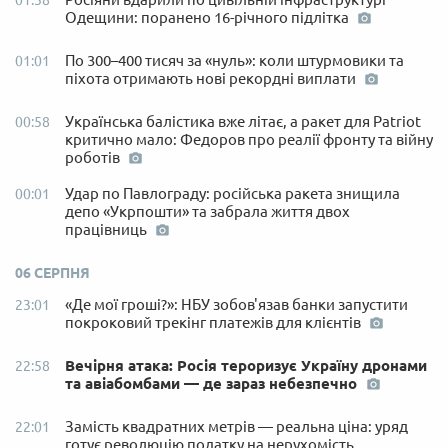
Одещини: поранено 16-річного підлітка
По 300–400 тисяч за «нуль»: коли штурмовики та
01:01
піхота отримають нові рекордні виплати
Українська балістика вже літає, а ракет для Patriot
00:58
критично мало: Федоров про реалії фронту та війну
роботів
Удар по Павлограду: російська ракета знищила
00:01
депо «Укрпошти» та забрала життя двох
працівниць
06 СЕРПНЯ
«Де мої гроші?»: НБУ зобов'язав банки запустити
23:01
покроковий трекінг платежів для клієнтів
Вечірня атака: Росія тероризує Україну дронами
22:58
та авіабомбами — де зараз небезпечно
Замість квадратних метрів — реальна ціна: уряд
22:01
готує революцію податку на нерухомість