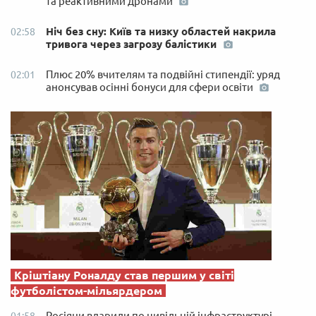
та реактивними дронами
Ніч без сну: Київ та низку областей накрила
02:58
тривога через загрозу балістики
Плюс 20% вчителям та подвійні стипендії: уряд
02:01
анонсував осінні бонуси для сфери освіти
Кріштіану Роналду став першим у світі
футболістом-мільярдером
Росіяни вдарили по цивільній інфраструктурі
01:58