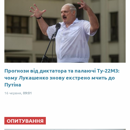
Прогнози від диктатора та палаючі Ту-22М3:
чому Лукашенко знову екстрено мчить до
Путіна
16 червня,
09:01
ОПИТУВАННЯ