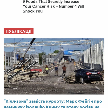
ПУБЛІКАЦІЇ
"Кілл-зона" замість курорту: Марк Фейгін про
неминучу ізоляцію Криму та втечу росіян на