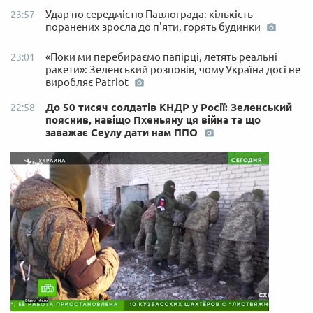
Удар по середмістю Павлограда: кількість
23:57
поранених зросла до п'яти, горять будинки
«Поки ми перебираємо папірці, летять реальні
23:01
ракети»: Зеленський розповів, чому Україна досі не
виробляє Patriot
До 50 тисяч солдатів КНДР у Росії: Зеленський
22:58
пояснив, навіщо Пхеньяну ця війна та що
заважає Сеулу дати нам ППО