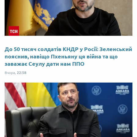
До 50 тисяч солдатів КНДР у Росії: Зеленський
пояснив, навіщо Пхеньяну ця війна та що
заважає Сеулу дати нам ППО
Вчора,
22:58