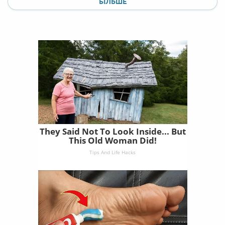
БІЛЬШЕ
They Said Not To Look Inside... But
This Old Woman Did!
Tips And Life Hacks