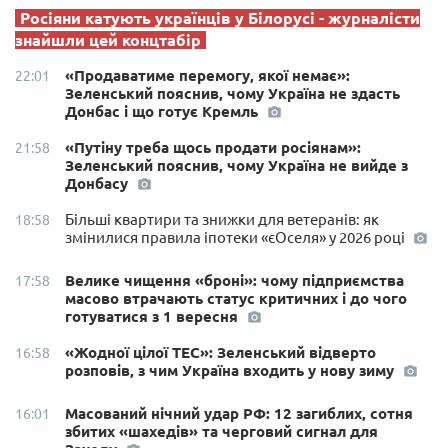
Росіяни катують українців у Білорусі - журналісти
знайшли цей концтабір
«Продаватиме перемогу, якої немає»:
22:01
Зеленський пояснив, чому Україна не здасть
Донбас і що готує Кремль
«Путіну треба щось продати росіянам»:
21:58
Зеленський пояснив, чому Україна не вийде з
Донбасу
Більші квартири та знижки для ветеранів: як
18:58
змінилися правила іпотеки «єОселя» у 2026 році
Велике чищення «броні»: чому підприємства
17:58
масово втрачають статус критичних і до чого
готуватися з 1 вересня
«Жодної цілої ТЕС»: Зеленський відверто
16:58
розповів, з чим Україна входить у нову зиму
Масований нічний удар РФ: 12 загиблих, сотня
16:01
збитих «шахедів» та черговий сигнал для