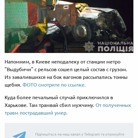
Напомним, в Киеве неподалеку от станции метро
"Выдубичи" с рельсов сошел целый состав с грузом.
Из завалившихся на бок вагонов рассыпались тонны
щебня.
ФОТО смотрите по ссылке.
Куда более печальный случай приключился в
Харькове. Там трамвай сбил мужчину.
От полученных
травм пострадавший умер.
Підпишіться на наш канал у Telegram та отримуйте