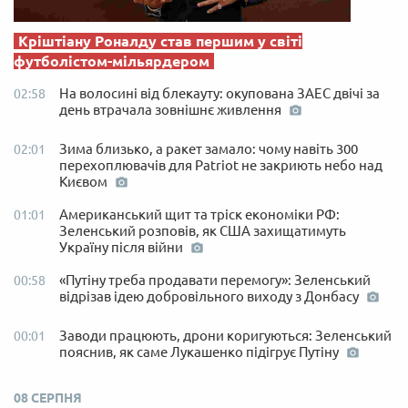
Кріштіану Роналду став першим у світі
футболістом-мільярдером
На волосині від блекауту: окупована ЗАЕС двічі за
02:58
день втрачала зовнішнє живлення
Зима близько, а ракет замало: чому навіть 300
02:01
перехоплювачів для Patriot не закриють небо над
Києвом
Американський щит та тріск економіки РФ:
01:01
Зеленський розповів, як США захищатимуть
Україну після війни
«Путіну треба продавати перемогу»: Зеленський
00:58
відрізав ідею добровільного виходу з Донбасу
Заводи працюють, дрони коригуються: Зеленський
00:01
пояснив, як саме Лукашенко підігрує Путіну
08 СЕРПНЯ