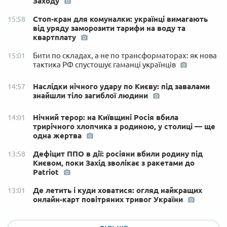
Заходу
Стоп-кран для комуналки: українці вимагають
15:58
від уряду заморозити тарифи на воду та
квартплату
Бити по складах, а не по трансформаторах: як нова
15:01
тактика РФ спустошує гаманці українців
Наслідки нічного удару по Києву: під завалами
14:57
знайшли тіло загиблої людини
Нічний терор: на Київщині Росія вбила
14:01
трирічного хлопчика з родиною, у столиці — ще
одна жертва
Дефіцит ППО в дії: росіяни вбили родину під
13:58
Києвом, поки Захід зволікає з ракетами до
Patriot
Де летить і куди ховатися: огляд найкращих
13:01
онлайн-карт повітряних тривог України