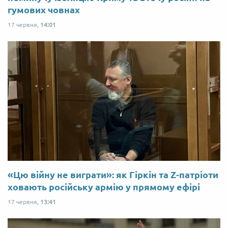
гумових човнах
17 червня,
14:01
«Цю війну не виграти»: як Гіркін та Z-патріоти
ховають російську армію у прямому ефірі
17 червня,
13:41