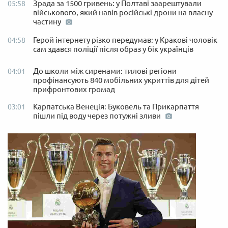
Зрада за 1500 гривень: у Полтаві заарештували
05:58
військового, який навів російські дрони на власну
частину
Герой інтернету різко передумав: у Кракові чоловік
04:58
сам здався поліції після образ у бік українців
До школи між сиренами: тилові регіони
04:01
профінансують 840 мобільних укриттів для дітей
прифронтових громад
Карпатська Венеція: Буковель та Прикарпаття
03:01
пішли під воду через потужні зливи