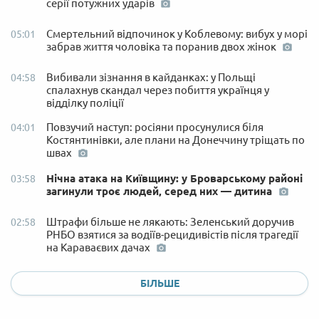
серії потужних ударів
Смертельний відпочинок у Коблевому: вибух у морі
05:01
забрав життя чоловіка та поранив двох жінок
Вибивали зізнання в кайданках: у Польщі
04:58
спалахнув скандал через побиття українця у
відділку поліції
Повзучий наступ: росіяни просунулися біля
04:01
Костянтинівки, але плани на Донеччину тріщать по
швах
Нічна атака на Київщину: у Броварському районі
03:58
загинули троє людей, серед них — дитина
Штрафи більше не лякають: Зеленський доручив
02:58
РНБО взятися за водіїв-рецидивістів після трагедії
на Караваєвих дачах
БІЛЬШЕ