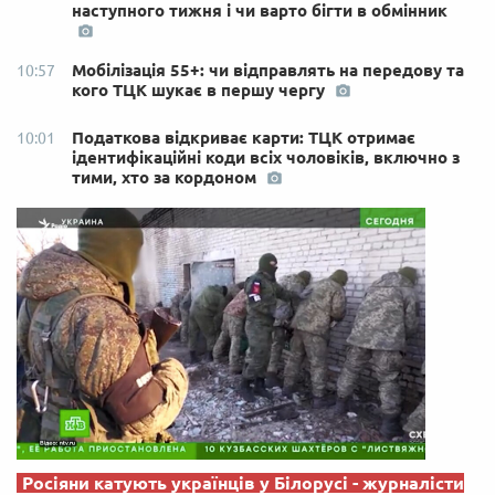
наступного тижня і чи варто бігти в обмінник
Мобілізація 55+: чи відправлять на передову та
10:57
кого ТЦК шукає в першу чергу
Податкова відкриває карти: ТЦК отримає
10:01
ідентифікаційні коди всіх чоловіків, включно з
тими, хто за кордоном
Росіяни катують українців у Білорусі - журналісти