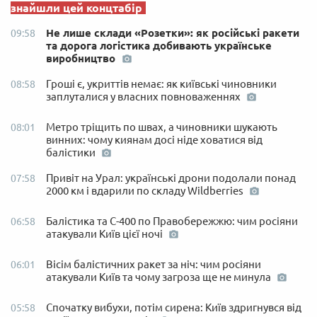
знайшли цей концтабір
Не лише склади «Розетки»: як російські ракети
09:58
та дорога логістика добивають українське
виробництво
Гроші є, укриттів немає: як київські чиновники
08:58
заплуталися у власних повноваженнях
Метро тріщить по швах, а чиновники шукають
08:01
винних: чому киянам досі ніде ховатися від
балістики
Привіт на Урал: українські дрони подолали понад
07:58
2000 км і вдарили по складу Wildberries
Балістика та С-400 по Правобережжю: чим росіяни
06:58
атакували Київ цієї ночі
Вісім балістичних ракет за ніч: чим росіяни
06:01
атакували Київ та чому загроза ще не минула
Спочатку вибухи, потім сирена: Київ здригнувся від
05:58