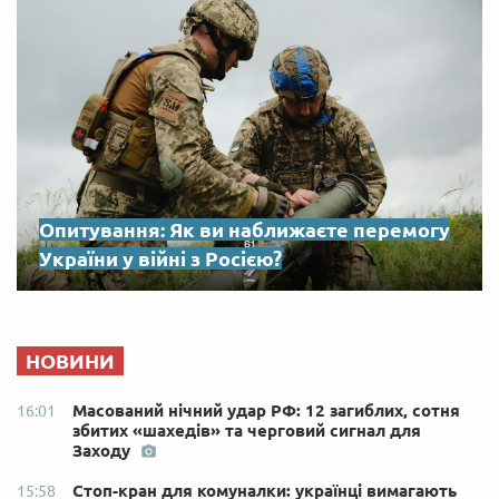
Опитування: Як ви наближаєте перемогу
України у війні з Росією?
НОВИНИ
Масований нічний удар РФ: 12 загиблих, сотня
16:01
збитих «шахедів» та черговий сигнал для
Заходу
Стоп-кран для комуналки: українці вимагають
15:58