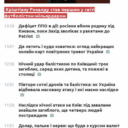
Кріштіану Роналду став першим у світі
футболістом-мільярдером
Дефіцит ППО в дії: росіяни вбили родину під
13:58
Києвом, поки Захід зволікає з ракетами до
Patriot
Де летить і куди ховатися: огляд найкращих
13:01
онлайн-карт повітряних тривог України
Нічний удар балістикою по Київщині: троє
12:58
загиблих, серед яких дитина, та пожежі в
столиці
Півтори сотні дронів та балістика: як Україна
12:01
відбивала масовану атаку і які маємо наслідки
Наслідки нічної атаки на Київ: під завалами
11:58
знайшли загиблого, ще четверо людей
постраждали
Долар, пальне і нерви: що буде з курсом валют
11:01