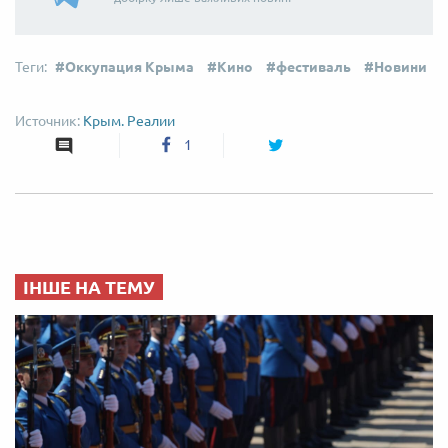
Оккупация Крыма
Кино
фестиваль
Новини
Крым. Реалии
1
ІНШЕ НА ТЕМУ