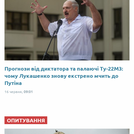
Прогнози від диктатора та палаючі Ту-22М3:
чому Лукашенко знову екстрено мчить до
Путіна
16 червня,
09:01
ОПИТУВАННЯ