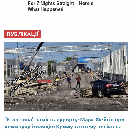
ПУБЛІКАЦІЇ
"Кілл-зона" замість курорту: Марк Фейгін про
неминучу ізоляцію Криму та втечу росіян на