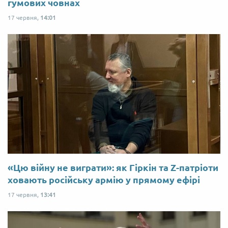
гумових човнах
17 червня,
14:01
«Цю війну не виграти»: як Гіркін та Z-патріоти
ховають російську армію у прямому ефірі
17 червня,
13:41