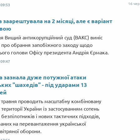
16 че
,
09:53
 заарештувала на 2 місяці, але є варіант
авою
ня Вищий антикорупційний суд (ВАКС) виніс
 про обрання запобіжного заходу щодо
ого голови Офісу президента Андрія Єрмака.
,
09:47
а зазнала дуже потужної атаки
ьких "шахедів" - під ударами 13
тей
3 травня проводить масштабну комбіновану
 території України із застосуванням сотень
 безпілотників і нових тактичних підходів,
аних на перевантаження української
вітряної оборони.
Від пацанки до панянки
Топ-модель