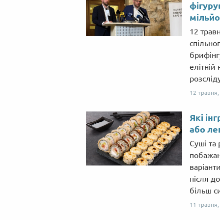
фігуру
мільйо
12 трав
спільно
брифінг
елітній
розслід
12 травня
Які ін
або ле
Суші та
побажан
варіанти
після д
більш с
11 травня