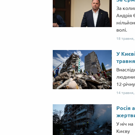
За коли
Андрія 
мільйоні
волі.
18 травня
У Києві
травня
Внаслід
людини.
12-річну
14 травня
Росія 
жертви
У ніч на
Києву