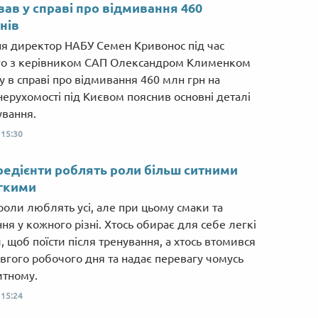
вав у справі про відмивання 460
нів
ня директор НАБУ Семен Кривонос під час
го з керівником САП Олександром Клименком
у в справі про відмивання 460 млн грн на
 нерухомості під Києвом пояснив основні деталі
ування.
,
15:30
гредієнти роблять роли більш ситними
гкими
 роли люблять усі, але при цьому смаки та
ня у кожного різні. Хтось обирає для себе легкі
, щоб поїсти після тренування, а хтось втомився
овгого робочого дня та надає перевагу чомусь
итному.
,
15:24