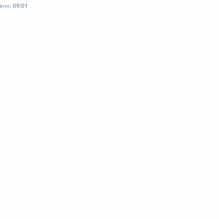
рвня,
09:01
 по-українськи