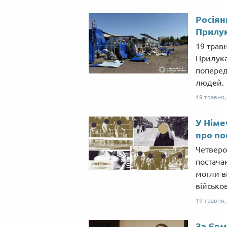
Росіян
Прилук
19 травн
Прилука
поперед
людей.
19 травня
У Німе
про по
Четверо
постачан
могли в
військо
19 травня
За Єрм