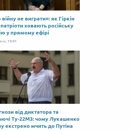
війну не виграти»: як Гіркін
-патріоти ховають російську
ію у прямому ефірі
рвня,
13:41
нози від диктатора та
аючі Ту-22М3: чому Лукашенко
у екстрено мчить до Путіна