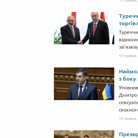
13 травня
Туречч
торгів
Туреччи
відноси
зв’язків
13 травня
Наймол
з боку
Уповнов
Дмитро 
сексуал
скоєног
13 травня
Презид