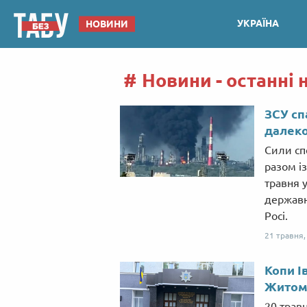
УКРАЇНА
НОВИНИ
Новини - останні 
ЗСУ сп
далеко
Сили сп
разом і
травня 
державн
Росі.
21 травня
Копи І
Житоми
20 трав