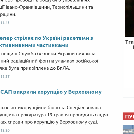
ції Івано-Франківщини, Тернопільщини та
рщини.
,
11:43
тепер стріляє по Україні ракетами з
активнивними частинками
ігівщині Служба безпеки України виявила
ний радіаційний фон на уламках російської
 яка була прикріплена до БпЛА.
,
11:37
 САП викрили корупцію у Верховному
льне антикорупційне бюро та Спеціалізована
упційна прокуратура 19 травня проводять слідчі
ПУ
ежах справи про корупцію у Верховному суді.
,
12:20