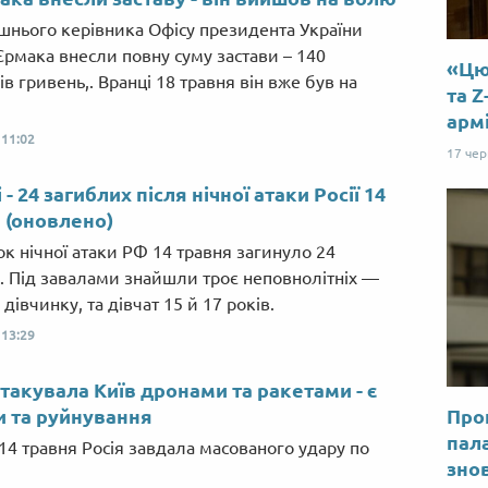
шнього керівника Офісу президента України
Єрмака внесли повну суму застави – 140
«Цю 
в гривень,. Вранці 18 травня він вже був на
та Z
арм
,
11:02
17 че
 - 24 загиблих після нічної атаки Росії 14
 (оновлено)
ок нічної атаки РФ 14 травня загинуло 24
 Під завалами знайшли троє неповнолітніх —
 дівчинку, та дівчат 15 й 17 років.
,
13:29
атакувала Київ дронами та ракетами - є
 та руйнування
Прог
пал
 14 травня Росія завдала масованого удару по
знов