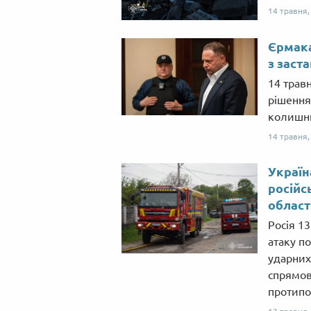
14 травня
Єрмака
з заст
14 трав
рішення
колишнь
14 травня
Україн
російс
облас
Росія 1
атаку по
ударних
спрямов
протипо