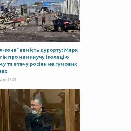
л-зона" замість курорту: Марк
гін про неминучу ізоляцію
у та втечу росіян на гумових
нах
рвня,
14:01