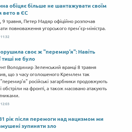
на обіцяє більше не шантажувати своїм
 вето в ЄС
у, 9 травня, Петер Мадяр офіційно розпочав
ати повноваження угорського прем'єр-міністра.
,
11:32
порушила своє ж "перемир’я": Навіть
ї тиші не було
нт Володимир Зеленський вранці 8 травня
ив, що з часу оголошеного Кремлем так
 "перемир'я" російські загарбники продовжують
і обстріли на фронті, а також масовано атакують
тниками.
,
12:03
81 рік після перемоги над нацизмом ми
змушені зупиняти зло