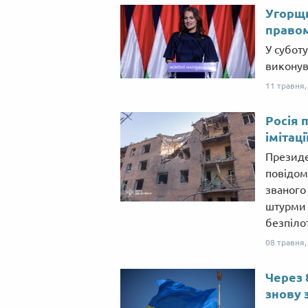
Угорщи
правом
У субот
виконув
11 травня
Росія 
імітаці
Президе
повідом
званого
штурми 
безпіло
08 травня
Через 
знову 