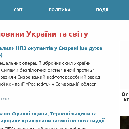
СВІТ
ПОЛІТИКА
ПОДІЇ
новини України та світу
алили НПЗ окупантів у Сизрані (це дуже
)
еціальних операцій Збройних сил України
з Силами безпілотних систем вночі проти 21
уразили Сизранський нафтопереробний завод
ої компанії «Роснефть» у Самарській області
,
13:03
вано-Франківщини, Тернопільщини та
рщини кришували таємні порно стиудії
ня СБУ проводить обшуки в управліннях