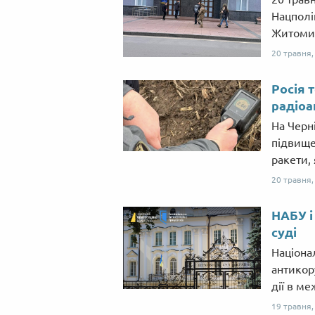
Нацполі
Житоми
20 травня
Росія 
радіо
На Черн
підвище
ракети,
20 травня
НАБУ і
суді
Націона
антикор
дії в м
19 травня