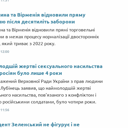
,
17:51
ина та Вірменія відновили пряму
лю після десятиліть заборони
на та Вірменія відновили прямі торговельні
ни в межах процесу нормалізації двосторонніх
, який триває з 2022 року.
,
12:00
одшій жертві сексуального насильства
 росіян було лише 4 роки
ажений Верховної Ради України з прав людини
Лубінець заявив, що наймолодшій жертві
ьного насильства, пов’язаного з конфліктом і
о російськими солдатами, було чотири роки.
,
11:56
ент Зеленський не фігурує і не