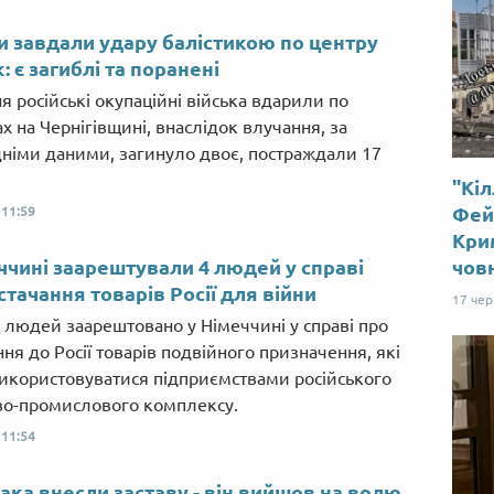
и завдали удару балістикою по центру
: є загиблі та поранені
я російські окупаційні війська вдарили по
х на Чернігівщині, внаслідок влучання, за
німи даними, загинуло двоє, постраждали 17
"Кіл
Фей
,
11:59
Крим
ччині заарештували 4 людей у справі
чов
стачання товарів Росії для війни
17 че
 людей заарештовано у Німеччині у справі про
ня до Росії товарів подвійного призначення, які
икористовуватися підприємствами російського
во-промислового комплексу.
,
11:54
ака внесли заставу - він вийшов на волю