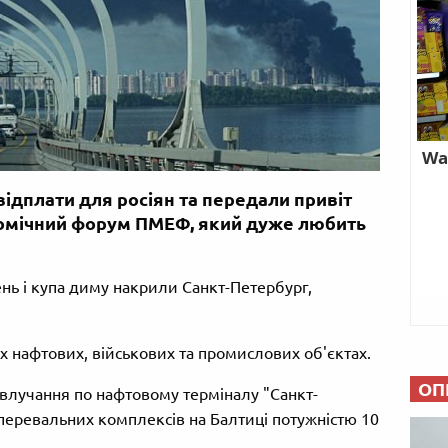
ідплати для росіян та передали привіт
ономічний форум ПМЕФ, який дуже любить
ень і купа диму накрили Санкт-Петербург,
х нафтових, військових та промислових об'єктах.
ОП
влучання по нафтовому терміналу "Санкт-
перевальних комплексів на Балтиці потужністю 10