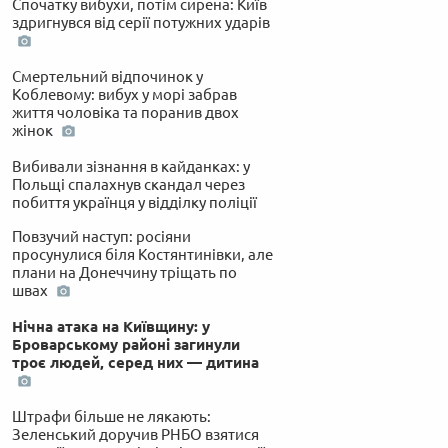
Спочатку вибухи, потім сирена: Київ
здригнувся від серії потужних ударів
Смертельний відпочинок у
Коблевому: вибух у морі забрав
життя чоловіка та поранив двох
жінок
Вибивали зізнання в кайданках: у
Польщі спалахнув скандал через
побиття українця у відділку поліції
Повзучий наступ: росіяни
просунулися біля Костянтинівки, але
плани на Донеччину тріщать по
швах
Нічна атака на Київщину: у
Броварському районі загинули
троє людей, серед них — дитина
Штрафи більше не лякають:
Зеленський доручив РНБО взятися