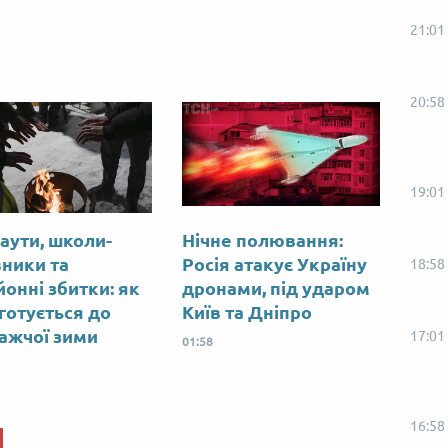
21:01
20:58
19:01
аути, школи-
Нічне полювання:
вники та
Росія атакує Україну
18:58
йонні збитки: як
дронами, під ударом
 готується до
Київ та Дніпро
ажчої зими
17:01
01:58
16:58