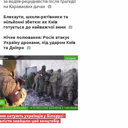
за водіїв-рецидивістів після трагедії
 по-українськи
на Караваєвих дачах
Блекаути, школи-рятівники та
мільйонні збитки: як Київ
готується до найважчої зими
Нічне полювання: Росія атакує
Україну дронами, під ударом Київ
та Дніпро
яни катують українців у Білорусі -
лісти знайшли цей концтабір