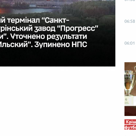
06:58
06:01
Кріш
футб