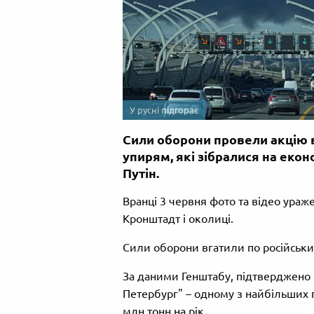
У русні підгорає
Сили оборони провели акцію в
упирям, які зібралися на ек
Путін.
Вранці 3 червня фото та відео ураж
Кронштадт і околиці.
Сили оборони вгатили по російськи
За даними Генштабу, підтверджено 
Петербург" – одному з найбільших 
млн тонн на рік.