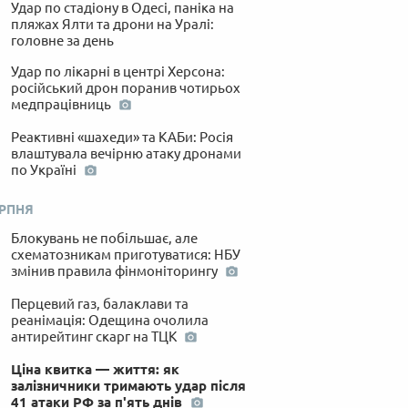
Удар по стадіону в Одесі, паніка на
пляжах Ялти та дрони на Уралі:
головне за день
Удар по лікарні в центрі Херсона:
російський дрон поранив чотирьох
медпрацівниць
Реактивні «шахеди» та КАБи: Росія
влаштувала вечірню атаку дронами
по Україні
ЕРПНЯ
Блокувань не побільшає, але
схематозникам приготуватися: НБУ
змінив правила фінмоніторингу
Перцевий газ, балаклави та
реанімація: Одещина очолила
антирейтинг скарг на ТЦК
Ціна квитка — життя: як
залізничники тримають удар після
41 атаки РФ за п'ять днів