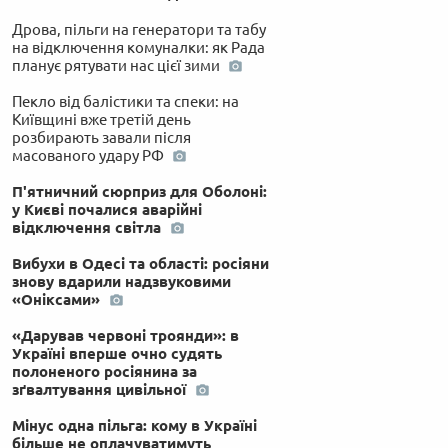
Дрова, пільги на генератори та табу
на відключення комуналки: як Рада
планує рятувати нас цієї зими
Пекло від балістики та спеки: на
Київщині вже третій день
розбирають завали після
масованого удару РФ
П'ятничний сюрприз для Оболоні:
у Києві почалися аварійні
відключення світла
Вибухи в Одесі та області: росіяни
знову вдарили надзвуковими
«Оніксами»
«Дарував червоні троянди»: в
Україні вперше очно судять
полоненого росіянина за
зґвалтування цивільної
Мінус одна пільга: кому в Україні
більше не оплачуватимуть