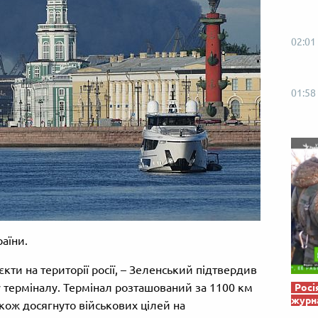
Від пацанки до панянки
Топ-модель
02:01
01:58
аїни.
єкти на території росії, – Зеленський підтвердив
 терміналу. Термінал розташований за 1100 км
Росі
журна
кож досягнуто військових цілей на