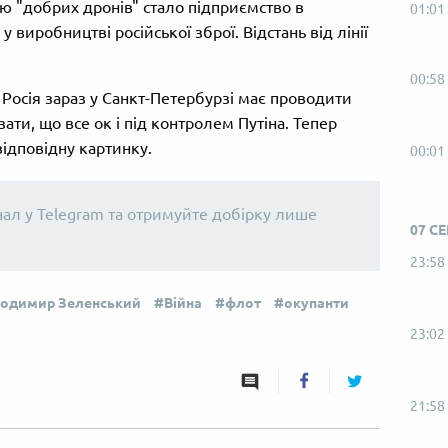
лю "добрих дронів" стало підприємство в
01:01
 виробництві російської зброї. Відстань від лінії
00:58
о Росія зараз у Санкт-Петербурзі має проводити
ти, що все ок і під контролем Путіна. Тепер
ідповідну картинку.
00:01
нал у Telegram та отримуйте добірку лише
07 С
23:58
одимир Зеленський
Війна
флот
окупанти
23:02
21:58