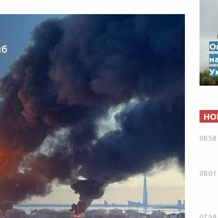
О
н
Ук
НО
08:58
08:01
07:58