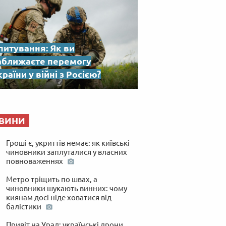
питування: Як ви
аближаєте перемогу
раїни у війні з Росією?
ВИНИ
Гроші є, укриттів немає: як київські
чиновники заплуталися у власних
повноваженнях
Метро тріщить по швах, а
чиновники шукають винних: чому
киянам досі ніде ховатися від
балістики
Привіт на Урал: українські дрони