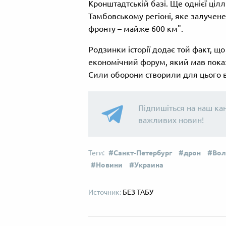
Кронштадтській базі. Ще однієї ціл
Тамбовському регіоні, яке залучене у
фронту – майже 600 км".
Родзинки історії додає той факт, щ
економічний форум, який мав показа
Сили оборони створили для цього в
Підпишіться на наш ка
важливих новин!
Санкт-Петербург
дрон
Вол
Новини
Украина
БЕЗ ТАБУ