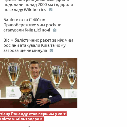
подолали понад 2000 км і вдарили
по складу Wildberries
Балістика та С-400 по
Правобережжю: чим росіяни
атакували Київ цієї ночі
Вісім балістичних ракет за ніч: чим
росіяни атакували Київ та чому
загроза ще не минула
тіану Роналду став першим у світі
олістом-мільярдером