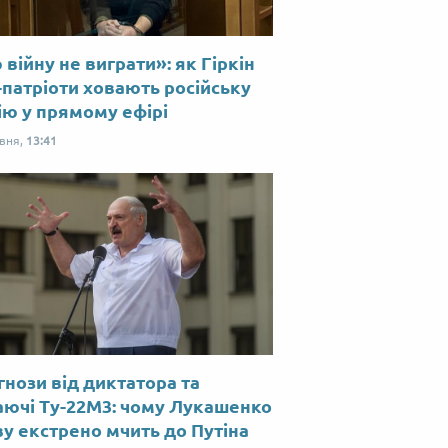
війну не виграти»: як Гіркін
-патріоти ховають російську
ію у прямому ефірі
рвня,
13:41
нози від диктатора та
аючі Ту-22М3: чому Лукашенко
у екстрено мчить до Путіна