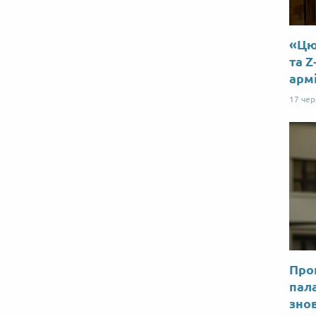
«Цю 
та Z
арм
17 че
Прог
пал
знов