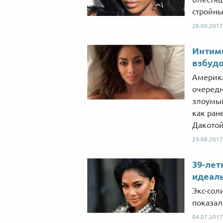
стройны
28.09.2017
Интим
взбудо
Америка
очередн
злоумыш
как ран
Дакотой
29.08.2017
39-лет
идеаль
Экс-сол
показал
04.07.2017