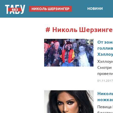
НОВИНИ
НИКОЛЬ ШЕРЗИНГЕР
Николь Шерзингер
От зом
голлив
Хэллоу
Хэллоуи
Смотри 
провели
01.11.2017
Никол
ножка
Певица 
блестя