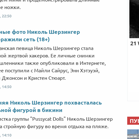
е ножки.
,
22:50
ные фото Николь Шерзингер
ражили сеть (18+)
нская певица Николь Шерзингер стала
ой жертвой хакеров. Ее личные снимки
ленники также опубликовали в Интернете,
ее поступили с Майли Сайрус, Энн Хэтэуэй,
 Джонсон и Кристен Стюарт.
,
14:50
няя Николь Шерзингер похвасталась
ной фигурой в бикини
истка группы "Pussycat Dolls" Николь Шерзингер
ПУ
а стройную фигуру во время отдыха на пляже.
,
14:10