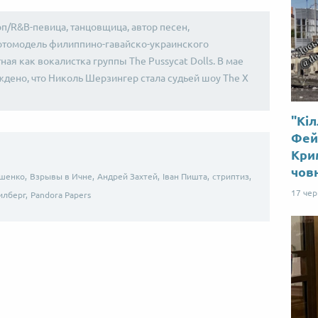
п/R&B-певица, танцовщица, автор песен,
отомодель филиппино-гавайско-украинского
ая как вокалистка группы The Pussycat Dolls. В мае
дено, что Николь Шерзингер стала судьей шоу The X
"Кіл
Від пацанки до панянки
Топ-модель
Фей
Крим
чов
шенко,
Взрывы в Ичне,
Андрей Захтей,
Іван Пишта,
стриптиз,
17 че
илберг,
Pandora Papers