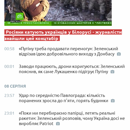
Росіяни катують українців у Білорусі - журналісти
знайшли цей концтабір
«Путіну треба продавати перемогу»: Зеленський
00:58
відрізав ідею добровільного виходу з Донбасу
Заводи працюють, дрони коригуються: Зеленський
00:01
пояснив, як саме Лукашенко підігрує Путіну
08 СЕРПНЯ
Удар по середмістю Павлограда: кількість
23:57
поранених зросла до п'яти, горять будинки
«Поки ми перебираємо папірці, летять реальні
23:01
ракети»: Зеленський розповів, чому Україна досі не
виробляє Patriot