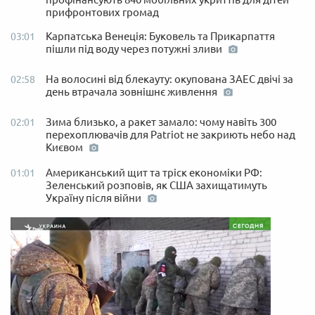
прифронтових громад
Карпатська Венеція: Буковель та Прикарпаття
03:01
пішли під воду через потужні зливи
На волосині від блекауту: окупована ЗАЕС двічі за
02:58
день втрачала зовнішнє живлення
Зима близько, а ракет замало: чому навіть 300
02:01
перехоплювачів для Patriot не закриють небо над
Києвом
Американський щит та тріск економіки РФ:
01:01
Зеленський розповів, як США захищатимуть
Україну після війни