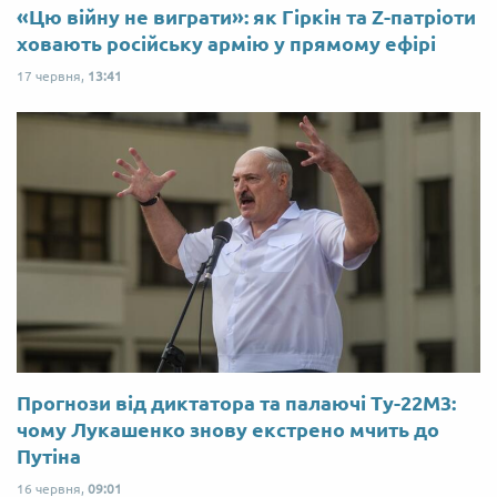
«Цю війну не виграти»: як Гіркін та Z-патріоти
ховають російську армію у прямому ефірі
17 червня,
13:41
Прогнози від диктатора та палаючі Ту-22М3:
чому Лукашенко знову екстрено мчить до
Путіна
16 червня,
09:01