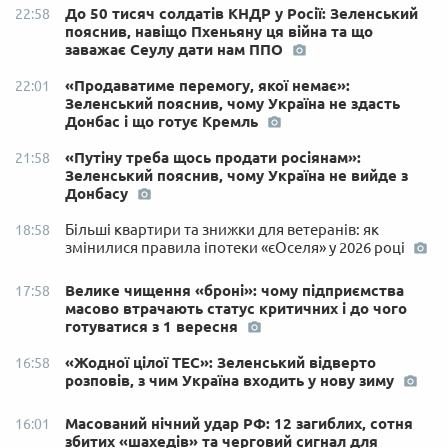
До 50 тисяч солдатів КНДР у Росії: Зеленський
22:58
пояснив, навіщо Пхеньяну ця війна та що
заважає Сеулу дати нам ППО
«Продаватиме перемогу, якої немає»:
22:01
Зеленський пояснив, чому Україна не здасть
Донбас і що готує Кремль
«Путіну треба щось продати росіянам»:
21:58
Зеленський пояснив, чому Україна не вийде з
Донбасу
Більші квартири та знижки для ветеранів: як
18:58
змінилися правила іпотеки «єОселя» у 2026 році
Велике чищення «броні»: чому підприємства
17:58
масово втрачають статус критичних і до чого
готуватися з 1 вересня
«Жодної цілої ТЕС»: Зеленський відверто
16:58
розповів, з чим Україна входить у нову зиму
Масований нічний удар РФ: 12 загиблих, сотня
16:01
збитих «шахедів» та черговий сигнал для