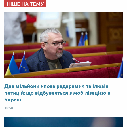
ІНШЕ НА ТЕМУ
Два мільйони «поза радарами» та ілюзія
петицій: що відбувається з мобілізацією в
Україні
10:58