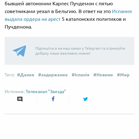
бывшей автономии Карлес Пучдемон с пятью
советниками уехал в Бельгию. В ответ на это
Испания
выдала ордера на арест
5 каталонских политиков и
Пучдемона.
Підпишіться на наш канал у Telegram та отримуйте
добірку лише важливих новин!
Дания
задержание
Іспанія
Новини
Мир
Телеканал "Звезда"