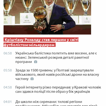
Кріштіану Роналду став першим у світі
футболістом-мільярдером
Українська балістика полетить вже восени, але є
06:58
нюанс: Зеленський розкрив деталі ракетної
програми
Зрада за 1500 гривень: у Полтаві заарештували
05:58
військового, який навів російські дрони на власну
частину
Герой інтернету різко передумав: у Кракові чоловік
04:58
сам здався поліції після образ у бік українців
До школи між сиренами: тилові регіони
04:01
профінансують 840 мобільних укриттів для дітей