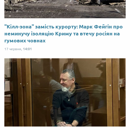
"Кілл-зона" замість курорту: Марк Фейгін про
неминучу ізоляцію Криму та втечу росіян на
гумових човнах
17 червня,
14:01