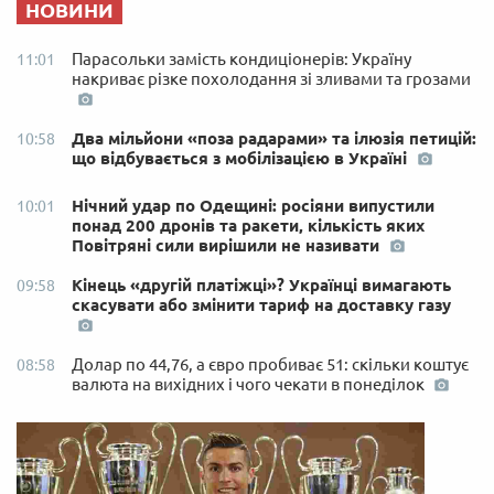
НОВИНИ
Парасольки замість кондиціонерів: Україну
11:01
накриває різке похолодання зі зливами та грозами
Два мільйони «поза радарами» та ілюзія петицій:
10:58
що відбувається з мобілізацією в Україні
Нічний удар по Одещині: росіяни випустили
10:01
понад 200 дронів та ракети, кількість яких
Повітряні сили вирішили не називати
Кінець «другій платіжці»? Українці вимагають
09:58
скасувати або змінити тариф на доставку газу
Долар по 44,76, а євро пробиває 51: скільки коштує
08:58
валюта на вихідних і чого чекати в понеділок