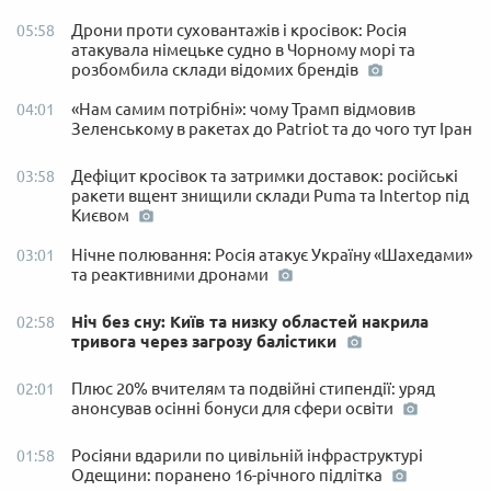
Дрони проти суховантажів і кросівок: Росія
05:58
атакувала німецьке судно в Чорному морі та
розбомбила склади відомих брендів
«Нам самим потрібні»: чому Трамп відмовив
04:01
Зеленському в ракетах до Patriot та до чого тут Іран
Дефіцит кросівок та затримки доставок: російські
03:58
ракети вщент знищили склади Puma та Intertop під
Києвом
Нічне полювання: Росія атакує Україну «Шахедами»
03:01
та реактивними дронами
Ніч без сну: Київ та низку областей накрила
02:58
тривога через загрозу балістики
Плюс 20% вчителям та подвійні стипендії: уряд
02:01
анонсував осінні бонуси для сфери освіти
Росіяни вдарили по цивільній інфраструктурі
01:58
Одещини: поранено 16-річного підлітка