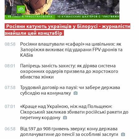
Росіяни катують українців у Білорусі - журналісти
знайшли цей концтабір
Росіяни влаштували «сафарі» на цивільних: як
08:58
Запоріжжя виживає під ударами FPV-дронів та
КАБів
Папірець замість захисту: як дірява система
08:01
охоронних ордерів призвела до жорстокого
вбивства жінки
Трудовий договір на паузі: чи забере держава
07:58
субсидію на комуналку
«Краще над Україною, ніж над Польщею»:
07:01
Сікорський закликав збивати російські ракети до
перетину кордону
Від 597 до 908 гривень зверху: кому держава
06:58
доплачуватиме до пенсії за особливі заслуги