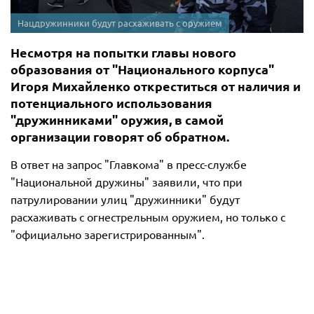
Нацдружинники будут расхаживать с оружием
Несмотря на попытки главы нового
образования от "Национального корпуса"
Игоря Михайленко откреститься от наличия и
потенциального использования
"дружинниками" оружия, в самой
организации говорят об обратном.
В ответ на запрос "Главкома" в пресс-службе
"Национальной дружины" заявили, что при
патрулировании улиц "дружинники" будут
расхаживать с огнестрельным оружием, но только с
"официально зарегистрированным".