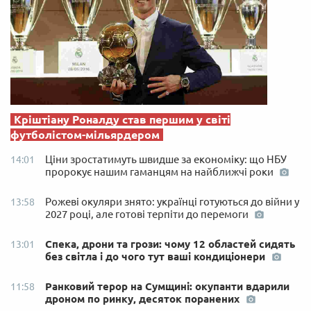
Кріштіану Роналду став першим у світі
футболістом-мільярдером
Ціни зростатимуть швидше за економіку: що НБУ
14:01
пророкує нашим гаманцям на найближчі роки
Рожеві окуляри знято: українці готуються до війни у
13:58
2027 році, але готові терпіти до перемоги
Спека, дрони та грози: чому 12 областей сидять
13:01
без світла і до чого тут ваші кондиціонери
Ранковий терор на Сумщині: окупанти вдарили
11:58
дроном по ринку, десяток поранених