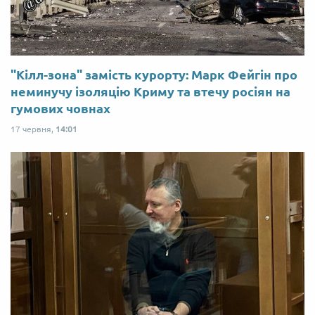
"Кілл-зона" замість курорту: Марк Фейгін про
неминучу ізоляцію Криму та втечу росіян на
гумових човнах
17 червня,
14:01