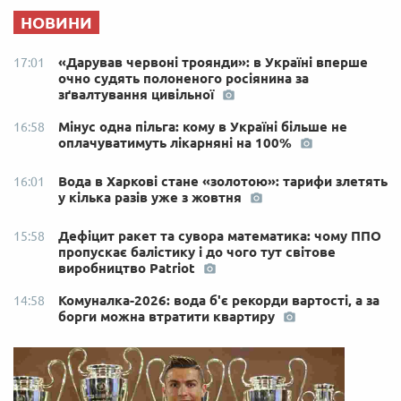
НОВИНИ
«Дарував червоні троянди»: в Україні вперше
17:01
очно судять полоненого росіянина за
зґвалтування цивільної
Мінус одна пільга: кому в Україні більше не
16:58
оплачуватимуть лікарняні на 100%
Вода в Харкові стане «золотою»: тарифи злетять
16:01
у кілька разів уже з жовтня
Дефіцит ракет та сувора математика: чому ППО
15:58
пропускає балістику і до чого тут світове
виробництво Patriot
Комуналка-2026: вода б'є рекорди вартості, а за
14:58
борги можна втратити квартиру