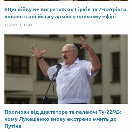
«Цю війну не виграти»: як Гіркін та Z-патріоти
ховають російську армію у прямому ефірі
17 червня,
13:41
Прогнози від диктатора та палаючі Ту-22М3:
чому Лукашенко знову екстрено мчить до
Путіна