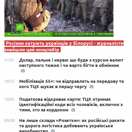
Росіяни катують українців у Білорусі - журналісти
знайшли цей концтабір
Долар, пальне і нерви: що буде з курсом валют
11:01
наступного тижня і чи варто бігти в обмінник
Мобілізація 55+: чи відправлять на передову та
10:57
кого ТЦК шукає в першу чергу
Податкова відкриває карти: ТЦК отримає
10:01
ідентифікаційні коди всіх чоловіків, включно з
тими, хто за кордоном
Не лише склади «Розетки»: як російські ракети
09:58
та дорога логістика добивають українське
виробництво