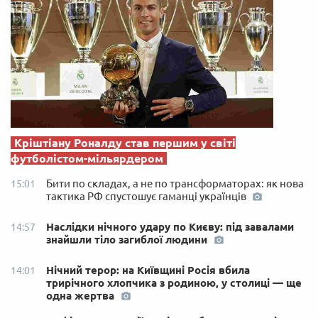
Кріштіану Роналду став першим у світі
футболістом-мільярдером
Бити по складах, а не по трансформаторах: як нова
15:01
тактика РФ спустошує гаманці українців
Наслідки нічного удару по Києву: під завалами
14:57
знайшли тіло загиблої людини
Нічний терор: на Київщині Росія вбила
14:01
трирічного хлопчика з родиною, у столиці — ще
одна жертва