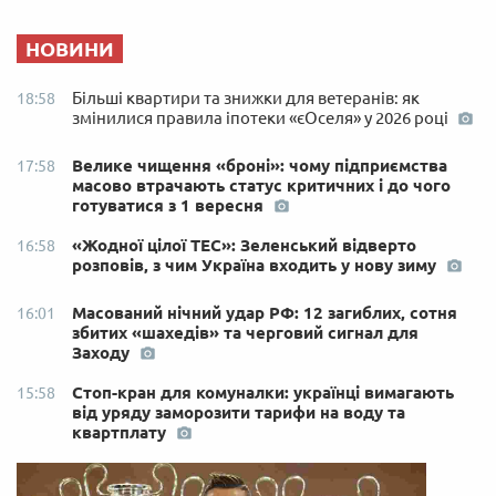
НОВИНИ
Більші квартири та знижки для ветеранів: як
18:58
змінилися правила іпотеки «єОселя» у 2026 році
Велике чищення «броні»: чому підприємства
17:58
масово втрачають статус критичних і до чого
готуватися з 1 вересня
«Жодної цілої ТЕС»: Зеленський відверто
16:58
розповів, з чим Україна входить у нову зиму
Масований нічний удар РФ: 12 загиблих, сотня
16:01
збитих «шахедів» та черговий сигнал для
Заходу
Стоп-кран для комуналки: українці вимагають
15:58
від уряду заморозити тарифи на воду та
квартплату