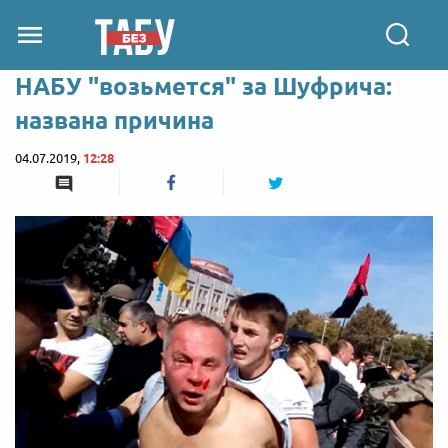
НАБУ "возьмется" за Шуфрича:
названа причина
04.07.2019,
12:28