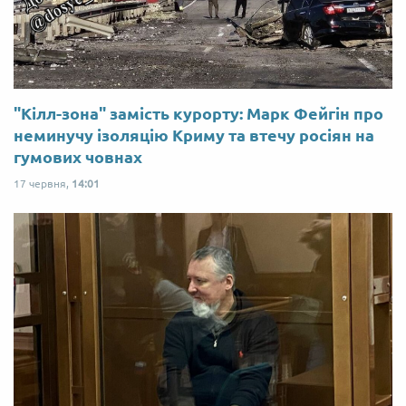
"Кілл-зона" замість курорту: Марк Фейгін про
неминучу ізоляцію Криму та втечу росіян на
гумових човнах
17 червня,
14:01