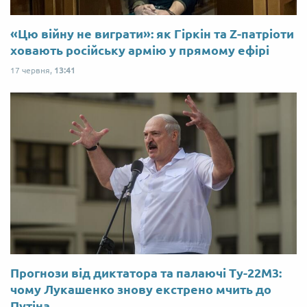
«Цю війну не виграти»: як Гіркін та Z-патріоти
ховають російську армію у прямому ефірі
17 червня,
13:41
Прогнози від диктатора та палаючі Ту-22М3:
чому Лукашенко знову екстрено мчить до
Путіна