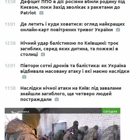
Дефіцит ППО в дії: росіяни вбили родину під
13:58
Києвом, поки Захід зволікає з ракетами до
Patriot
Де летить і куди ховатися: огляд найкращих
13:01
онлайн-карт повітряних тривог України
Нічний удар балістикою по Київщині: троє
12:58
загиблих, серед яких дитина, та пожежі в
столиці
Півтори сотні дронів та балістика: як Україна
12:01
відбивала масовану атаку і які маємо наслідки
Наслідки нічної атаки на Київ: під завалами
11:58
знайшли загиблого, ще четверо людей
постраждали