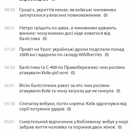
Гроші є, укриттів немає: як київські чиновники
08:58
заплуталися у власних повноваженнях
Метро тріщить по швах, а чиновники шукають
08:01
винних: чому киянам досі ніде ховатися від
балістики
Привіт на Урал: українські дрони подолали понад
07:58
2000 км і вдарили по складу Wildberries
Балістика та С-400 по Правобережжю: чим росіяни
06:58
атакували Київ цієї ночі
Вісім балістичних ракет за ніч: чим росіяни
06:01
атакували Київ та чому загроза ще не минула
Спочатку вибухи, потім сирена: Київ здригнувся від
05:58
серії потужних ударів
Смертельний відпочинок у Коблевому: вибух у морі
05:01
забрав життя чоловіка та поранив двох жінок