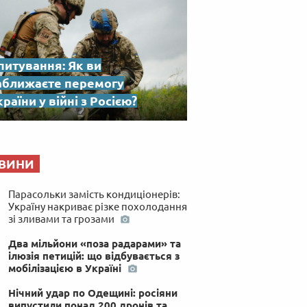
питування: Як ви
аближаєте перемогу
раїни у війні з Росією?
ВИНИ
Парасольки замість кондиціонерів:
Україну накриває різке похолодання
зі зливами та грозами
Два мільйони «поза радарами» та
ілюзія петицій: що відбувається з
мобілізацією в Україні
Нічний удар по Одещині: росіяни
випустили понад 200 дронів та