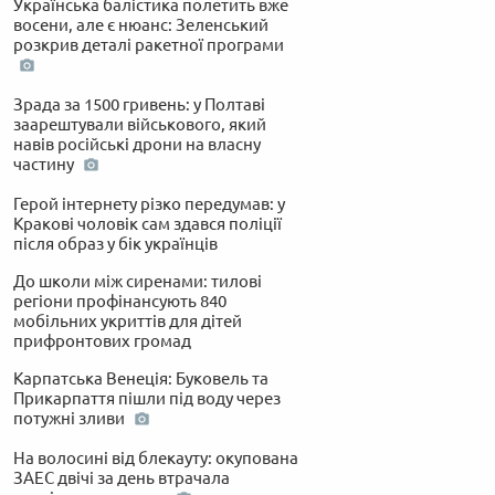
Українська балістика полетить вже
восени, але є нюанс: Зеленський
розкрив деталі ракетної програми
Зрада за 1500 гривень: у Полтаві
заарештували військового, який
навів російські дрони на власну
частину
Герой інтернету різко передумав: у
Кракові чоловік сам здався поліції
після образ у бік українців
До школи між сиренами: тилові
регіони профінансують 840
мобільних укриттів для дітей
прифронтових громад
Карпатська Венеція: Буковель та
Прикарпаття пішли під воду через
потужні зливи
На волосині від блекауту: окупована
ЗАЕС двічі за день втрачала