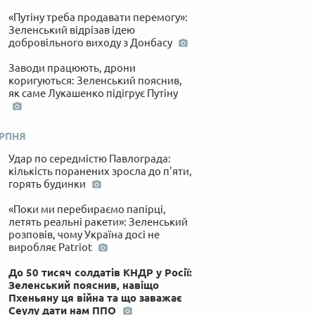
«Путіну треба продавати перемогу»:
Зеленський відрізав ідею
добровільного виходу з Донбасу
Заводи працюють, дрони
коригуються: Зеленський пояснив,
як саме Лукашенко підігрує Путіну
ЕРПНЯ
Удар по середмістю Павлограда:
кількість поранених зросла до п'яти,
горять будинки
«Поки ми перебираємо папірці,
летять реальні ракети»: Зеленський
розповів, чому Україна досі не
виробляє Patriot
До 50 тисяч солдатів КНДР у Росії:
Зеленський пояснив, навіщо
Пхеньяну ця війна та що заважає
Сеулу дати нам ППО