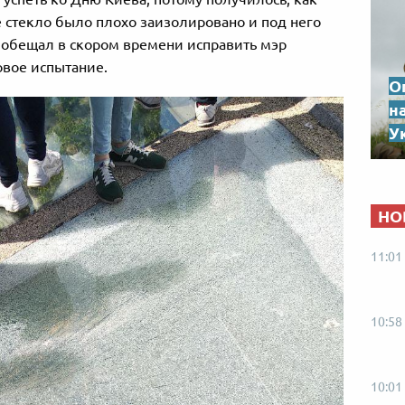
 стекло было плохо заизолировано и под него
и обещал в скором времени исправить мэр
овое испытание.
О
н
Ук
НО
11:01
10:58
10:01