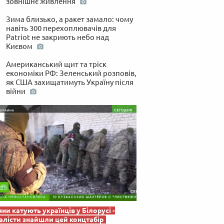
зовнішнє живлення
 по-українськи
Зима близько, а ракет замало: чому
навіть 300 перехоплювачів для
Patriot не закриють небо над
Києвом
Американський щит та тріск
економіки РФ: Зеленський розповів,
як США захищатимуть Україну після
війни
яни катують українців у Білорусі -
лісти знайшли цей концтабір