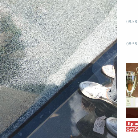
09:58
08:58
Кріш
футб