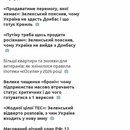
«Продаватиме перемогу, якої
немає»: Зеленський пояснив, чому
Україна не здасть Донбас і що
готує Кремль
«Путіну треба щось продати
росіянам»: Зеленський пояснив,
чому Україна не вийде з Донбасу
Більші квартири та знижки для
ветеранів: як змінилися правила
іпотеки «єОселя» у 2026 році
Велике чищення «броні»: чому
підприємства масово втрачають
статус критичних і до чого
готуватися з 1 вересня
«Жодної цілої ТЕС»: Зеленський
відверто розповів, з чим Україна
входить у нову зиму
Масований нічний удар РФ: 12