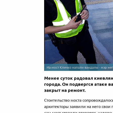
На мост Кличко напали вандалы - мэр не
Менее суток радовал киевля
города. Он подвергся атаке в
закрыт на ремонт.
Стоительство моста сопровождалос
архитекторы заявили на него свои п
сам мост строили второпях, надеясь