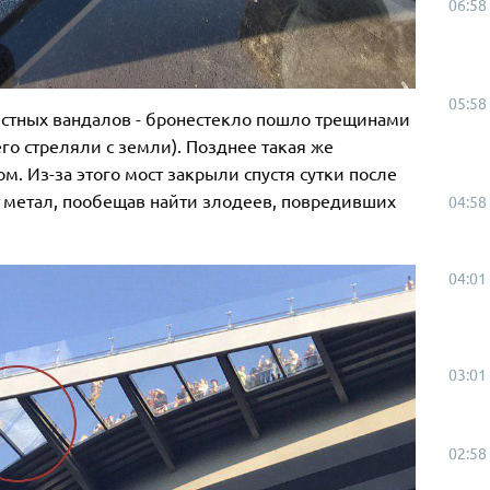
06:58
05:58
естных вандалов - бронестекло пошло трещинами
го стреляли с земли). Позднее такая же
м. Из-за этого мост закрыли спустя сутки после
и метал, пообещав найти злодеев, повредивших
04:58
04:01
03:01
02:58