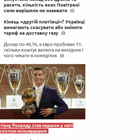
ракети, кількість яких Повітряні
сили вирішили не називати
Кінець «другій платіжці»? Українці
вимагають скасувати або змінити
тариф на доставку газу
Долар по 44,76, а євро пробиває 51:
скільки коштує валюта на вихідних і
чого чекати в понеділок
тіану Роналду став першим у світі
олістом-мільярдером