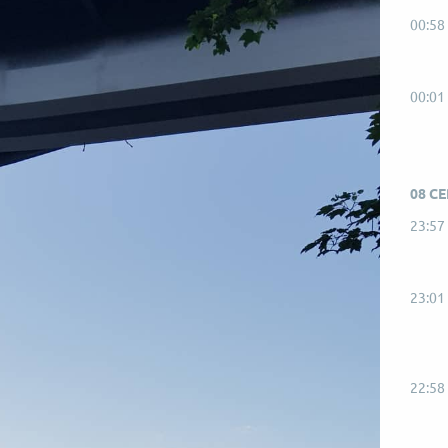
00:58
00:01
08 С
23:57
23:01
22:58