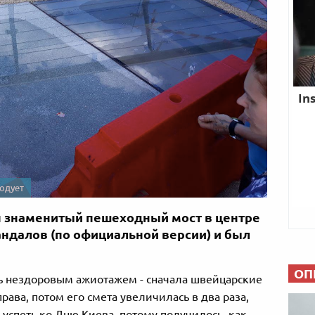
годует
н знаменитый пешеходный мост в центре
андалов (по официальной версии) и был
ОП
ь нездоровым ажиотажем - сначала швейцарские
рава, потом его смета увеличилась в два раза,
 успеть ко Дню Киева, потому получилось, как