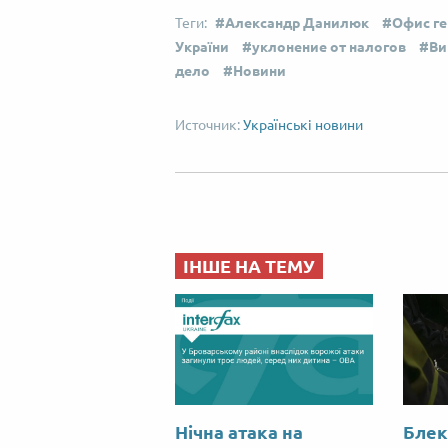
Александр Данилюк
Офис ге
України
уклонение от налогов
Ви
дело
Новини
Українські новини
ІНШЕ НА ТЕМУ
Нічна атака на
Блек