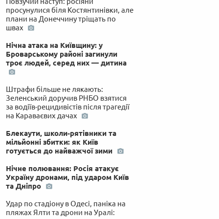
Повзучий наступ: росіяни
просунулися біля Костянтинівки, але
плани на Донеччину тріщать по
швах
Нічна атака на Київщину: у
Броварському районі загинули
троє людей, серед них — дитина
Штрафи більше не лякають:
Зеленський доручив РНБО взятися
за водіїв-рецидивістів після трагедії
на Караваєвих дачах
Блекаути, школи-рятівники та
мільйонні збитки: як Київ
готується до найважчої зими
Нічне полювання: Росія атакує
Україну дронами, під ударом Київ
та Дніпро
Удар по стадіону в Одесі, паніка на
пляжах Ялти та дрони на Уралі: