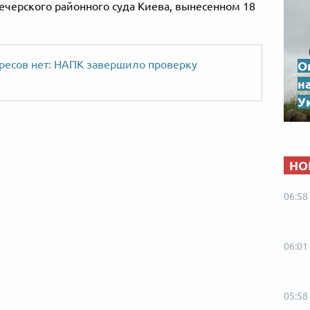
ечерского районного суда Киева, вынесенном 18
ресов нет: НАПК завершило проверку
О
н
Ук
НО
06:58
06:01
05:58