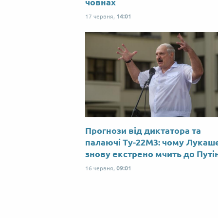
човнах
17 червня,
14:01
Прогнози від диктатора та
палаючі Ту-22М3: чому Лукаш
знову екстрено мчить до Путі
16 червня,
09:01