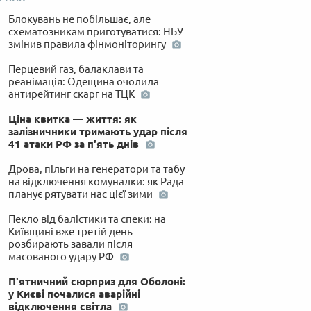
Блокувань не побільшає, але
схематозникам приготуватися: НБУ
змінив правила фінмоніторингу
Перцевий газ, балаклави та
реанімація: Одещина очолила
антирейтинг скарг на ТЦК
Ціна квитка — життя: як
залізничники тримають удар після
41 атаки РФ за п'ять днів
Дрова, пільги на генератори та табу
на відключення комуналки: як Рада
планує рятувати нас цієї зими
Пекло від балістики та спеки: на
Київщині вже третій день
розбирають завали після
масованого удару РФ
П'ятничний сюрприз для Оболоні:
у Києві почалися аварійні
відключення світла