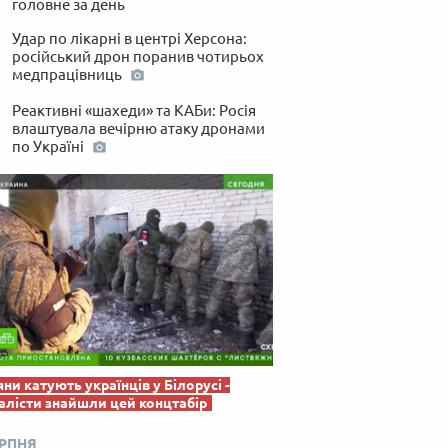
головне за день
 по-українськи
Удар по лікарні в центрі Херсона:
російський дрон поранив чотирьох
медпрацівниць
Реактивні «шахеди» та КАБи: Росія
влаштувала вечірню атаку дронами
по Україні
яни катують українців у Білорусі -
лісти знайшли цей концтабір
ЕРПНЯ