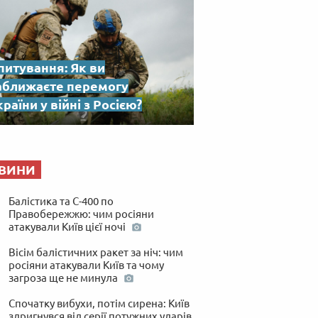
питування: Як ви
аближаєте перемогу
раїни у війні з Росією?
ВИНИ
Балістика та С-400 по
Правобережжю: чим росіяни
атакували Київ цієї ночі
Вісім балістичних ракет за ніч: чим
росіяни атакували Київ та чому
загроза ще не минула
Спочатку вибухи, потім сирена: Київ
здригнувся від серії потужних ударів