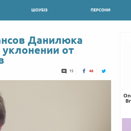
ШОУБІЗ
ПЕРСОНИ
ансов Данилюка
 уклонении от
в
15
46