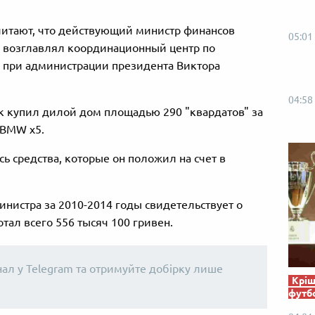
считают, что действующий министр финансов
05:01
а возглавлял координационный центр по
при администрации президента Виктора
04:58
ик купил дилой дом площадью 290 "квардатов" за
 BMW x5.
ь средства, которые он положил на счет в
нистра за 2010-2014 годы свидетельствует о
тал всего 556 тысяч 100 гривен.
нал у Telegram та отримуйте добірку лише
Кріш
футб