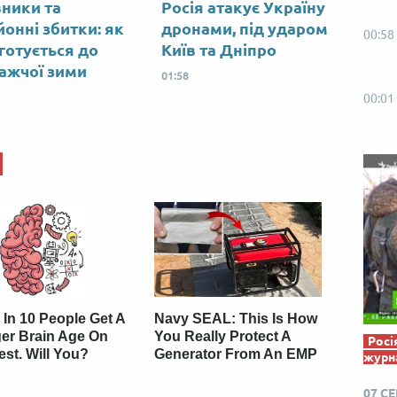
вники та
Росія атакує Україну
Від пацанки до панянки
Топ-модель
йонні збитки: як
дронами, під ударом
00:58
 готується до
Київ та Дніпро
ажчої зими
01:58
00:01
 In 10 People Get A
Navy SEAL: This Is How
er Brain Age On
You Really Protect A
Росі
est. Will You?
Generator From An EMP
журна
07 С