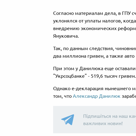
Согласно материалам дела, в ГПУ 
уклонялся от уплаты налогов, когд
внедрению экономических реформ 
Януковича.
Так, по данным следствия, чиновн
два миллиона гривен, а также авто
При этом у Данилюка еще оставалис
"Укрсоцбанке" - 519,6 тысяч гривен.
Однако е-декларация нынешнего ми
том, что
Александр Данилюк
зарабо
Підпишіться на наш ка
важливих новин!