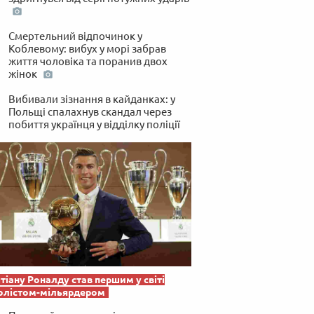
Смертельний відпочинок у
Коблевому: вибух у морі забрав
життя чоловіка та поранив двох
жінок
Вибивали зізнання в кайданках: у
Польщі спалахнув скандал через
побиття українця у відділку поліції
тіану Роналду став першим у світі
олістом-мільярдером