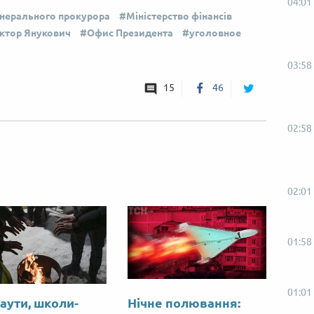
04:01
нерального прокурора
Міністерство фінансів
ктор Янукович
Офис Президента
уголовное
03:58
15
46
02:58
02:01
01:58
01:01
аути, школи-
Нічне полювання: