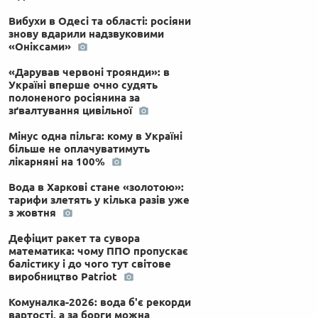
Вибухи в Одесі та області: росіяни
знову вдарили надзвуковими
«Оніксами»
«Дарував червоні троянди»: в
Україні вперше очно судять
полоненого росіянина за
зґвалтування цивільної
Мінус одна пільга: кому в Україні
більше не оплачуватимуть
лікарняні на 100%
Вода в Харкові стане «золотою»:
тарифи злетять у кілька разів уже
з жовтня
Дефіцит ракет та сувора
математика: чому ППО пропускає
балістику і до чого тут світове
виробництво Patriot
Комуналка-2026: вода б'є рекорди
вартості, а за борги можна