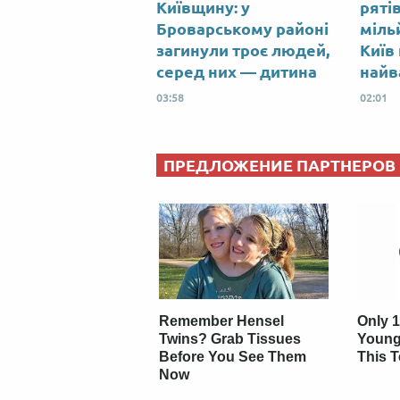
Київщину: у
ряті
Броварському районі
міль
загинули троє людей,
Київ
серед них — дитина
найв
03:58
02:01
ПРЕДЛОЖЕНИЕ ПАРТНЕРОВ
Remember Hensel
Only 1
Twins? Grab Tissues
Young
Before You See Them
This T
Now