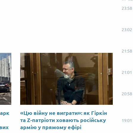
23:58
23:02
21:58
21:01
20:58
Марк
«Цю війну не виграти»: як Гіркін
ю
та Z-патріоти ховають російську
19:01
ових
армію у прямому ефірі