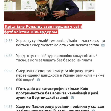
Кріштіану Роналду став першим у світі
футболістом-мільярдером
Херсон у суцільній темряві, а Львів — частково: що
19:58
коїться з енергосистемою та коли чекати світла
Уряд готує пенсійну революцію: кому світить 6
16:58
тисяч, а кого залишать без базової виплати
Смертельна економія часу: за пів року через
15:58
перевищення швидкості в Україні загинули майже
650 людей
П'ять днів до катастрофи: скільки Київ
15:01
протримається без води та каналізації у разі
зупинки Бортницької станції
Удар по Павлограду: росіяни поцілили у склади
14:58
логістичних компаній, загинула людина