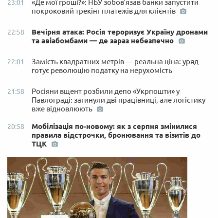
«Де мої гроші?»: НБУ зобов'язав банки запустити
23:01
покроковий трекінг платежів для клієнтів
Вечірня атака: Росія тероризує Україну дронами
22:58
та авіабомбами — де зараз небезпечно
Замість квадратних метрів — реальна ціна: уряд
22:01
готує революцію податку на нерухомість
Росіяни вщент розбили депо «Укрпошти» у
21:58
Павлограді: загинули дві працівниці, але логістику
вже відновлюють
Мобілізація по-новому: як з серпня змінилися
20:58
правила відстрочки, бронювання та візитів до
ТЦК