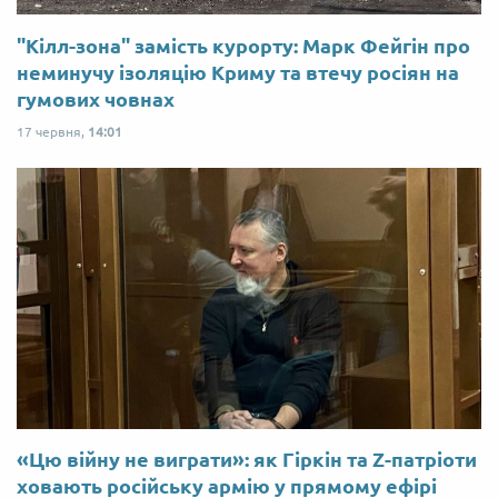
"Кілл-зона" замість курорту: Марк Фейгін про
неминучу ізоляцію Криму та втечу росіян на
гумових човнах
17 червня,
14:01
«Цю війну не виграти»: як Гіркін та Z-патріоти
ховають російську армію у прямому ефірі