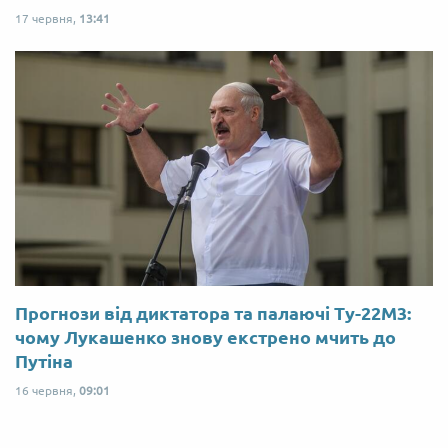
17 червня,
13:41
Прогнози від диктатора та палаючі Ту-22М3:
чому Лукашенко знову екстрено мчить до
Путіна
16 червня,
09:01