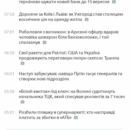
терміново шукати новий банк до 15 вересня
Дорожче за Київ і Львів: як Ужгород став столицею
07:58
космічних цін на оренду житла
Риболовля з вогником: в Аризоні офіцер вдарив
07:01
чоловіка шокером біля бензоколонки, і той
спалахнув
Свої ракети для Patriot: США та Україна
06:58
продовжують переговори попри скепсис Трампа
Наступ забуксував: навіщо Путін тасує генералів та
06:01
створює нові підрозділи
«Білий квиток» під ключ: на Волині судитимуть
05:58
начальника ТЦК, який списував ухилянтів за 7 тисяч
Розбили пляшку в супермаркеті: хто насправді
05:01
платить за збитки в «АТБ»