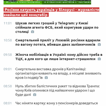
Росіяни катують українців у Білорусі - журналісти
знайшли цей концтабір
Шукав легких грошей у Telegram: у Києві
11:01
спіймали агента ФСБ, який коригував удари по
столиці
Смертельний приліт у Лозовій: росіяни вдарили
10:58
по вагону потяга, вбивши двох залізничників
Жіноча мобілізація в Україні: кому дійсно треба в
09:58
ТЦК, а для кого це лише інтернет-страшилки
Смертельна виставка дронів у Капітанівці:
09:01
організатори кивають на владу, а місцеві змивають
кров із подвір'їв
Нуль збитих балістичних ракет та відмова Трампа:
08:58
чому Київ опинився під найважчим ударом і що
буде далі
Час міняти картку: кому з пенсіонерів доведеться
08:01