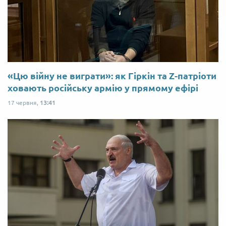
«Цю війну не виграти»: як Гіркін та Z-патріоти
ховають російську армію у прямому ефірі
17 червня,
13:41