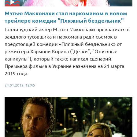
Мэтью Макконахи стал наркоманом в новом
трейлере комедии "Пляжный бездельник"
Голливудский актер Мэтью Макконахи превратился в
заядлого тусовщика и наркомана ради съемок в
предстоящей комедии «Пляжный бездельник» от
режиссера Хармони Корина ("Детки", "Отвязные
каникулы"), который также написал сценарий.
Премьера фильма в Украине назначена на 21 марта
2019 года.
24.01.2019,
12:45