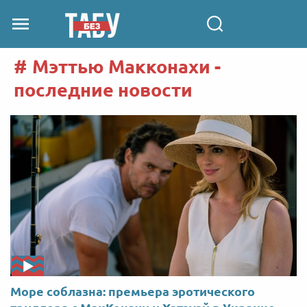
Мэттью Макконахи -
последние новости
Море соблазна: премьера эротического