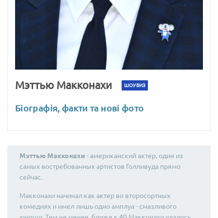
Мэттью Макконахи
ШОУБИЗ
Біографія, факти та нові фото
Мэттью Макконахи
- американский актер, один из
самых востребованных артистов Голливуда прямо
сейчас.
Макконахи начинал как актер во второсортных
комедиях и имел лишь одно амплуа - смазливого
юноши. Тем не менее, ближе к 40 Макконахи удалось