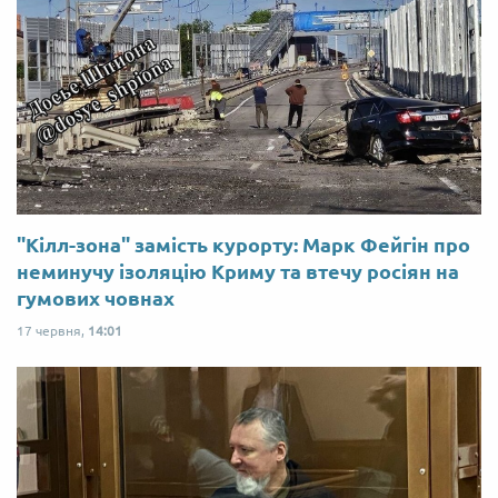
"Кілл-зона" замість курорту: Марк Фейгін про
неминучу ізоляцію Криму та втечу росіян на
гумових човнах
17 червня,
14:01