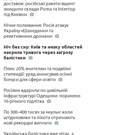
доставок: російські ракети вщент
знищили склади Puma та Intertop
під Києвом
Нічне полювання: Росія атакує
Україну «Шахедами» та
реактивними дронами
Ніч без сну: Київ та низку областей
накрила тривога через загрозу
балістики
Плюс 20% вчителям та подвійні
стипендії: уряд анонсував осінні
бонуси для сфери освіти
Росіяни вдарили по цивільній
інфраструктурі Одещини: поранено
16-річного підлітка
По 300–400 тисяч за «нуль»: коли
штурмовики та піхота отримають
нові рекордні виплати
Українська балістика вже літає, а