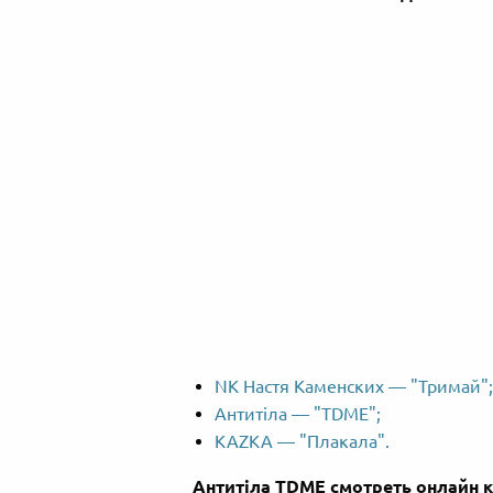
NK Настя Каменских — "Тримай";
Антитіла — "TDME";
KAZKA — "Плакала".
Антитіла TDME смотреть онлайн к