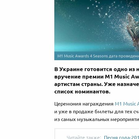
M1 Music Awards 4 Seasons дата проведен
В Украине готовится одно из
вручение премии M1 Music Aw
артистам страны. Уже назнач
список номинантов.
Церемония награждения
M1 Music 
и уже в продаже бмлеты для тех сч
из самых музыкальных мероприятий
Песня года-201