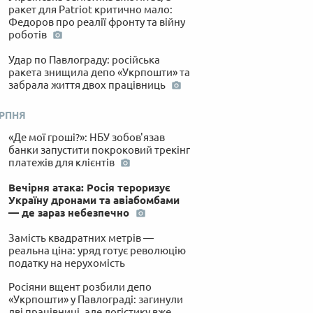
ракет для Patriot критично мало:
Федоров про реалії фронту та війну
роботів
Удар по Павлограду: російська
ракета знищила депо «Укрпошти» та
забрала життя двох працівниць
ЕРПНЯ
«Де мої гроші?»: НБУ зобов'язав
банки запустити покроковий трекінг
платежів для клієнтів
Вечірня атака: Росія тероризує
Україну дронами та авіабомбами
— де зараз небезпечно
Замість квадратних метрів —
реальна ціна: уряд готує революцію
податку на нерухомість
Росіяни вщент розбили депо
«Укрпошти» у Павлограді: загинули
дві працівниці, але логістику вже