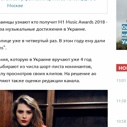
Москве
раинцы узнают кто получит M1 Music Awards 2018 -
О
за музыкальные достижения в Украине.
н
лице уже в четвертый раз. В этом году ему дали
Ук
s".
мия, которую в Украине вручают уже 4 год
выбирают из числа шорт-листа номинантов,
НО
лу просмотров своих клипов. На решение ао
ляют также оценки редакции канала.
13:01
11:58
10:58