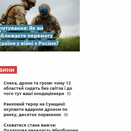
питування: Як ви
аближаєте перемогу
раїни у війні з Росією?
ВИНИ
Спека, дрони та грози: чому 12
областей сидять без світла і до
чого тут ваші кондиціонери
Ранковий терор на Сумщині:
окупанти вдарили дроном по
ринку, десяток поранених
Сховатися стане важче:
Податкова передасть Міноборони