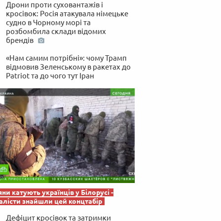
 по-українськи
Дрони проти суховантажів і
кросівок: Росія атакувала німецьке
судно в Чорному морі та
розбомбила склади відомих
брендів
«Нам самим потрібні»: чому Трамп
відмовив Зеленському в ракетах до
Patriot та до чого тут Іран
яни катують українців у Білорусі -
лісти знайшли цей концтабір
Дефіцит кросівок та затримки