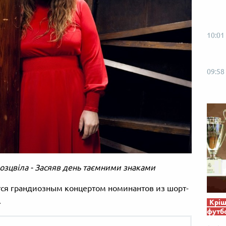
10:01
09:58
розцвіла - Засяяв день таємними знаками
ся грандиозным концертом номинантов из шорт-
.
Кріш
футб