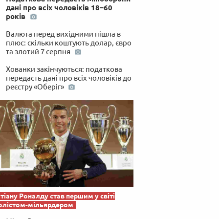
дані про всіх чоловіків 18–60
років
Валюта перед вихідними пішла в
плюс: скільки коштують долар, євро
та злотий 7 серпня
Хованки закінчуються: податкова
передасть дані про всіх чоловіків до
реєстру «Оберіг»
тіану Роналду став першим у світі
олістом-мільярдером