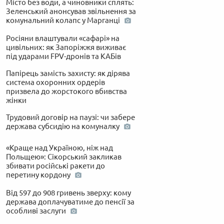
Місто без води, а чиновники сплять:
Зеленський анонсував звільнення за
комунальний колапс у Марганці
Росіяни влаштували «сафарі» на
цивільних: як Запоріжжя виживає
під ударами FPV-дронів та КАБів
Папірець замість захисту: як дірява
система охоронних ордерів
призвела до жорстокого вбивства
жінки
Трудовий договір на паузі: чи забере
держава субсидію на комуналку
«Краще над Україною, ніж над
Польщею»: Сікорський закликав
збивати російські ракети до
перетину кордону
Від 597 до 908 гривень зверху: кому
держава доплачуватиме до пенсії за
особливі заслуги