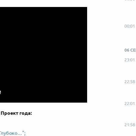
00:01
06 С
23:01
22:58
22:01
Проект года:
21:58
Глубоко…";