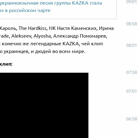
09:01
украиноязычная песня группы KAZKA стала
м в российском чарте
08:58
 Кароль, The Hardkiss, NK Настя Каменских, Ирина
rade, Alekseev, Alyosha, Александр Пономарев,
 и конечно же легендарные KAZKA, чей клип
08:01
о украинцев, и дюдей во всем мире.
клип:
07:58
07:01
06:58