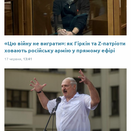
«Цю війну не виграти»: як Гіркін та Z-патріоти
ховають російську армію у прямому ефірі
17 червня,
13:41