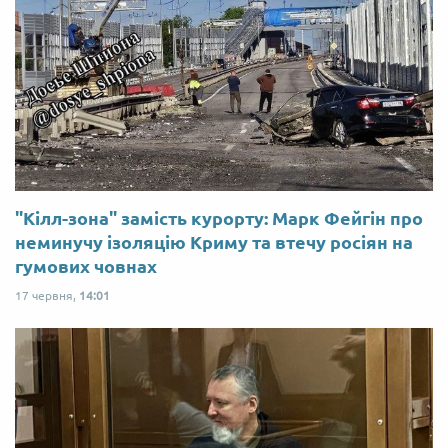
"Кілл-зона" замість курорту: Марк Фейгін про
неминучу ізоляцію Криму та втечу росіян на
гумових човнах
17 червня,
14:01