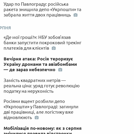
Удар по Павлограду: російська
ракета знищила депо «Укрпошти» та
забрала життя двох працівниць
ЕРПНЯ
«Де мої гроші?»: НБУ зобов'язав
банки запустити покроковий трекінг
платежів для клієнтів
Вечірня атака: Росія тероризує
Україну дронами та авіабомбами
— де зараз небезпечно
Замість квадратних метрів —
реальна ціна: уряд готує революцію
податку на нерухомість
Росіяни вщент розбили депо
«Укрпошти» у Павлограді: загинули
дві працівниці, але логістику вже
відновлюють
Мобілізація по-новому: як з серпня
змінилися правила відстрочки,