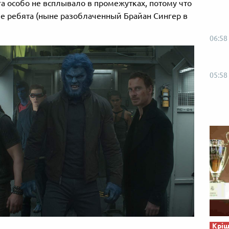
а особо не всплывало в промежутках, потому что
е ребята (ныне разоблаченный Брайан Сингер в
06:58
05:58
Кріш