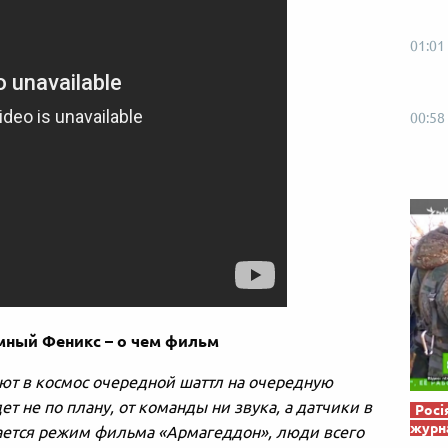
Від пацанки до панянки
Топ-модель
01:01
00:58
мный Феникс – о чем фильм
ют в космос очередной шаттл на очередную
ет не по плану, от команды ни звука, а датчики в
Росі
журна
чается режим фильма «Армагеддон», люди всего