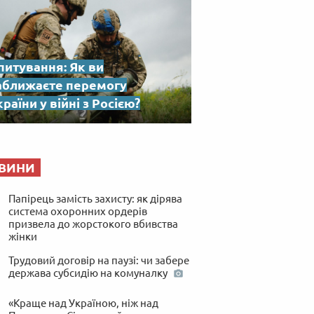
питування: Як ви
аближаєте перемогу
раїни у війні з Росією?
ВИНИ
Папірець замість захисту: як дірява
система охоронних ордерів
призвела до жорстокого вбивства
жінки
Трудовий договір на паузі: чи забере
держава субсидію на комуналку
«Краще над Україною, ніж над