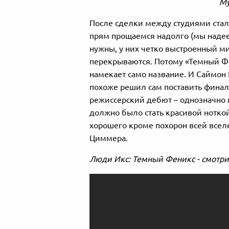
Му
После сделки между студиями стало 
прям прощаемся надолго (мы надеем
нужны, у них четко выстроенный ми
перекрываются. Потому «Темный Фе
намекает само название. И Саймон К
похоже решил сам поставить финаль
режиссерский дебют – однозначно и
должно было стать красивой нотко
хорошего кроме похорон всей всел
Циммера.
Люди Икс: Темный Феникс - смотри