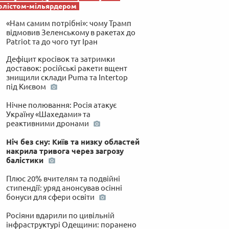
олістом-мільярдером
«Нам самим потрібні»: чому Трамп
відмовив Зеленському в ракетах до
Patriot та до чого тут Іран
Дефіцит кросівок та затримки
доставок: російські ракети вщент
знищили склади Puma та Intertop
під Києвом
Нічне полювання: Росія атакує
Україну «Шахедами» та
реактивними дронами
Ніч без сну: Київ та низку областей
накрила тривога через загрозу
балістики
Плюс 20% вчителям та подвійні
стипендії: уряд анонсував осінні
бонуси для сфери освіти
Росіяни вдарили по цивільній
інфраструктурі Одещини: поранено