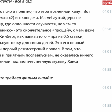
танты - все в сад
футб
ясно и понятно, что этой вселенной капут. Вот
04:01
ся х2) и с концами. Marvel аутсайдеры не
р, где оплошности случаются, но чем-то
03:58
никс» - это окончательное «прощай», о чем даже
инберг, как папка этого мира на 0,5 ставки,
ную точку для своих детей. Это его первый
 первый режиссерский провал. В том, что
03:01
й и приятным послевкусием, не оказалась ничего
енной под величественную музыку Ханса
02:58
те трейлер фильма онлайн:
02:01
01:58