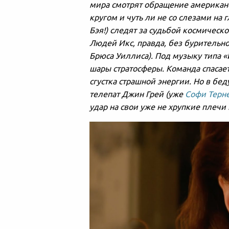
мира смотрят обращение американ
кругом и чуть ли не со слезами на
Бэя!) следят за судьбой космическ
Людей Икс, правда, без бурительной
Брюса Уиллиса). Под музыку типа «
шары стратосферы. Команда спасает
сгустка страшной энергии. Но в бе
телепат Джин Грей (уже
Софи Терн
удар на свои уже не хрупкие плечи