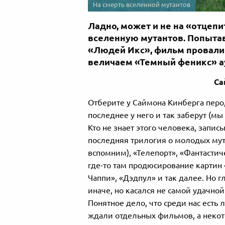
На смерть вселенной мутантов
Ладно, может и не на «отцепи
вселенную мутантов. Попытав
«Людей Икс», фильм провали
величаем «Темный феникс» а
Са
Отберите у Саймона Кинберга перо,
последнее у него и так заберут (мы
Кто не знает этого человека, запис
последняя трилогия о молодых мута
вспомним), «Телепорт», «Фантастиче
где-то там продюсирование картин
Чаппи», «Дэдпул» и так далее. Но г
иначе, но касался не самой удачно
Понятное дело, что среди нас есть 
ждали отдельных фильмов, а неко