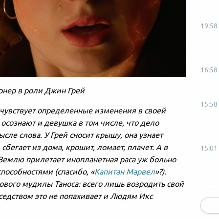
19:58
16:58
рнер в роли Джин Грей
15:58
 чувствует определенные изменения в своей
 осознают и девушка в том числе, что дело
ле слова. У Грей сносит крышу, она узнает
бегает из дома, крошит, ломает, плачет. А в
15:01
 Землю прилетает инопланетная раса уж больно
пособностями (спасибо, «
Капитан Марвел
»?).
ового мудилы Таноса: всего лишь возродить свой
14:58
седством это не попахивает и Людям Икс