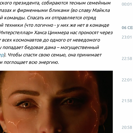
ского президента, собираются тесным семейным
00:01
 глазах и фирменными бликами (во славу Майкла
ой команды. Спасать их отправляется отряд
 техники (что логично - у них же нет в команде
06 С
Интерстеллар» Ханса Циммера нас проносят через
23:01
 всех космонавтов до одного от неведомого
ду попадает бедовая дама – могущественный
ер
). Чтобы спасти свою семью, она принимает
22:58
 и поглощает всю энергию.
22:01
21:58
20:58