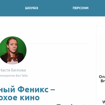
ШОУБІЗ
ПЕРСОНИ
Настя Белова
инокритик Без Табу
ный Феникс –
охое кино