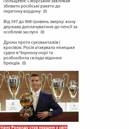
Польщею»: Сікорський закликав
збивати російські ракети до
перетину кордону
Від 597 до 908 гривень зверху: кому
держава доплачуватиме до пенсії за
особливі заслуги
Дрони проти суховантажів і
кросівок: Росія атакувала німецьке
судно в Чорному морі та
розбомбила склади відомих
брендів
тіану Роналду став першим у світі