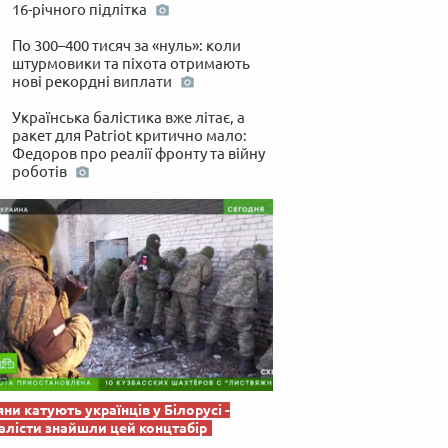
 по-українськи
16-річного підлітка
По 300–400 тисяч за «нуль»: коли
штурмовики та піхота отримають
нові рекордні виплати
Українська балістика вже літає, а
ракет для Patriot критично мало:
Федоров про реалії фронту та війну
роботів
яни катують українців у Білорусі -
лісти знайшли цей концтабір