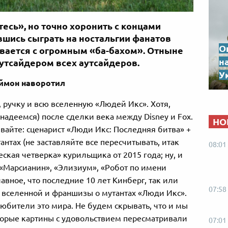
тесь», но точно хоронить с концами
шись сыграть на ностальгии фанатов
О
вается с огромным «ба-бахом». Отныне
н
утсайдером всех аутсайдеров.
Ук
ймон наворотил
 ручку и всю вселенную «Людей Икс». Хотя,
 надеемся) после сделки века между Disney и Fox.
НО
ывайте: сценарист «Люди Икс: Последняя битва» +
нтах (не заставляйте все пересчитывать, итак
08:01
ская четверка» курильщика от 2015 года; ну, и
 «Марсианин», «Элизиум», «Робот по имени
лавное, что последние 10 лет Кинберг, так или
07:58
й вселенной и франшизы о мутантах «Люди Икс».
любители это мира. Не будем скрывать, что и мы
торые картины с удовольствием пересматривали
07:01