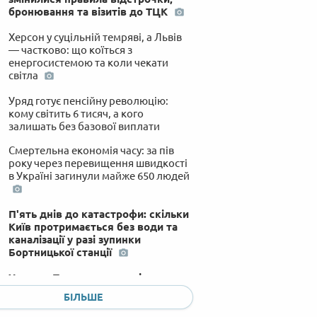
бронювання та візитів до ТЦК
Херсон у суцільній темряві, а Львів
— частково: що коїться з
енергосистемою та коли чекати
світла
Уряд готує пенсійну революцію:
кому світить 6 тисяч, а кого
залишать без базової виплати
Смертельна економія часу: за пів
року через перевищення швидкості
в Україні загинули майже 650 людей
П'ять днів до катастрофи: скільки
Київ протримається без води та
каналізації у разі зупинки
Бортницької станції
Удар по Павлограду: росіяни
поцілили у склади логістичних
БІЛЬШЕ
компаній, загинула людина