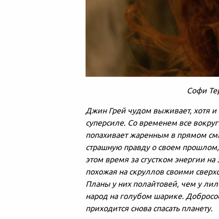
Софи Те
Джин Грей чудом выживает, хотя и
суперсиле. Со временем все вокруг
попахивает жаренным в прямом смыс
страшную правду о своем прошлом, с
этом время за сгустком энергии на
похожая на скруллов своими сверхс
Планы у них полайтовей, чем у лил
народ на голубом шарике. Добросо
приходится снова спасать планету.