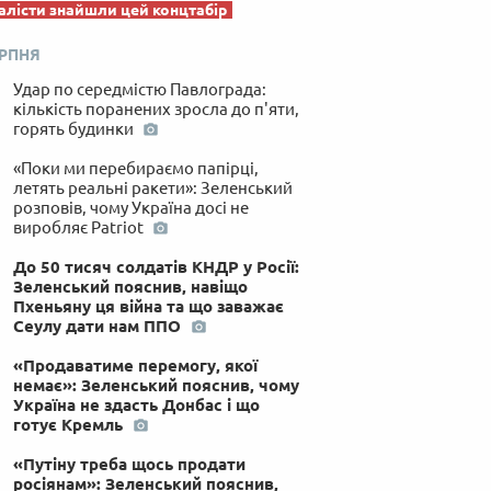
лісти знайшли цей концтабір
ЕРПНЯ
Удар по середмістю Павлограда:
кількість поранених зросла до п'яти,
горять будинки
«Поки ми перебираємо папірці,
летять реальні ракети»: Зеленський
розповів, чому Україна досі не
виробляє Patriot
До 50 тисяч солдатів КНДР у Росії:
Зеленський пояснив, навіщо
Пхеньяну ця війна та що заважає
Сеулу дати нам ППО
«Продаватиме перемогу, якої
немає»: Зеленський пояснив, чому
Україна не здасть Донбас і що
готує Кремль
«Путіну треба щось продати
росіянам»: Зеленський пояснив,