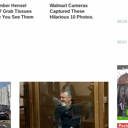
Від пацанки до панянки
Топ-модель
ber Hensel
Walmart Cameras
? Grab Tissues
Captured These
e You See Them
Hilarious 10 Photos.
00:58
00:01
Росі