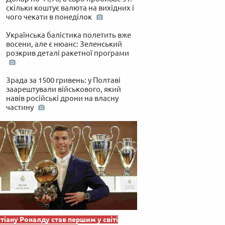
скільки коштує валюта на вихідних і
чого чекати в понеділок
Українська балістика полетить вже
восени, але є нюанс: Зеленський
розкрив деталі ракетної програми
Зрада за 1500 гривень: у Полтаві
заарештували військового, який
навів російські дрони на власну
частину
тіану Роналду став першим у світі