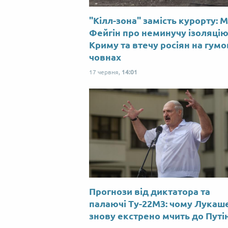
"Кілл-зона" замість курорту: 
Фейгін про неминучу ізоляці
Криму та втечу росіян на гум
човнах
17 червня,
14:01
Прогнози від диктатора та
палаючі Ту-22М3: чому Лукаш
знову екстрено мчить до Путі