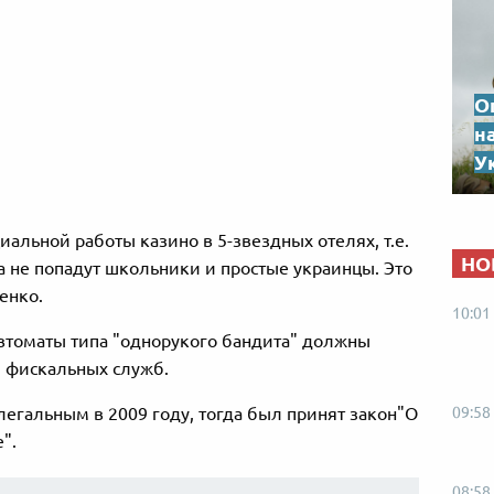
О
н
Ук
альной работы казино в 5-звездных отелях, т.е.
НО
а не попадут школьники и простые украинцы. Это
енко.
10:01
автоматы типа "однорукого бандита" должны
 фискальных служб.
09:58
егальным в 2009 году, тогда был принят закон"О
".
08:58