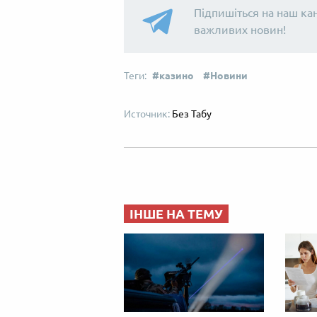
Підпишіться на наш ка
важливих новин!
казино
Новини
Без Табу
ІНШЕ НА ТЕМУ