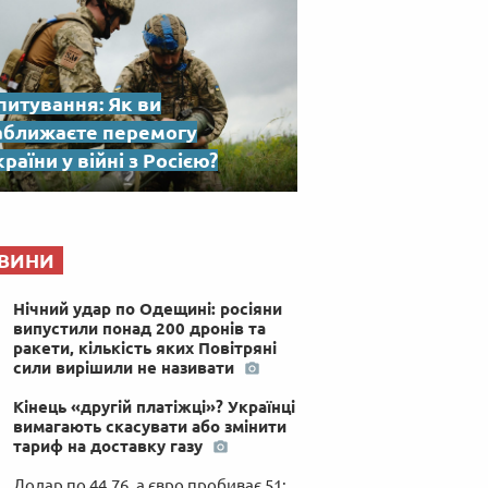
питування: Як ви
аближаєте перемогу
раїни у війні з Росією?
ВИНИ
Нічний удар по Одещині: росіяни
випустили понад 200 дронів та
ракети, кількість яких Повітряні
сили вирішили не називати
Кінець «другій платіжці»? Українці
вимагають скасувати або змінити
тариф на доставку газу
Долар по 44,76, а євро пробиває 51: