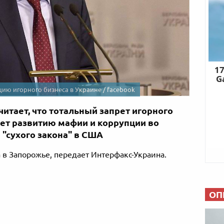
цию игорного бизнеса в Украине / facebook
итает, что тотальный запрет игорного
ует развитию мафии и коррупции во
 "сухого закона" в США
 в Запорожье, передает Интерфакс-Украина.
ОП