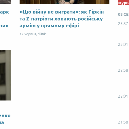
журна
Марк
«Цю війну не виграти»: як Гіркін
08 С
ю
та Z-патріоти ховають російську
23:57
ових
армію у прямому ефірі
17 червня,
13:41
23:01
22:58
22:01
енко
на
21:58