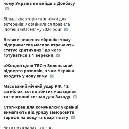
чому Україна не вийде з Донбасу
Більші квартири та знижки для
ветеранів: як змінилися правила
іпотеки «єОселя» у 2026 році
Велике чищення «броні»: чому
підприємства масово втрачають
статус критичних і до чого
готуватися з 1 вересня
«Жодної цілої ТЕС»: Зеленський
відверто розповів, з чим Україна
входить у нову зиму
Масований нічний удар РФ: 12
загиблих, сотня збитих «шахедів»
та черговий сигнал для Заходу
Стоп-кран для комуналки: українці
вимагають від уряду заморозити
тарифи на воду та квартплату
Бити по складах, а не по