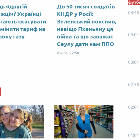
футб
ць «другій
До 50 тисяч солдатів
04:58
іжці»? Українці
КНДР у Росії:
гають скасувати
Зеленський пояснив,
змінити тариф на
навіщо Пхеньяну ця
04:01
авку газу
війна та що заважає
Сеулу дати нам ППО
Вчора,
22:58
03:01
02:58
02:01
01:01