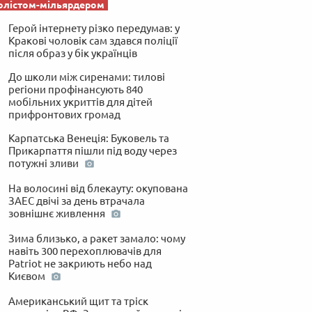
олістом-мільярдером
Герой інтернету різко передумав: у
Кракові чоловік сам здався поліції
після образ у бік українців
До школи між сиренами: тилові
регіони профінансують 840
мобільних укриттів для дітей
прифронтових громад
Карпатська Венеція: Буковель та
Прикарпаття пішли під воду через
потужні зливи
На волосині від блекауту: окупована
ЗАЕС двічі за день втрачала
зовнішнє живлення
Зима близько, а ракет замало: чому
навіть 300 перехоплювачів для
Patriot не закриють небо над
Києвом
Американський щит та тріск