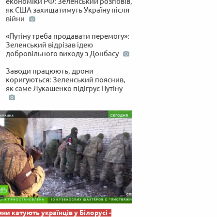
економіки РФ: Зеленський розповів,
 по-українськи
як США захищатимуть Україну після
війни
«Путіну треба продавати перемогу»:
Зеленський відрізав ідею
добровільного виходу з Донбасу
Заводи працюють, дрони
коригуються: Зеленський пояснив,
як саме Лукашенко підігрує Путіну
яни катують українців у Білорусі -