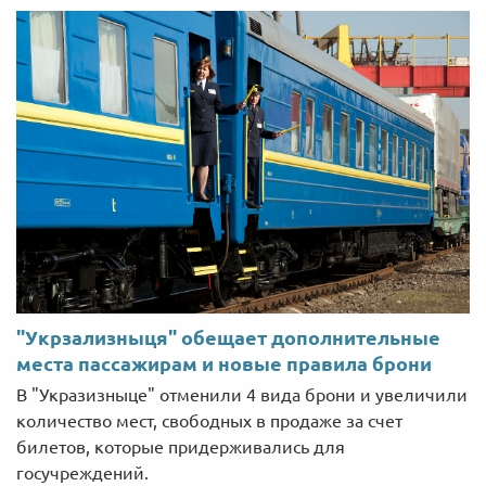
"Укрзализныця" обещает дополнительные
места пассажирам и новые правила брони
В "Укразизныце" отменили 4 вида брони и увеличили
количество мест, свободных в продаже за счет
билетов, которые придерживались для
госучреждений.