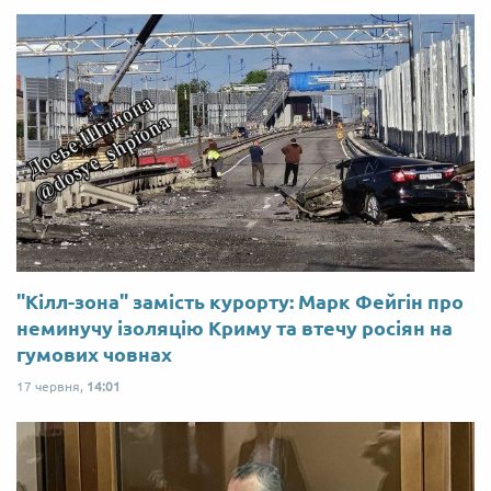
"Кілл-зона" замість курорту: Марк Фейгін про
неминучу ізоляцію Криму та втечу росіян на
гумових човнах
17 червня,
14:01