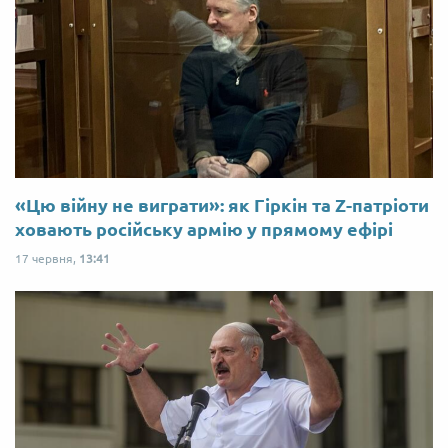
«Цю війну не виграти»: як Гіркін та Z-патріоти
ховають російську армію у прямому ефірі
17 червня,
13:41