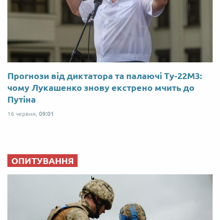
Прогнози від диктатора та палаючі Ту-22М3:
чому Лукашенко знову екстрено мчить до
Путіна
16 червня,
09:01
ОПИТУВАННЯ