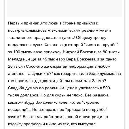
Первый признак ,что люди в стране привыкли к
посткризисным,новым экономическим реалиям жизни
-стали много праздновать и гулять! Общему тренду
поддалась и судья Хахалева ,к которой "чисто по дружбе"
за 100 тысяч евро приехали Николай Басков и за 80 тысяч
Меладзе , еще за 45 тыс евро Вера Брежнева и за где-то
20 тысяч Сосо-это же открытая информация,в любом
агенстве! "а судьи кто?" как говорится,или #завидуеммолча
(не понимаю ,где ,кстати ,ей там насчитали 2ляма?
Свадьба думаю по реальным ценам уложилась в 500
тысяч долларов. Но для судьи неплохо. Без размаха
какого-нибудь Захарченко конечно,так "скромно
посидели"... Но вот врать про "приехали по дружбе"
зачем? Все же мы работаем в одной индустрии,и по
кодексу профессии никто из тех, кто выступал