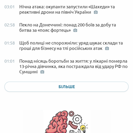
Нічна атака: окупанти запустили «Шахеди» та
03:01
реактивні дрони на північ України
Пекло на Донеччині: понад 200 боїв за добу та
02:58
битва за «пояс фортець»
Щоб полиці не спорожніли: уряд шукає склади та
01:58
гроші для бізнесу на тлі російських атак
Понад місяць боротьби за життя: у лікарні померла
01:01
13-річна дівчинка, яка постраждала від удару РФ по
Сумщині
БІЛЬШЕ