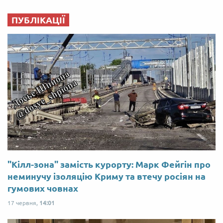
ПУБЛІКАЦІЇ
"Кілл-зона" замість курорту: Марк Фейгін про
неминучу ізоляцію Криму та втечу росіян на
гумових човнах
17 червня,
14:01