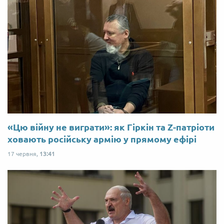
«Цю війну не виграти»: як Гіркін та Z-патріоти
ховають російську армію у прямому ефірі
17 червня,
13:41