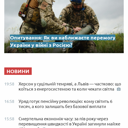
Опитування: Як ви наближаєте перемогу
України у війні з Росією?
НОВИНИ
Херсон у суцільній темряві, а Львів — частково: що
19:58
коїться з енергосистемою та коли чекати світла
Уряд готує пенсійну революцію: кому світить 6
16:58
тисяч, а кого залишать без базової виплати
Смертельна економія часу: за пів року через
15:58
перевищення швидкості в Україні загинули майже