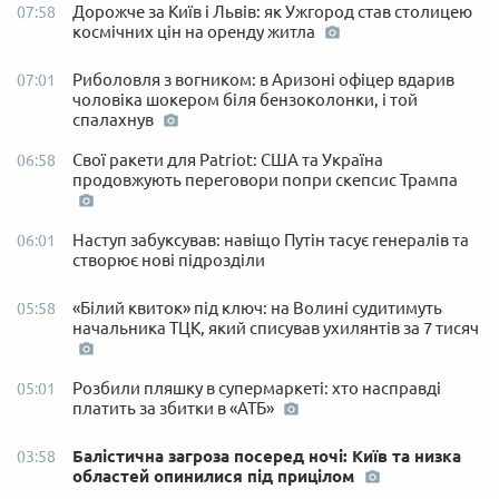
Дорожче за Київ і Львів: як Ужгород став столицею
07:58
космічних цін на оренду житла
Риболовля з вогником: в Аризоні офіцер вдарив
07:01
чоловіка шокером біля бензоколонки, і той
спалахнув
Свої ракети для Patriot: США та Україна
06:58
продовжують переговори попри скепсис Трампа
Наступ забуксував: навіщо Путін тасує генералів та
06:01
створює нові підрозділи
«Білий квиток» під ключ: на Волині судитимуть
05:58
начальника ТЦК, який списував ухилянтів за 7 тисяч
Розбили пляшку в супермаркеті: хто насправді
05:01
платить за збитки в «АТБ»
Балістична загроза посеред ночі: Київ та низка
03:58
областей опинилися під прицілом