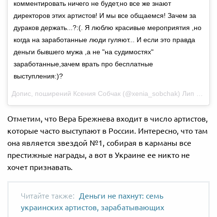
комментировать ничего не будет,но все же знают
директоров этих артистов! И мы все общаемся! Зачем за
дураков держать...?:(. Я люблю красивые мероприятия ,но
когда на заработанные люди гуляют... И если это правда
деньги бывшего мужа ,а не "на судимостях"
заработанные,зачем врать про бесплатные
выступления:)?
Допис, поширений Ксения Собчак (@xenia_sobchak)
Лип 18, 2017 о 11:23 PDT
Отметим, что Вера Брежнева входит в число артистов,
которые часто выступают в России. Интересно, что там
она является звездой №1, собирая в карманы все
престижные награды, а вот в Украине ее никто не
хочет признавать.
Деньги не пахнут: семь
украинских артистов, зарабатывающих