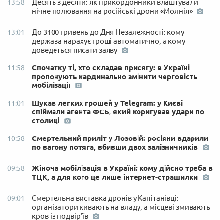
Десять з десяти: як прикордонники влаштували
13:58
нічне полювання на російські дрони «Молнія»
До 3100 гривень до Дня Незалежності: кому
13:01
держава нарахує гроші автоматично, а кому
доведеться писати заяву
Спочатку ті, хто складав присягу: в Україні
11:58
пропонують кардинально змінити черговість
мобілізації
Шукав легких грошей у Telegram: у Києві
11:01
спіймали агента ФСБ, який коригував удари по
столиці
Смертельний приліт у Лозовій: росіяни вдарили
10:58
по вагону потяга, вбивши двох залізничників
Жіноча мобілізація в Україні: кому дійсно треба в
09:58
ТЦК, а для кого це лише інтернет-страшилки
Смертельна виставка дронів у Капітанівці:
09:01
організатори кивають на владу, а місцеві змивають
кров із подвір'їв