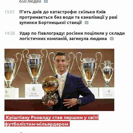
650 людей
П'ять днів до катастрофи: скільки Київ
15:01
протримається без води та каналізації у разі
зупинки Бортницької станції
Удар по Павлограду: росіяни поцілили у склади
14:58
логістичних компаній, загинула людина
Кріштіану Роналду став першим у світі
футболістом-мільярдером