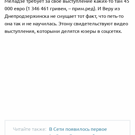
Меладзе требует за свое выступление каких-то там 45
000 евро (1 346 461 гривен, – прим.ред). И Веру из
Днепродзержинска не смущает тот факт, что петь-то
она так и не научилась. Этому свидетельствуют видео
выступления, которыми делятся юзеры в соцсетях.
В Сети появилось первое