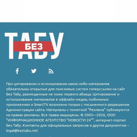
При цитировании и использовании каких-либо материалов
обязательны открытые для поисковых систем гиперссылки на сайт
Без Табу, размещенные не ниже первого абзаца. Цитирование и
использование материалов в оффлайн-медиа, мобильных
приложениях и SmartTV возможно только с письменного разрешения
Администрации сайта. Материалы с пометкой “Реклама” публикуются
на правах рекламы. Все права защищены. © 2005—2026, ООО
“ИНФОРМАЦИОННОЕ АГЕНТСТВО “НОВОСТИ 24””, интернет-портал
Без Табу. Контакты для официальных запросов и других документов –
legal@beztabu.net