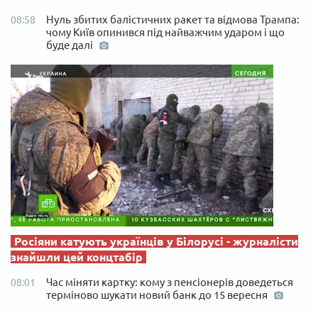
Нуль збитих балістичних ракет та відмова Трампа:
08:58
чому Київ опинився під найважчим ударом і що
буде далі
Росіяни катують українців у Білорусі - журналісти
знайшли цей концтабір
Час міняти картку: кому з пенсіонерів доведеться
08:01
терміново шукати новий банк до 15 вересня