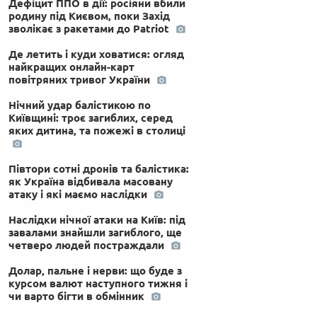
Дефіцит ППО в дії: росіяни вбили
родину під Києвом, поки Захід
зволікає з ракетами до Patriot
Де летить і куди ховатися: огляд
найкращих онлайн-карт
повітряних тривог України
Нічний удар балістикою по
Київщині: троє загиблих, серед
яких дитина, та пожежі в столиці
Півтори сотні дронів та балістика:
як Україна відбивала масовану
атаку і які маємо наслідки
Наслідки нічної атаки на Київ: під
завалами знайшли загиблого, ще
четверо людей постраждали
Долар, пальне і нерви: що буде з
курсом валют наступного тижня і
чи варто бігти в обмінник