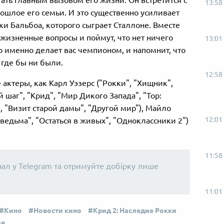
13:58
ошлое его семьи. И это существенно усиливает
и Бальбоа, которого сыграет Сталлоне. Вместе
 жизненные вопросы и поймут, что нет ничего
13:01
то именно делает вас чемпионом, и напомнит, что
 где бы ни были.
12:58
 актеры, как Карл Уэзерс ("Рокки", "Хищник",
й шаг", "Крид", "Мир Дикого Запада", "Тор:
, "Визит старой дамы", "Другой мир"), Майло
12:01
ведьма", "Остаться в живых", "Одноклассники 2")
11:58
нал у Telegram та отримуйте добірку лише
11:01
Кино
Новости кино
Крид 2: Наследие Рокки
ан