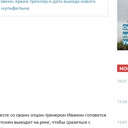
звено: яркий трейлер и дата выхода нового
мульфильма
О
н
Ук
НО
16:01
15:58
есте со своим отцом-тренером Иваном готовится
ртсмен выходит на ринг, чтобы сразиться с
15:01