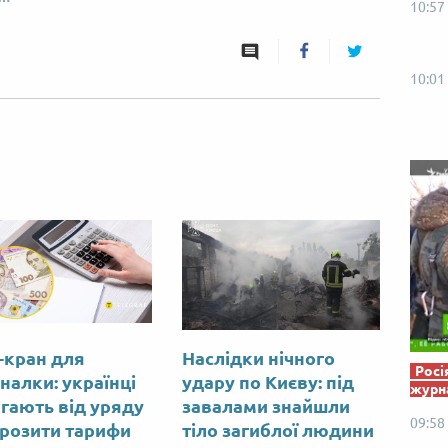
10:57
Від пацанки до панянки
Топ-модель
10:01
-кран для
Наслідки нічного
Росі
налки: українці
удару по Києву: під
журна
гають від уряду
завалами знайшли
09:58
розити тарифи
тіло загиблої людини