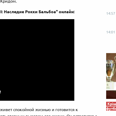
 Кридом.
І: Наследие Рокки Бальбоа" онлайн:
14:57
14:01
Кріш
футб
живет спокойной жизнью и готовится к
ать главным вызовом его жизни. Он встретится с