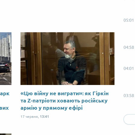
05:01
04:58
04:01
Марк
«Цю війну не виграти»: як Гіркін
03:58
ю
та Z-патріоти ховають російську
ових
армію у прямому ефірі
17 червня,
13:41
02:58