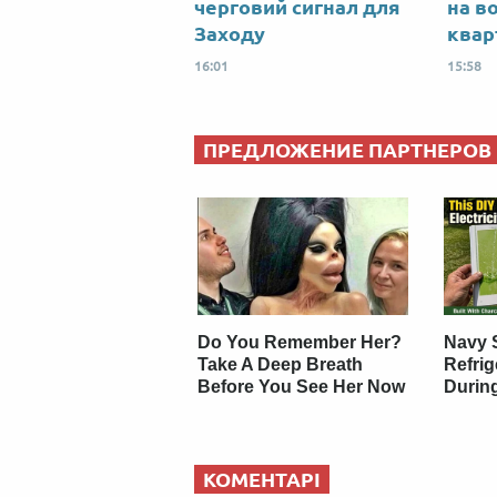
черговий сигнал для
на в
Заходу
квар
16:01
15:58
ПРЕДЛОЖЕНИЕ ПАРТНЕРОВ
Do You Remember Her?
Navy 
Take A Deep Breath
Refri
Before You See Her Now
Durin
КОМЕНТАРІ