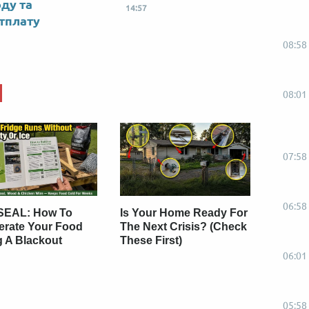
оду та
14:57
тплату
08:58
08:01
07:58
06:58
SEAL: How To
Is Your Home Ready For
gerate Your Food
The Next Crisis? (Check
g A Blackout
These First)
06:01
05:58