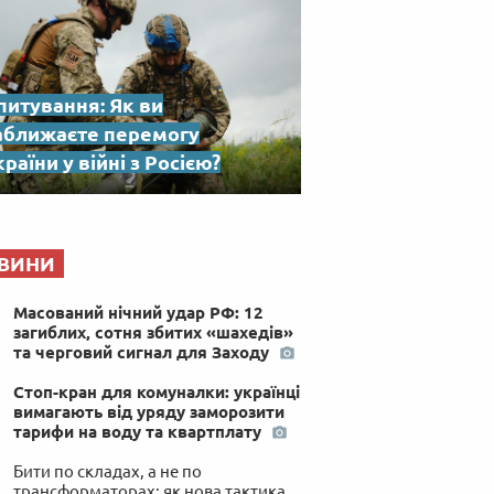
питування: Як ви
аближаєте перемогу
раїни у війні з Росією?
ВИНИ
Масований нічний удар РФ: 12
загиблих, сотня збитих «шахедів»
та черговий сигнал для Заходу
Стоп-кран для комуналки: українці
вимагають від уряду заморозити
тарифи на воду та квартплату
Бити по складах, а не по
трансформаторах: як нова тактика