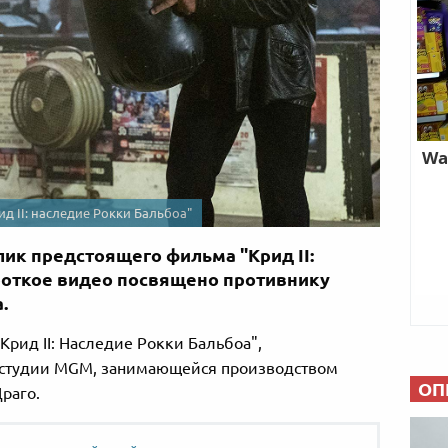
 ІІ: наследие Рокки Бальбоа"
лик предстоящего фильма "Крид ІІ:
роткое видео посвящено противнику
.
Крид ІІ: Наследие Рокки Бальбоа",
 студии MGM, занимающейся производством
ОП
раго.