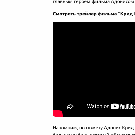
главным героем фильма Адонисом
Смотреть трейлер фильма "Крид І
Напомним, по сюжету Адонис Крид 
большому бою, который обещает ст