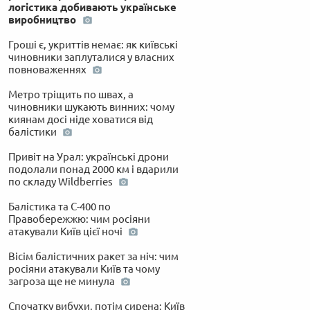
логістика добивають українське
виробництво
Гроші є, укриттів немає: як київські
чиновники заплуталися у власних
повноваженнях
Метро тріщить по швах, а
чиновники шукають винних: чому
киянам досі ніде ховатися від
балістики
Привіт на Урал: українські дрони
подолали понад 2000 км і вдарили
по складу Wildberries
Балістика та С-400 по
Правобережжю: чим росіяни
атакували Київ цієї ночі
Вісім балістичних ракет за ніч: чим
росіяни атакували Київ та чому
загроза ще не минула
Спочатку вибухи, потім сирена: Київ