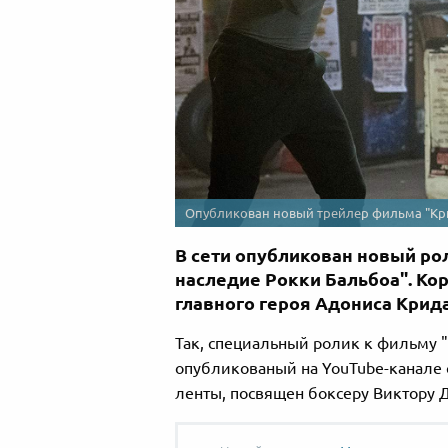
Опубликован новый трейлер фильма "Крид
В сети опубликован новый ро
наследие Рокки Бальбоа". Ко
главного героя Адониса Крида
Так, специальный ролик к фильму "
опубликованый на YouTube-канале
ленты, посвящен боксеру Виктору Д