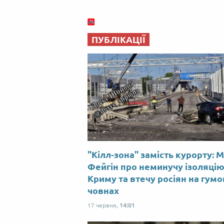
ПУБЛІКАЦІЇ
"Кілл-зона" замість курорту: 
Фейгін про неминучу ізоляці
Криму та втечу росіян на гум
човнах
17 червня,
14:01