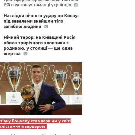
РФ спустошує гаманці українців
Наслідки нічного удару по Києву:
під завалами знайшли тіло
загиблої людини
Нічний терор: на Київщині Росія
вбила трирічного хлопчика з
родиною, у столиці — ще одна
жертва
тіану Роналду став першим у світі
олістом-мільярдером