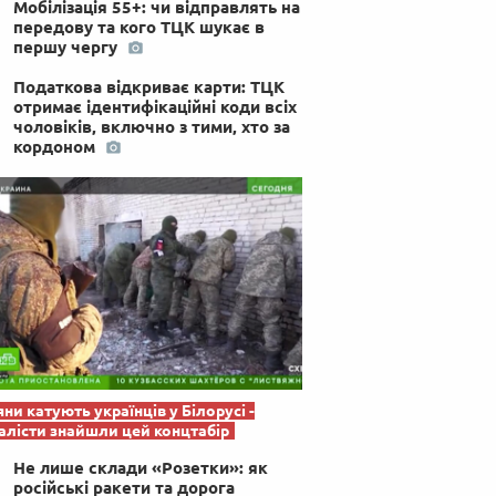
Мобілізація 55+: чи відправлять на
 по-українськи
передову та кого ТЦК шукає в
першу чергу
Податкова відкриває карти: ТЦК
отримає ідентифікаційні коди всіх
чоловіків, включно з тими, хто за
кордоном
яни катують українців у Білорусі -
лісти знайшли цей концтабір
Не лише склади «Розетки»: як
російські ракети та дорога