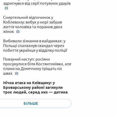
здригнувся від серії потужних ударів
Смертельний відпочинок у
Коблевому: вибух у морі забрав
життя чоловіка та поранив двох
жінок
Вибивали зізнання в кайданках: у
Польщі спалахнув скандал через
побиття українця у відділку поліції
Повзучий наступ: росіяни
просунулися біля Костянтинівки, але
плани на Донеччину тріщать по
швах
Нічна атака на Київщину: у
Броварському районі загинули
троє людей, серед них — дитина
БІЛЬШЕ
Штрафи більше не лякають:
Зеленський доручив РНБО взятися
за водіїв-рецидивістів після трагедії