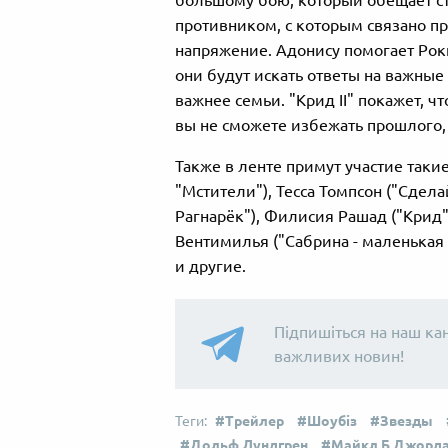
противником, с которым связано пр
напряжение. Адонису помогает Рокк
они будут искать ответы на важные
важнее семьи. "Крид II" покажет, ч
вы не сможете избежать прошлого,
Также в ленте примут участие такие
"Мстители"), Тесса Томпсон ("Сдела
Рагнарёк"), Филисия Рашад ("Крид"
Вентимилья ("Сабрина - маленькая 
и другие.
Підпишіться на наш ка
важливих новин!
Трейлер
Шоубіз
Звезды
Дольф Лундгрен
Майкл Б Джорд