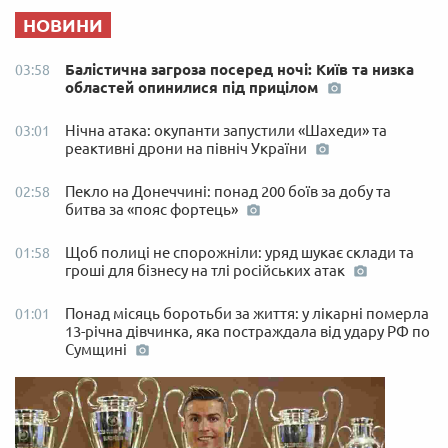
НОВИНИ
Балістична загроза посеред ночі: Київ та низка
03:58
областей опинилися під прицілом
Нічна атака: окупанти запустили «Шахеди» та
03:01
реактивні дрони на північ України
Пекло на Донеччині: понад 200 боїв за добу та
02:58
битва за «пояс фортець»
Щоб полиці не спорожніли: уряд шукає склади та
01:58
гроші для бізнесу на тлі російських атак
Понад місяць боротьби за життя: у лікарні померла
01:01
13-річна дівчинка, яка постраждала від удару РФ по
Сумщині