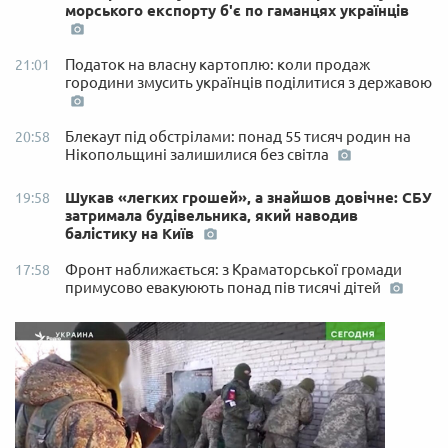
морського експорту б'є по гаманцях українців
Податок на власну картоплю: коли продаж
21:01
городини змусить українців поділитися з державою
Блекаут під обстрілами: понад 55 тисяч родин на
20:58
Нікопольщині залишилися без світла
Шукав «легких грошей», а знайшов довічне: СБУ
19:58
затримала будівельника, який наводив
балістику на Київ
Фронт наближається: з Краматорської громади
17:58
примусово евакуюють понад пів тисячі дітей