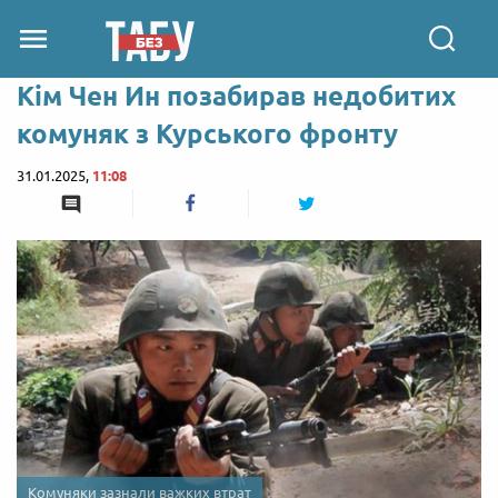
Кім Чен Ин позабирав недобитих
комуняк з Курського фронту
31.01.2025,
11:08
Комуняки зазнали важких втрат