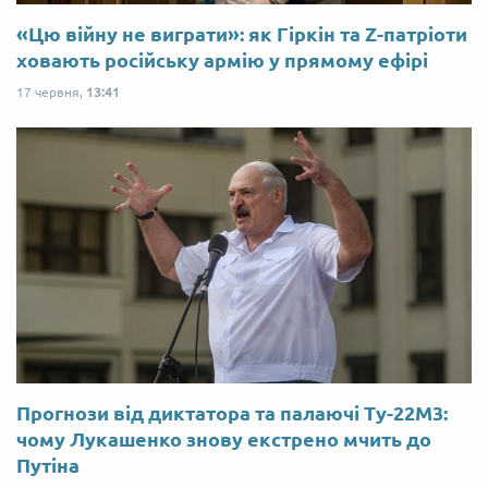
«Цю війну не виграти»: як Гіркін та Z-патріоти
ховають російську армію у прямому ефірі
17 червня,
13:41
Прогнози від диктатора та палаючі Ту-22М3:
чому Лукашенко знову екстрено мчить до
Путіна