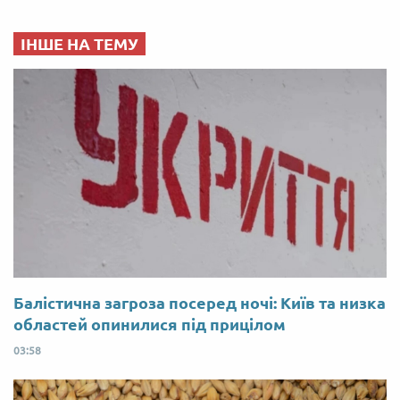
ІНШЕ НА ТЕМУ
Балістична загроза посеред ночі: Київ та низка
областей опинилися під прицілом
03:58