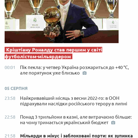
Кріштіану Роналду став першим у світі
футболістом-мільярдером
Пік пекла: у четвер Україна розжариться до +40 °C,
00:01
але порятунок уже близько
05 СЕРПНЯ
Найкривавіший місяць з весни 2022-го: в ООН
23:58
підрахували наслідки російського терору в липні
Понад 3 трильйони в казні, але витрачаємо більше:
22:58
на чому тримається український бюджет
Мільярди в мінус і заблоковані порти: як зупинка
21:58