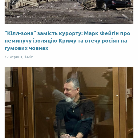
"Кілл-зона" замість курорту: Марк Фейгін про
неминучу ізоляцію Криму та втечу росіян на
гумових човнах
17 червня,
14:01