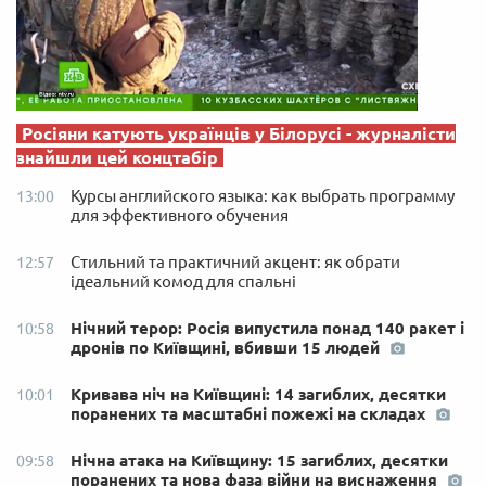
Росіяни катують українців у Білорусі - журналісти
знайшли цей концтабір
Курсы английского языка: как выбрать программу
13:00
для эффективного обучения
Стильний та практичний акцент: як обрати
12:57
ідеальний комод для спальні
Нічний терор: Росія випустила понад 140 ракет і
10:58
дронів по Київщині, вбивши 15 людей
Кривава ніч на Київщині: 14 загиблих, десятки
10:01
поранених та масштабні пожежі на складах
Нічна атака на Київщину: 15 загиблих, десятки
09:58
поранених та нова фаза війни на виснаження