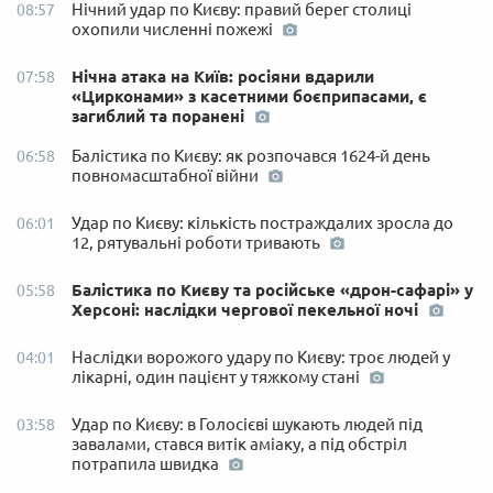
Нічний удар по Києву: правий берег столиці
08:57
охопили численні пожежі
Нічна атака на Київ: росіяни вдарили
07:58
«Цирконами» з касетними боєприпасами, є
загиблий та поранені
Балістика по Києву: як розпочався 1624-й день
06:58
повномасштабної війни
Удар по Києву: кількість постраждалих зросла до
06:01
12, рятувальні роботи тривають
Балістика по Києву та російське «дрон-сафарі» у
05:58
Херсоні: наслідки чергової пекельної ночі
Наслідки ворожого удару по Києву: троє людей у
04:01
лікарні, один пацієнт у тяжкому стані
Удар по Києву: в Голосієві шукають людей під
03:58
завалами, стався витік аміаку, а під обстріл
потрапила швидка