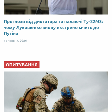
Прогнози від диктатора та палаючі Ту-22М3:
чому Лукашенко знову екстрено мчить до
Путіна
16 червня,
09:01
ОПИТУВАННЯ