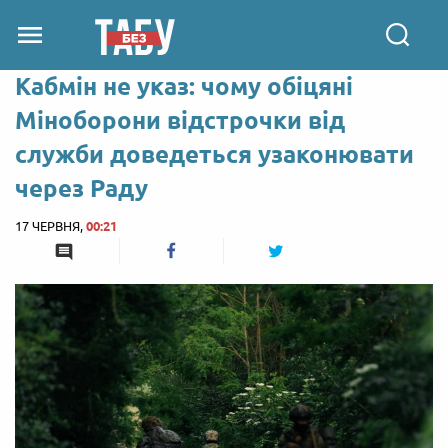
Кабмін не указ: чому обіцяні
Міноборони відстрочки від
служби доведеться узаконювати
через Раду
17 ЧЕРВНЯ,
00:21