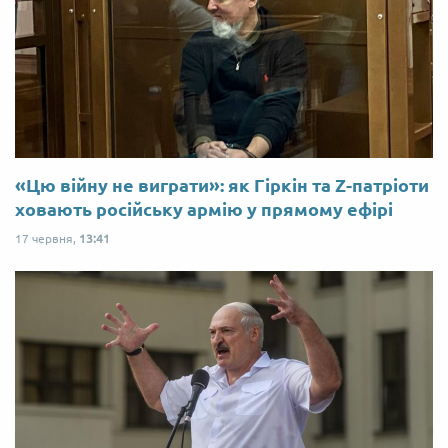
«Цю війну не виграти»: як Гіркін та Z-патріоти
ховають російську армію у прямому ефірі
17 червня,
13:41