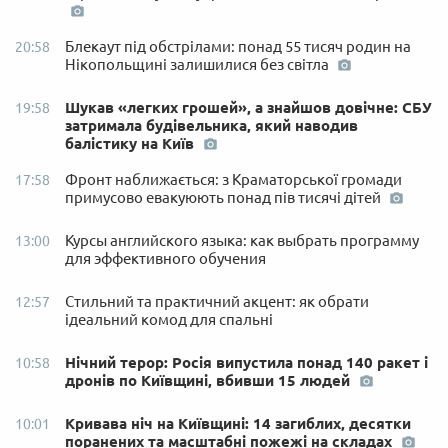
Блекаут під обстрілами: понад 55 тисяч родин на
20:58
Нікопольщині залишилися без світла
Шукав «легких грошей», а знайшов довічне: СБУ
19:58
затримала будівельника, який наводив
балістику на Київ
Фронт наближається: з Краматорської громади
17:58
примусово евакуюють понад пів тисячі дітей
Курсы английского языка: как выбрать программу
13:00
для эффективного обучения
Стильний та практичний акцент: як обрати
12:57
ідеальний комод для спальні
Нічний терор: Росія випустила понад 140 ракет і
10:58
дронів по Київщині, вбивши 15 людей
Кривава ніч на Київщині: 14 загиблих, десятки
10:01
поранених та масштабні пожежі на складах