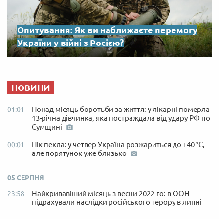
Опитування: Як ви наближаєте перемогу
України у війні з Росією?
НОВИНИ
Понад місяць боротьби за життя: у лікарні померла
01:01
13-річна дівчинка, яка постраждала від удару РФ по
Сумщині
Пік пекла: у четвер Україна розжариться до +40 °C,
00:01
але порятунок уже близько
05 СЕРПНЯ
Найкривавіший місяць з весни 2022-го: в ООН
23:58
підрахували наслідки російського терору в липні