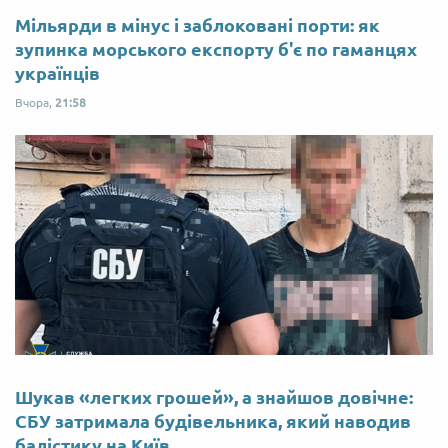
Мільярди в мінус і заблоковані порти: як
зупинка морського експорту б'є по гаманцях
українців
Вчора,
21:58
Шукав «легких грошей», а знайшов довічне:
СБУ затримала будівельника, який наводив
балістику на Київ