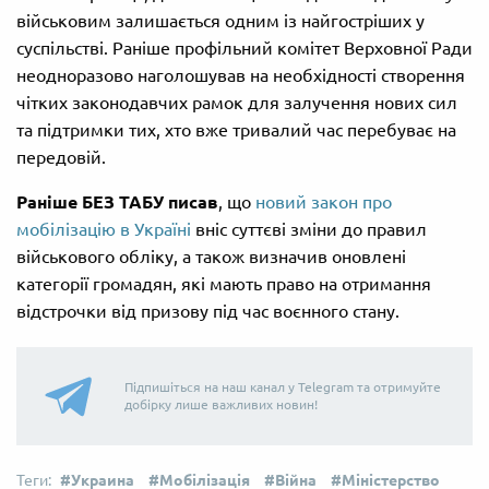
військовим залишається одним із найгостріших у
суспільстві. Раніше профільний комітет Верховної Ради
неодноразово наголошував на необхідності створення
чітких законодавчих рамок для залучення нових сил
та підтримки тих, хто вже тривалий час перебуває на
передовій.
Раніше БЕЗ ТАБУ писав
, що
новий закон про
мобілізацію в Україні
вніс суттєві зміни до правил
військового обліку, а також визначив оновлені
категорії громадян, які мають право на отримання
відстрочки від призову під час воєнного стану.
Підпишіться на наш канал у Telegram та отримуйте
добірку лише важливих новин!
Украина
Мобілізація
Війна
Міністерство