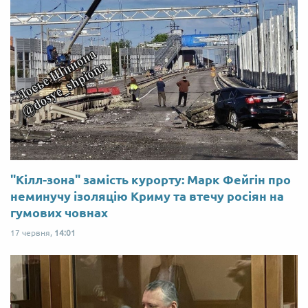
"Кілл-зона" замість курорту: Марк Фейгін про
неминучу ізоляцію Криму та втечу росіян на
гумових човнах
17 червня,
14:01