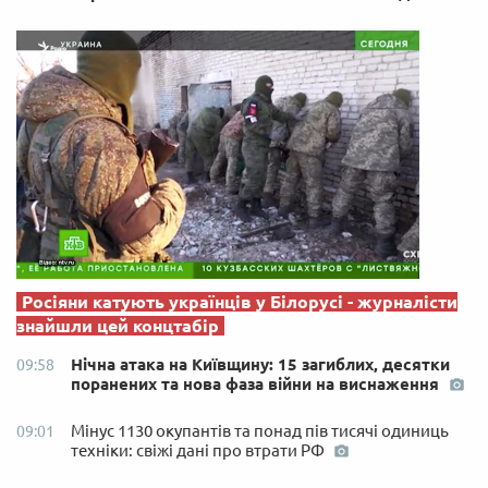
Росіяни катують українців у Білорусі - журналісти
знайшли цей концтабір
Нічна атака на Київщину: 15 загиблих, десятки
09:58
поранених та нова фаза війни на виснаження
Мінус 1130 окупантів та понад пів тисячі одиниць
09:01
техніки: свіжі дані про втрати РФ