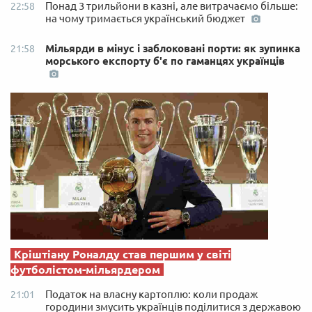
Понад 3 трильйони в казні, але витрачаємо більше:
22:58
на чому тримається український бюджет
Мільярди в мінус і заблоковані порти: як зупинка
21:58
морського експорту б'є по гаманцях українців
Кріштіану Роналду став першим у світі
футболістом-мільярдером
Податок на власну картоплю: коли продаж
21:01
городини змусить українців поділитися з державою