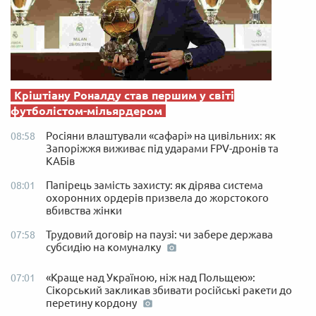
Кріштіану Роналду став першим у світі
футболістом-мільярдером
Росіяни влаштували «сафарі» на цивільних: як
08:58
Запоріжжя виживає під ударами FPV-дронів та
КАБів
Папірець замість захисту: як дірява система
08:01
охоронних ордерів призвела до жорстокого
вбивства жінки
Трудовий договір на паузі: чи забере держава
07:58
субсидію на комуналку
«Краще над Україною, ніж над Польщею»:
07:01
Сікорський закликав збивати російські ракети до
перетину кордону