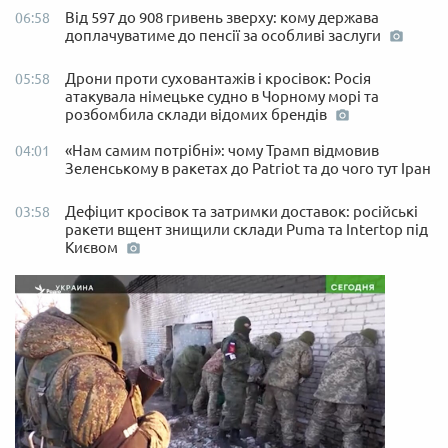
Від 597 до 908 гривень зверху: кому держава
06:58
доплачуватиме до пенсії за особливі заслуги
Дрони проти суховантажів і кросівок: Росія
05:58
атакувала німецьке судно в Чорному морі та
розбомбила склади відомих брендів
«Нам самим потрібні»: чому Трамп відмовив
04:01
Зеленському в ракетах до Patriot та до чого тут Іран
Дефіцит кросівок та затримки доставок: російські
03:58
ракети вщент знищили склади Puma та Intertop під
Києвом