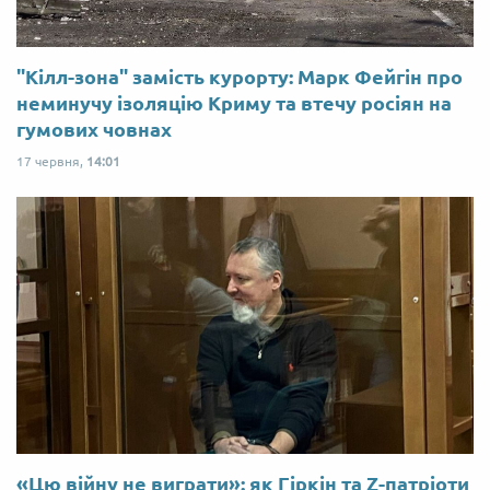
"Кілл-зона" замість курорту: Марк Фейгін про
неминучу ізоляцію Криму та втечу росіян на
гумових човнах
17 червня,
14:01
«Цю війну не виграти»: як Гіркін та Z-патріоти