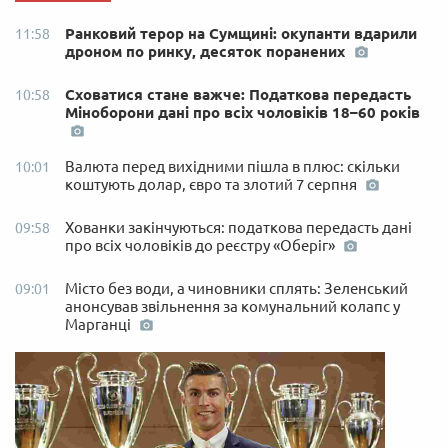
Ранковий терор на Сумщині: окупанти вдарили
11:58
дроном по ринку, десяток поранених
Сховатися стане важче: Податкова передасть
10:58
Міноборони дані про всіх чоловіків 18–60 років
Валюта перед вихідними пішла в плюс: скільки
10:01
коштують долар, євро та злотий 7 серпня
Хованки закінчуються: податкова передасть дані
09:58
про всіх чоловіків до реєстру «Оберіг»
Місто без води, а чиновники сплять: Зеленський
09:01
анонсував звільнення за комунальний колапс у
Марганці