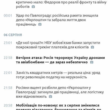
критично мало: Федоров про реалії фронту та війну
роботів
Удар по Павлограду: російська ракета знищила
00:01
депо «Укрпошти» та забрала життя двох
працівниць
06 СЕРПНЯ
«Де мої гроші?»: НБУ зобов'язав банки запустити
23:01
покроковий трекінг платежів для клієнтів
Вечірня атака: Росія тероризує Україну дронами
22:58
та авіабомбами — де зараз небезпечно
Замість квадратних метрів — реальна ціна: уряд
22:01
готує революцію податку на нерухомість
Росіяни вщент розбили депо «Укрпошти» у
21:58
Павлограді: загинули дві працівниці, але логістику
вже відновлюють
Мобілізація по-новому: як з серпня змінилися
20:58
правила відстрочки, бронювання та візитів до