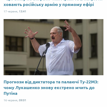
ховають російську армію у прямому ефірі
17 червня,
13:41
Прогнози від диктатора та палаючі Ту-22М3:
чому Лукашенко знову екстрено мчить до
Путіна
16 червня,
09:01