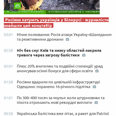
Росіяни катують українців у Білорусі - журналісти
знайшли цей концтабір
Нічне полювання: Росія атакує Україну «Шахедами»
03:01
та реактивними дронами
Ніч без сну: Київ та низку областей накрила
02:58
тривога через загрозу балістики
Плюс 20% вчителям та подвійні стипендії: уряд
02:01
анонсував осінні бонуси для сфери освіти
Росіяни вдарили по цивільній інфраструктурі
01:58
Одещини: поранено 16-річного підлітка
По 300–400 тисяч за «нуль»: коли штурмовики та
01:01
піхота отримають нові рекордні виплати
Українська балістика вже літає, а ракет для Patriot
00:58