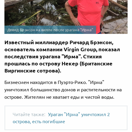
Девид Брэнсон на вилле после урагана "Ирма"
Известный миллиардер Ричард Брэнсон,
основатель компании Virgin Group, показал
последствия урагана "Ирма". Стихия
прошлась по острову Некер (Британские
Виргинские сотрова).
Бизнесмен находится в Пуэрто-Рико. "Ирма"
уничтожил большинство домов и растительности на
острове. Жителям не хватает еды и чистой воды.
Ураган "Ирма" уничтожил 2
острова, есть погибшие