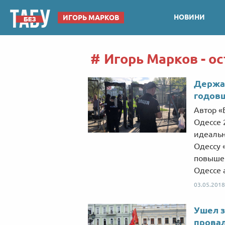
НОВИНИ
ИГОРЬ МАРКОВ
Игорь Марков - ос
Держат
годовщ
Автор «
Одессе 
идеальн
Одессу 
повышен
Одессе 
03.05.2018
Ушел з
прова