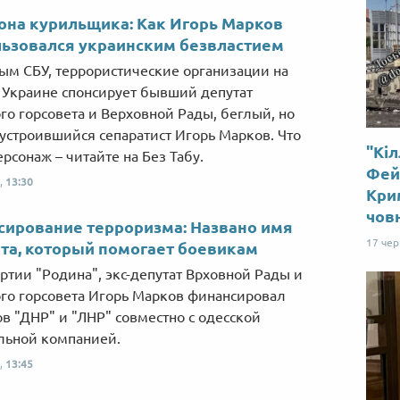
на курильщика: Как Игорь Марков
ьзовался украинским безвластием
ым СБУ, террористические организации на
 Украине спонсирует бывший депутат
го горсовета и Верховной Рады, беглый, но
устроившийся сепаратист Игорь Марков. Что
"Кіл
ерсонаж – читайте на Без Табу.
Від пацанки до панянки
Топ-модель
Фей
,
13:30
Крим
чов
ирование терроризма: Названо имя
17 че
та, который помогает боевикам
артии "Родина", экс-депутат Врховной Рады и
го горсовета Игорь Марков финансировал
в "ДНР" и "ЛНР" совместно с одесской
льной компанией.
,
13:45