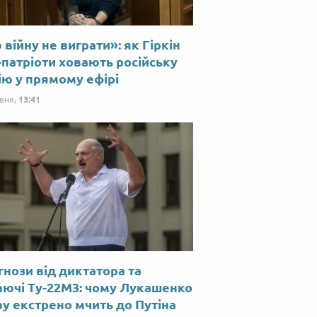
війну не виграти»: як Гіркін
-патріоти ховають російську
ію у прямому ефірі
рвня,
13:41
нози від диктатора та
аючі Ту-22М3: чому Лукашенко
у екстрено мчить до Путіна