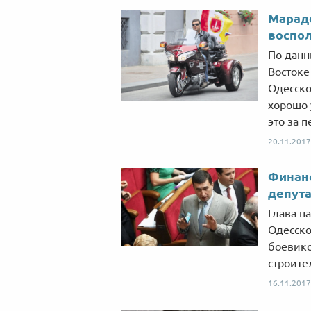
Марадо
воспол
По данн
Востоке
Одесско
хорошо 
это за п
20.11.2017
Финанс
депута
Глава п
Одесско
боевико
строите
16.11.2017