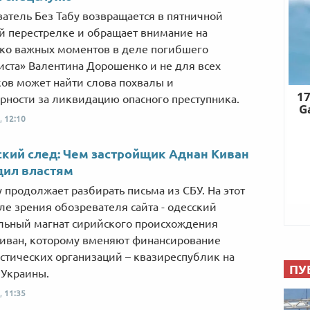
атель Без Табу возвращается в пятничной
й перестрелке и обращает внимание на
ко важных моментов в деле погибшего
иста» Валентина Дорошенко и не для всех
ов может найти слова похвалы и
рности за ликвидацию опасного преступника.
,
12:10
кий след: Чем застройщик Аднан Киван
дил властям
у продолжает разбирать письма из СБУ. На этот
оле зрения обозревателя сайта - одесский
льный магнат сирийского происхождения
иван, которому вменяют финансирование
стических организаций – квазиреспублик на
ПУ
 Украины.
,
11:35