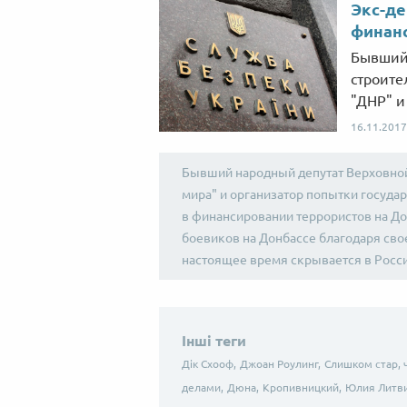
Экс-де
финан
Бывший 
строите
"ДНР" и
16.11.2017
Бывший народный депутат Верховной
мира" и организатор попытки госуда
в финансировании террористов на До
боевиков на Донбассе благодаря сво
настоящее время скрывается в Росси
Інші теги
Дік Схооф,
Джоан Роулинг,
Слишком стар, 
делами,
Дюна,
Кропивницкий,
Юлия Литви