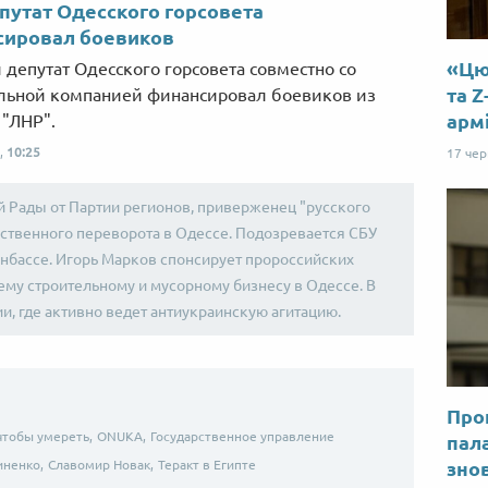
путат Одесского горсовета
сировал боевиков
«Цю 
депутат Одесского горсовета совместно со
та Z
льной компанией финансировал боевиков из
арм
 "ЛНР".
,
10:25
17 че
 Рады от Партии регионов, приверженец "русского
рственного переворота в Одессе. Подозревается СБУ
нбассе. Игорь Марков спонсирует пророссийских
ему строительному и мусорному бизнесу в Одессе. В
и, где активно ведет антиукраинскую агитацию.
Прог
чтобы умереть,
ONUKA,
Государственное управление
пал
ненко,
Славомир Новак,
Теракт в Египте
знов