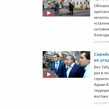
Обозрев
одесско
несколь
«сталин
силовик
благода
22.01.2018
Сирийс
не уго
Без Таб
раз в п
строите
Аднан К
террори
востоке
23.11.2017