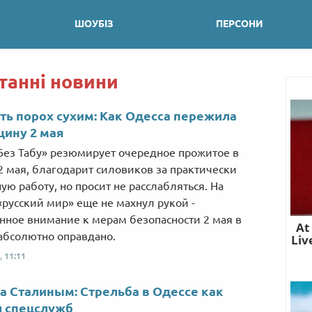
ШОУБІЗ
ПЕРСОНИ
танні новини
ь порох сухим: Как Одесса пережила
ину 2 мая
Без Табу» резюмирует очередное прожитое в
2 мая, благодарит силовиков за практически
ую работу, но просит не расслабляться. На
«русский мир» еще не махнул рукой -
ное внимание к мерам безопасности 2 мая в
абсолютно оправдано.
,
11:11
а Сталиным: Стрельба в Одессе как
л спецслужб