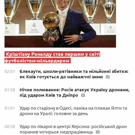
Кріштіану Роналду став першим у світі
футболістом-мільярдером
Блекаути, школи-рятівники та мільйонні збитки:
02:01
як Київ готується до найважчої зими
Нічне полювання: Росія атакує Україну дронами,
01:58
під ударом Київ та Дніпро
Удар по стадіону в Одесі, паніка на пляжах Ялти та
01:01
дрони на Уралі: головне за день
Удар по лікарні в центрі Херсона: російський дрон
00:58
поранив чотирьох медпрацівниць