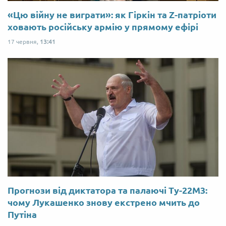
«Цю війну не виграти»: як Гіркін та Z-патріоти
ховають російську армію у прямому ефірі
17 червня,
13:41
Прогнози від диктатора та палаючі Ту-22М3:
чому Лукашенко знову екстрено мчить до
Путіна