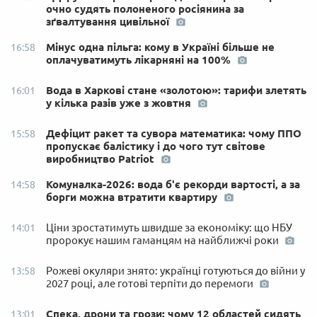
очно судять полоненого росіянина за
зґвалтування цивільної
Мінус одна пільга: кому в Україні більше не
16:58
оплачуватимуть лікарняні на 100%
Вода в Харкові стане «золотою»: тарифи злетять
16:01
у кілька разів уже з жовтня
Дефіцит ракет та сувора математика: чому ППО
15:58
пропускає балістику і до чого тут світове
виробництво Patriot
Комуналка-2026: вода б'є рекорди вартості, а за
14:58
борги можна втратити квартиру
Ціни зростатимуть швидше за економіку: що НБУ
14:01
пророкує нашим гаманцям на найближчі роки
Рожеві окуляри знято: українці готуються до війни у
13:58
2027 році, але готові терпіти до перемоги
Спека, дрони та грози: чому 12 областей сидять
13:01