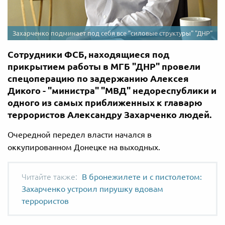
Захарченко подминает под себя все "силовые структуры" "ДНР"
Сотрудники ФСБ, находящиеся под
прикрытием работы в МГБ "ДНР" провели
спецоперацию по задержанию Алексея
Дикого - "министра" "МВД" недореспублики и
одного из самых приближенных к главарю
террористов Александру Захарченко людей.
Очередной передел власти начался в
оккупированном Донецке на выходных.
В бронежилете и с пистолетом:
Захарченко устроил пирушку вдовам
террористов