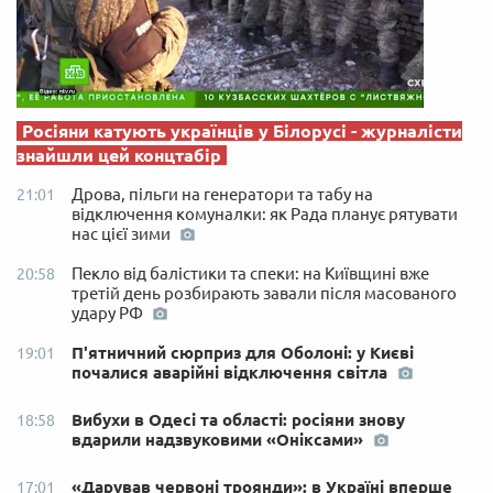
Росіяни катують українців у Білорусі - журналісти
знайшли цей концтабір
Дрова, пільги на генератори та табу на
21:01
відключення комуналки: як Рада планує рятувати
нас цієї зими
Пекло від балістики та спеки: на Київщині вже
20:58
третій день розбирають завали після масованого
удару РФ
П'ятничний сюрприз для Оболоні: у Києві
19:01
почалися аварійні відключення світла
Вибухи в Одесі та області: росіяни знову
18:58
вдарили надзвуковими «Оніксами»
«Дарував червоні троянди»: в Україні вперше
17:01