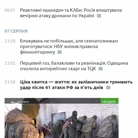
Реактивні «шахеди» та КАБи: Росія влаштувала
00:01
вечірню атаку дронами по Україні
07 СЕРПНЯ
Блокувань не побільшає, але схематозникам
23:58
приготуватися: НБУ змінив правила
фінмоніторингу
Перцевий газ, балаклави та реанімація: Одещина
23:02
очолила антирейтинг скарг на ТЦК
Ціна квитка — життя: як залізничники тримають
21:58
удар після 41 атаки РФ за п'ять днів