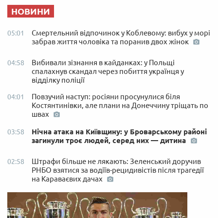
НОВИНИ
Смертельний відпочинок у Коблевому: вибух у морі
05:01
забрав життя чоловіка та поранив двох жінок
Вибивали зізнання в кайданках: у Польщі
04:58
спалахнув скандал через побиття українця у
відділку поліції
Повзучий наступ: росіяни просунулися біля
04:01
Костянтинівки, але плани на Донеччину тріщать по
швах
Нічна атака на Київщину: у Броварському районі
03:58
загинули троє людей, серед них — дитина
Штрафи більше не лякають: Зеленський доручив
02:58
РНБО взятися за водіїв-рецидивістів після трагедії
на Караваєвих дачах