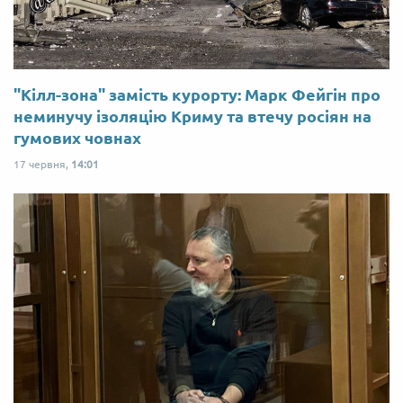
"Кілл-зона" замість курорту: Марк Фейгін про
неминучу ізоляцію Криму та втечу росіян на
гумових човнах
17 червня,
14:01