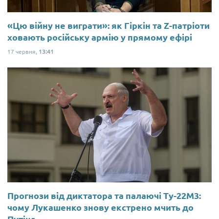
«Цю війну не виграти»: як Гіркін та Z-патріоти
ховають російську армію у прямому ефірі
17 червня,
13:41
Прогнози від диктатора та палаючі Ту-22М3:
чому Лукашенко знову екстрено мчить до