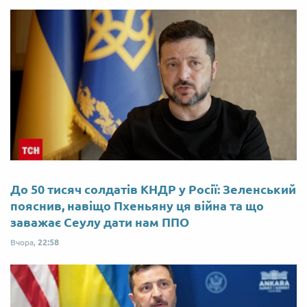
До 50 тисяч солдатів КНДР у Росії: Зеленський
пояснив, навіщо Пхеньяну ця війна та що
заважає Сеулу дати нам ППО
Вчора,
22:58