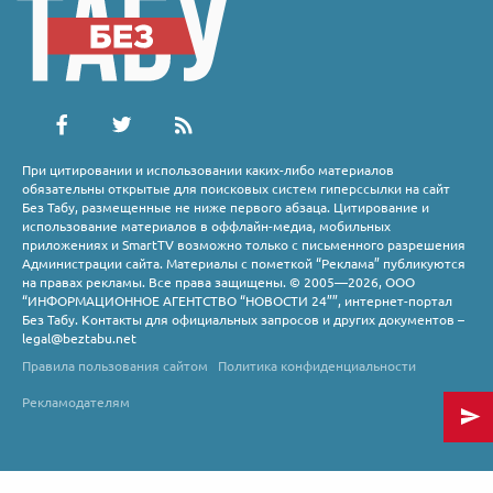
При цитировании и использовании каких-либо материалов
обязательны открытые для поисковых систем гиперссылки на сайт
Без Табу, размещенные не ниже первого абзаца. Цитирование и
использование материалов в оффлайн-медиа, мобильных
приложениях и SmartTV возможно только с письменного разрешения
Администрации сайта. Материалы с пометкой “Реклама” публикуются
на правах рекламы. Все права защищены. © 2005—2026, ООО
“ИНФОРМАЦИОННОЕ АГЕНТСТВО “НОВОСТИ 24””, интернет-портал
Без Табу. Контакты для официальных запросов и других документов –
legal@beztabu.net
Правила пользования сайтом
Политика конфиденциальности
Рекламодателям