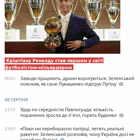
Кріштіану Роналду став першим у світі
футболістом-мільярдером
Заводи працюють, дрони коригуються: Зеленський
00:01
пояснив, як саме Лукашенко підігрує Путіну
08 СЕРПНЯ
Удар по середмістю Павлограда: кількість
23:57
поранених зросла до п'яти, горять будинки
«Поки ми перебираємо папірці, летять реальні
23:01
ракети»: Зеленський розповів, чому Україна досі не
виробляє Patriot