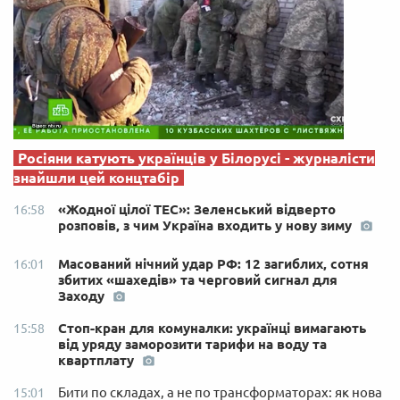
Росіяни катують українців у Білорусі - журналісти
знайшли цей концтабір
«Жодної цілої ТЕС»: Зеленський відверто
16:58
розповів, з чим Україна входить у нову зиму
Масований нічний удар РФ: 12 загиблих, сотня
16:01
збитих «шахедів» та черговий сигнал для
Заходу
Стоп-кран для комуналки: українці вимагають
15:58
від уряду заморозити тарифи на воду та
квартплату
Бити по складах, а не по трансформаторах: як нова
15:01