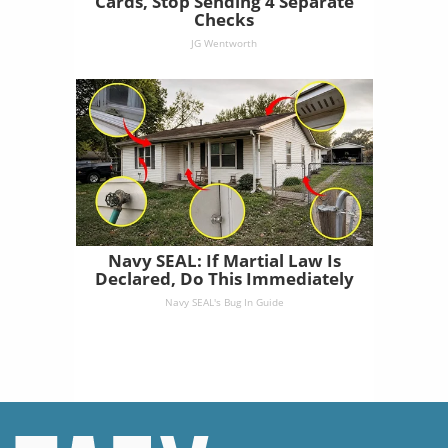
Cards, Stop Sending 4 Separate
Checks
JG Wentworth
Navy SEAL: If Martial Law Is
Declared, Do This Immediately
Navy SEAL's Bug In Guide