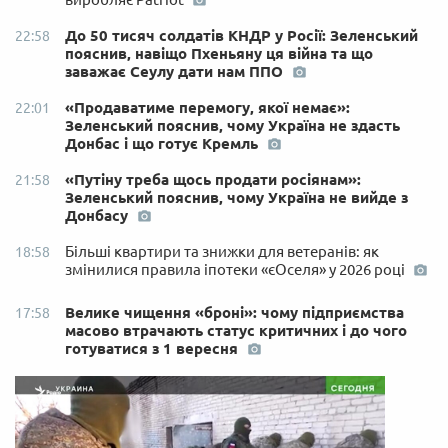
До 50 тисяч солдатів КНДР у Росії: Зеленський
22:58
пояснив, навіщо Пхеньяну ця війна та що
заважає Сеулу дати нам ППО
«Продаватиме перемогу, якої немає»:
22:01
Зеленський пояснив, чому Україна не здасть
Донбас і що готує Кремль
«Путіну треба щось продати росіянам»:
21:58
Зеленський пояснив, чому Україна не вийде з
Донбасу
Більші квартири та знижки для ветеранів: як
18:58
змінилися правила іпотеки «єОселя» у 2026 році
Велике чищення «броні»: чому підприємства
17:58
масово втрачають статус критичних і до чого
готуватися з 1 вересня