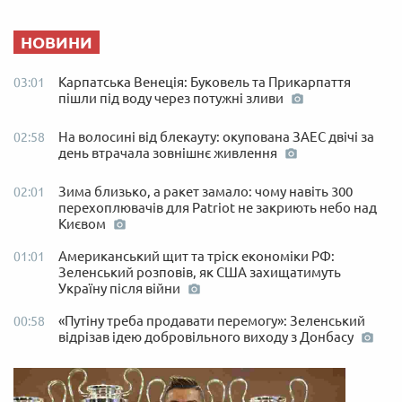
НОВИНИ
Карпатська Венеція: Буковель та Прикарпаття
03:01
пішли під воду через потужні зливи
На волосині від блекауту: окупована ЗАЕС двічі за
02:58
день втрачала зовнішнє живлення
Зима близько, а ракет замало: чому навіть 300
02:01
перехоплювачів для Patriot не закриють небо над
Києвом
Американський щит та тріск економіки РФ:
01:01
Зеленський розповів, як США захищатимуть
Україну після війни
«Путіну треба продавати перемогу»: Зеленський
00:58
відрізав ідею добровільного виходу з Донбасу