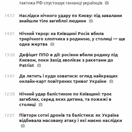
тактика РФ спустошує гаманці українців
Наслідки нічного удару по Києву: під завалами
14:57
знайшли тіло загиблої людини
Нічний терор: на Київщині Росія вбила
14:01
трирічного хлопчика з родиною, у столиці — ще
одна жертва
Дефіцит ППО в дії: росіяни вбили родину під
13:58
Києвом, поки Захід зволікає з ракетами до
Patriot
Де летить і куди ховатися: огляд найкращих
13:01
онлайн-карт повітряних тривог України
Нічний удар балістикою по Київщині: троє
12:58
загиблих, серед яких дитина, та пожежі в
столиці
Півтори сотні дронів та балістика: як Україна
12:01
відбивала масовану атаку і які маємо наслідки