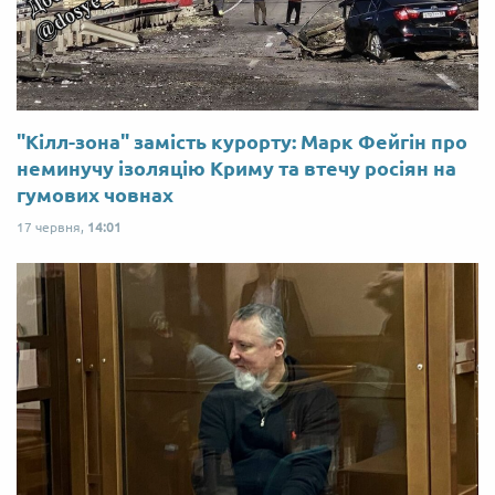
"Кілл-зона" замість курорту: Марк Фейгін про
неминучу ізоляцію Криму та втечу росіян на
гумових човнах
17 червня,
14:01