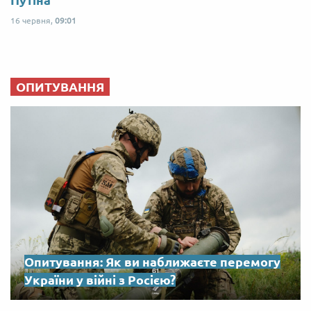
Путіна
16 червня,
09:01
ОПИТУВАННЯ
Опитування: Як ви наближаєте перемогу
України у війні з Росією?