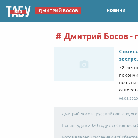
НОВИНИ
ДМИТРИЙ БОСОВ
Дмитрий Босов - 
Спонсо
застре
52-летн
покончи
ночь на 
отверст
06.05.2020
Дмитрий Босов - русский олигарх, уг
Попал туда в 2020 году с состоянием 
Босов владел компаниями «Сибантра