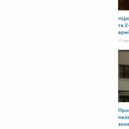
«Цю 
та Z
арм
17 че
Прог
пал
знов