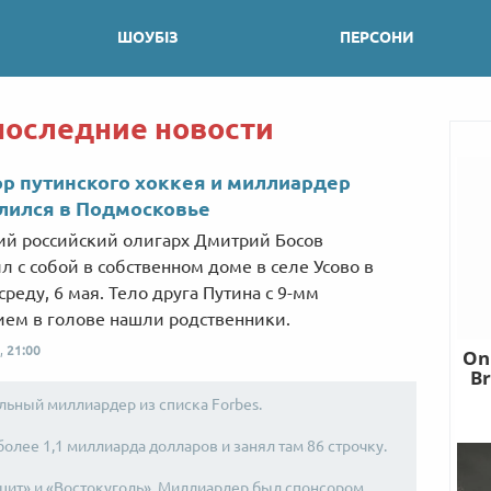
ШОУБІЗ
ПЕРСОНИ
последние новости
р путинского хоккея и миллиардер
лился в Подмосковье
ий российский олигарх Дмитрий Босов
л с собой в собственном доме в селе Усово в
среду, 6 мая. Тело друга Путина с 9-мм
ием в голове нашли родственники.
,
21:00
ольный миллиардер из списка Forbes.
более 1,1 миллиарда долларов и занял там 86 строчку.
цит» и «Востокуголь». Миллиардер был спонсором