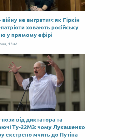
війну не виграти»: як Гіркін
-патріоти ховають російську
ію у прямому ефірі
рвня,
13:41
нози від диктатора та
аючі Ту-22М3: чому Лукашенко
у екстрено мчить до Путіна