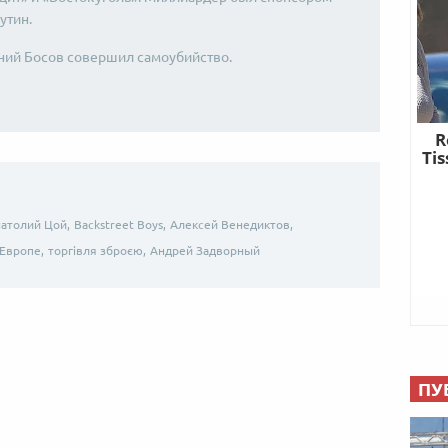
утин.
етний Босов совершил самоубийство.
атолий Цой,
Backstreet Boys,
Алексей Венедиктов,
 Европе,
торгівля зброєю,
Андрей Задворный
ПУ