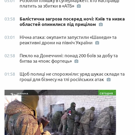
Розбили пляшку в супермаркеті: хто насправді
05:01
платить за збитки в «АТБ»
Балістична загроза посеред ночі: Київ та низка
03:58
областей опинилися під прицілом
Нічна атака: окупанти запустили «Шахеди» та
03:01
реактивні дрони на північ України
Пекло на Донеччині: понад 200 боїв за добу та
02:58
битва за «пояс фортець»
Щоб полиці не спорожніли: уряд шукає склади та
01:58
гроші для бізнесу на тлі російських атак