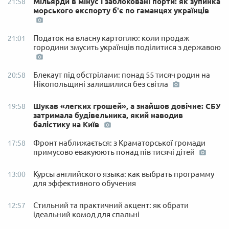
Мільярди в мінус і заблоковані порти: як зупинка
21:58
морського експорту б'є по гаманцях українців
Податок на власну картоплю: коли продаж
21:01
городини змусить українців поділитися з державою
Блекаут під обстрілами: понад 55 тисяч родин на
20:58
Нікопольщині залишилися без світла
Шукав «легких грошей», а знайшов довічне: СБУ
19:58
затримала будівельника, який наводив
балістику на Київ
Фронт наближається: з Краматорської громади
17:58
примусово евакуюють понад пів тисячі дітей
Курсы английского языка: как выбрать программу
13:00
для эффективного обучения
Стильний та практичний акцент: як обрати
12:57
ідеальний комод для спальні