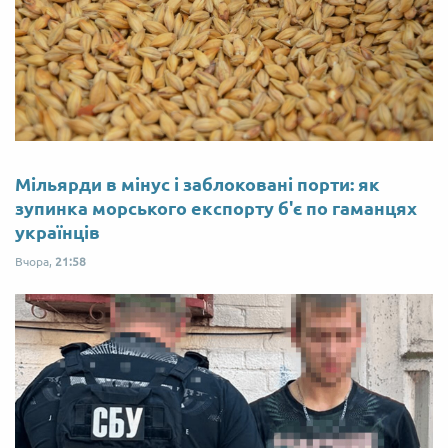
Мільярди в мінус і заблоковані порти: як
зупинка морського експорту б'є по гаманцях
українців
Вчора,
21:58