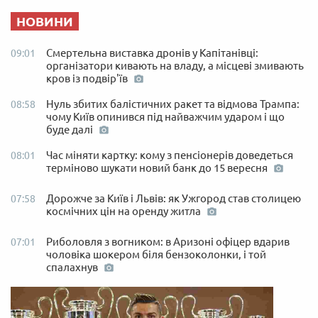
НОВИНИ
Смертельна виставка дронів у Капітанівці:
09:01
організатори кивають на владу, а місцеві змивають
кров із подвір'їв
Нуль збитих балістичних ракет та відмова Трампа:
08:58
чому Київ опинився під найважчим ударом і що
буде далі
Час міняти картку: кому з пенсіонерів доведеться
08:01
терміново шукати новий банк до 15 вересня
Дорожче за Київ і Львів: як Ужгород став столицею
07:58
космічних цін на оренду житла
Риболовля з вогником: в Аризоні офіцер вдарив
07:01
чоловіка шокером біля бензоколонки, і той
спалахнув