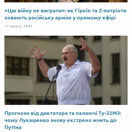
«Цю війну не виграти»: як Гіркін та Z-патріоти
ховають російську армію у прямому ефірі
17 червня,
13:41
Прогнози від диктатора та палаючі Ту-22М3:
чому Лукашенко знову екстрено мчить до
Путіна