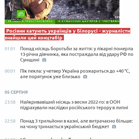
Росіяни катують українців у Білорусі - журналісти
знайшли цей концтабір
Понад місяць боротьби за життя: у лікарні померла
01:01
13-річна дівчинка, яка постраждала від удару РФ по
Сумщині
Пік пекла: у четвер Україна розжариться до +40 °C,
00:01
але порятунок уже близько
05 СЕРПНЯ
Найкривавіший місяць з весни 2022-го: в ООН
23:58
підрахували наслідки російського терору в липні
Понад 3 трильйони в казні, але витрачаємо більше:
22:58
на чому тримається український бюджет