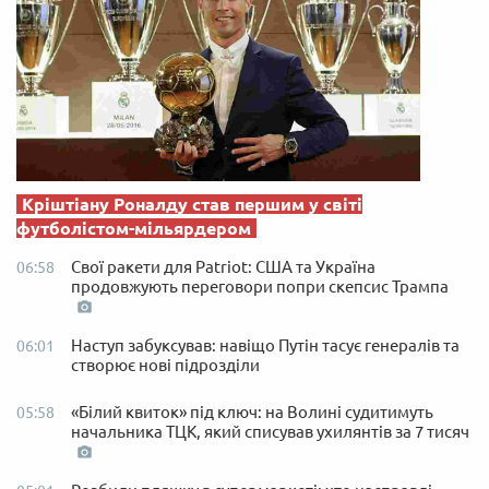
Кріштіану Роналду став першим у світі
футболістом-мільярдером
Свої ракети для Patriot: США та Україна
06:58
продовжують переговори попри скепсис Трампа
Наступ забуксував: навіщо Путін тасує генералів та
06:01
створює нові підрозділи
«Білий квиток» під ключ: на Волині судитимуть
05:58
начальника ТЦК, який списував ухилянтів за 7 тисяч