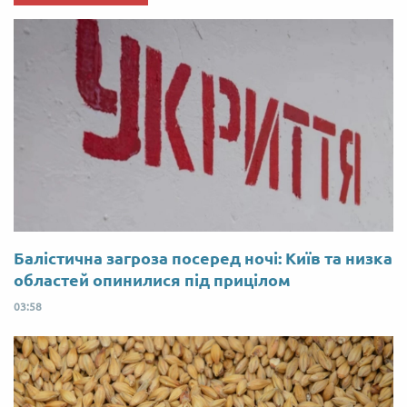
Балістична загроза посеред ночі: Київ та низка
областей опинилися під прицілом
03:58