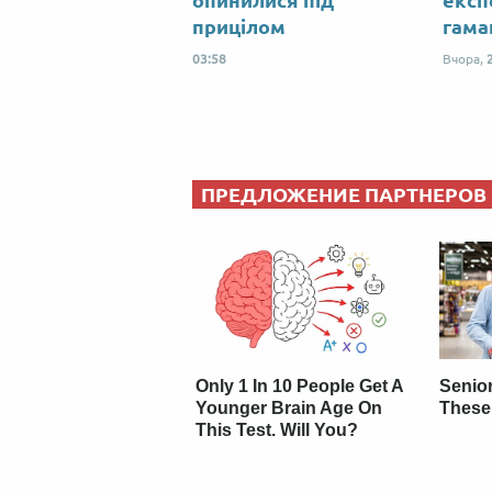
опинилися під
експ
прицілом
гама
03:58
Вчора,
ПРЕДЛОЖЕНИЕ ПАРТНЕРОВ
Only 1 In 10 People Get A
Senio
Younger Brain Age On
These
This Test. Will You?