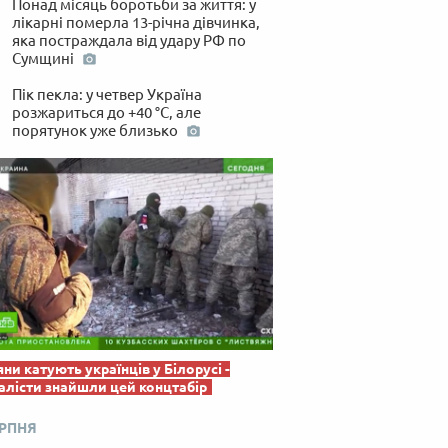
Понад місяць боротьби за життя: у
 по-українськи
лікарні померла 13-річна дівчинка,
яка постраждала від удару РФ по
Сумщині
Пік пекла: у четвер Україна
розжариться до +40 °C, але
порятунок уже близько
яни катують українців у Білорусі -
лісти знайшли цей концтабір
ЕРПНЯ