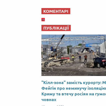
КОМЕНТАРІ
ПУБЛІКАЦІЇ
"Кілл-зона" замість курорту: 
Фейгін про неминучу ізоляці
Криму та втечу росіян на гум
човнах