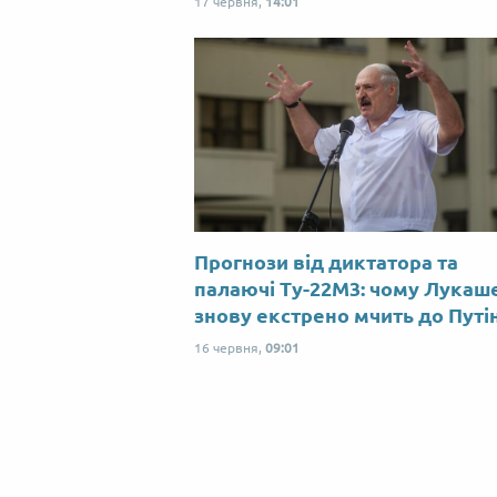
17 червня,
14:01
Прогнози від диктатора та
палаючі Ту-22М3: чому Лукаш
знову екстрено мчить до Путі
16 червня,
09:01