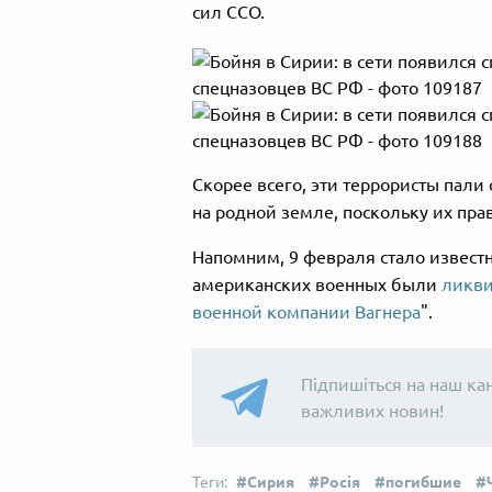
сил ССО.
Скорее всего, эти террористы пали
на родной земле, поскольку их прав
Напомним, 9 февраля стало известн
американских военных были
ликви
военной компании Вагнера
".
Підпишіться на наш ка
важливих новин!
Сирия
Росія
погибшие