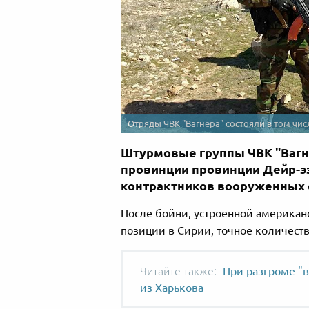
Отряды ЧВК "Вагнера" состояли в том чис
Штурмовые группы ЧВК "Вагне
провинции провинции Дейр-эз
контрактников вооруженных с
После бойни, устроенной американ
позиции в Сирии, точное количеств
При разгроме "
из Харькова