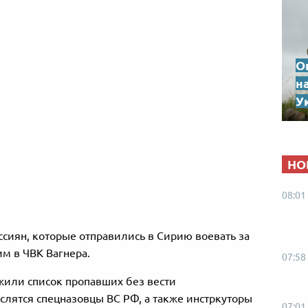
О
н
Ук
НО
08:01
оссиян, которые отправились в Сирию воевать за
м в ЧВК Вагнера.
07:58
ожили список пропавших без вести
слятся спецназовцы ВС РФ, а также инстркуторы
07:01