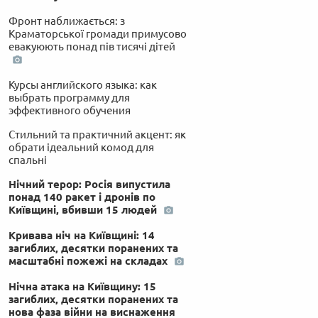
Фронт наближається: з
Краматорської громади примусово
евакуюють понад пів тисячі дітей
Курсы английского языка: как
выбрать программу для
эффективного обучения
Стильний та практичний акцент: як
обрати ідеальний комод для
спальні
Нічний терор: Росія випустила
понад 140 ракет і дронів по
Київщині, вбивши 15 людей
Кривава ніч на Київщині: 14
загиблих, десятки поранених та
масштабні пожежі на складах
Нічна атака на Київщину: 15
загиблих, десятки поранених та
нова фаза війни на виснаження