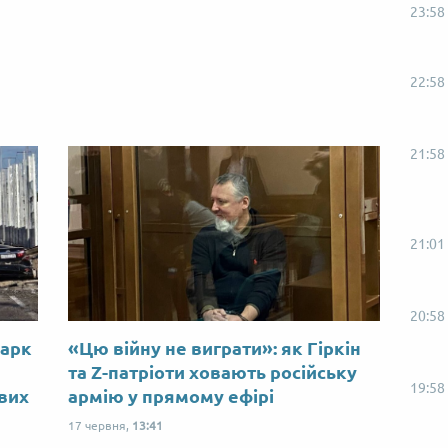
23:58
22:58
21:58
21:01
20:58
Марк
«Цю війну не виграти»: як Гіркін
ю
та Z-патріоти ховають російську
19:58
ових
армію у прямому ефірі
17 червня,
13:41