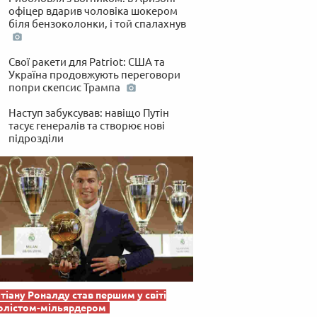
офіцер вдарив чоловіка шокером
біля бензоколонки, і той спалахнув
Свої ракети для Patriot: США та
Україна продовжують переговори
попри скепсис Трампа
Наступ забуксував: навіщо Путін
тасує генералів та створює нові
підрозділи
тіану Роналду став першим у світі
олістом-мільярдером