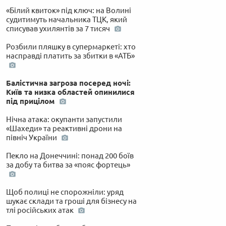
«Білий квиток» під ключ: на Волині
судитимуть начальника ТЦК, який
списував ухилянтів за 7 тисяч
Розбили пляшку в супермаркеті: хто
насправді платить за збитки в «АТБ»
Балістична загроза посеред ночі:
Київ та низка областей опинилися
під прицілом
Нічна атака: окупанти запустили
«Шахеди» та реактивні дрони на
північ України
Пекло на Донеччині: понад 200 боїв
за добу та битва за «пояс фортець»
Щоб полиці не спорожніли: уряд
шукає склади та гроші для бізнесу на
тлі російських атак