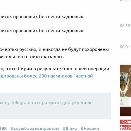
06:58
06:01
 смертью русских, и никогда не будут похоронены
ительство от них отказалось.
о, что в Сирии в результате блестящей операции
дированы более 200 наемников "частной
нал у Telegram та отримуйте добірку лише
Кріш
футб
ЧВК
служба за контрактом
Війна
Новини