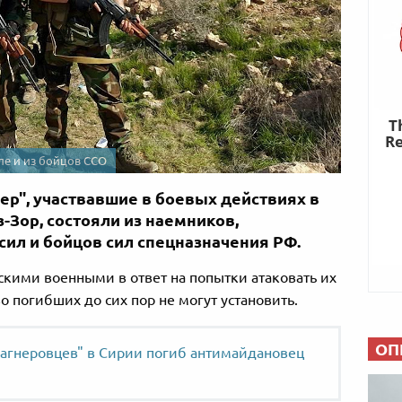
ле и из бойцов ССО
р", участвавшие в боевых действиях в
-Зор, состояли из наемников,
ил и бойцов сил спецназначения РФ.
скими военными в ответ на попытки атаковать их
о погибших до сих пор не могут установить.
ОП
вагнеровцев" в Сирии погиб антимайдановец