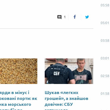
05:58
1
05:01
03:58
03:01
02:58
ярди в мінус і
Шукав «легких
01:58
оковані порти: як
грошей», а знайшов
нка морського
довічне: СБУ