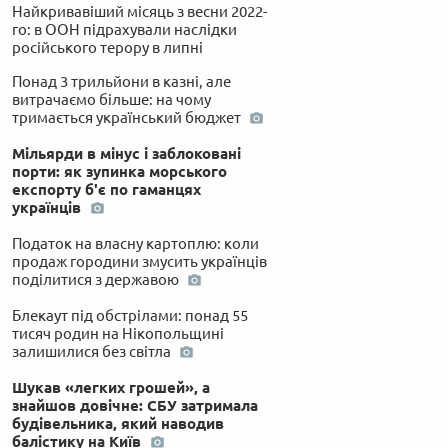
Найкривавіший місяць з весни 2022-
го: в ООН підрахували наслідки
російського терору в липні
Понад 3 трильйони в казні, але
витрачаємо більше: на чому
тримається український бюджет
Мільярди в мінус і заблоковані
порти: як зупинка морського
експорту б'є по гаманцях
українців
Податок на власну картоплю: коли
продаж городини змусить українців
поділитися з державою
Блекаут під обстрілами: понад 55
тисяч родин на Нікопольщині
залишилися без світла
Шукав «легких грошей», а
знайшов довічне: СБУ затримала
будівельника, який наводив
балістику на Київ