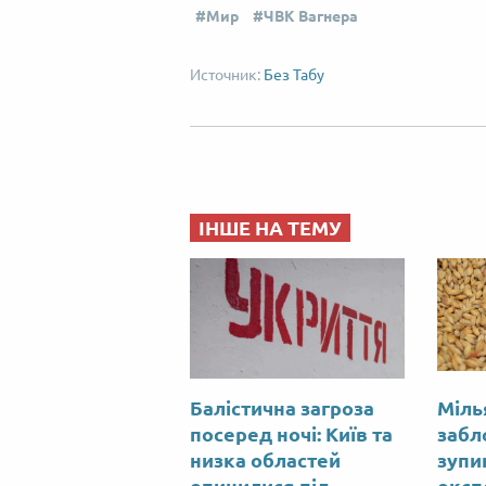
Мир
ЧВК Вагнера
Без Табу
ІНШЕ НА ТЕМУ
Балістична загроза
Міль
посеред ночі: Київ та
забл
низка областей
зупи