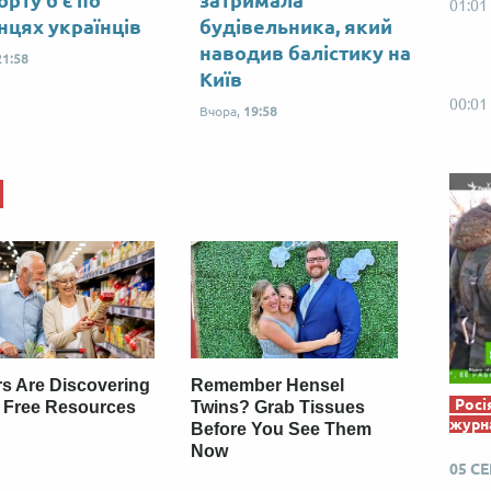
орту б'є по
затримала
01:01
Від пацанки до панянки
Топ-модель
нцях українців
будівельника, який
наводив балістику на
21:58
Київ
00:01
Вчора,
19:58
rs Are Discovering
Remember Hensel
Росі
 Free Resources
Twins? Grab Tissues
журна
Before You See Them
Now
05 С