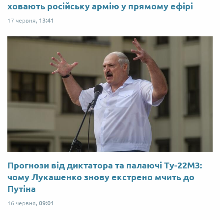
ховають російську армію у прямому ефірі
17 червня,
13:41
Прогнози від диктатора та палаючі Ту-22М3:
чому Лукашенко знову екстрено мчить до
Путіна
16 червня,
09:01