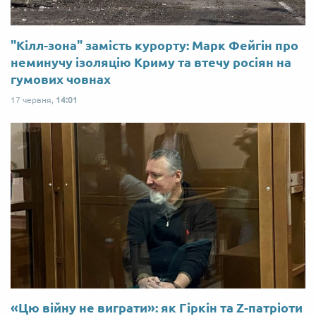
"Кілл-зона" замість курорту: Марк Фейгін про
неминучу ізоляцію Криму та втечу росіян на
гумових човнах
17 червня,
14:01
«Цю війну не виграти»: як Гіркін та Z-патріоти