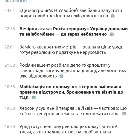
06 СЕРПНЯ
«Де мої гроші?»: НБУ зобов'язав банки запустити
23:01
покроковий трекінг платежів для клієнтів
Вечірня атака: Росія тероризує Україну дронами
22:58
та авіабомбами — де зараз небезпечно
Замість квадратних метрів — реальна ціна: уряд
22:01
готує революцію податку на нерухомість
Росіяни вщент розбили депо «Укрпошти» у
21:58
Павлограді: загинули дві працівниці, але логістику
вже відновлюють
Мобілізація по-новому: як з серпня змінилися
20:58
правила відстрочки, бронювання та візитів до
ТЦК
Херсон у суцільній темряві, а Львів — частково: що
19:58
коїться з енергосистемою та коли чекати світла
Уряд готує пенсійну революцію: кому світить 6
16:58
тисяч, а кого залишать без базової виплати