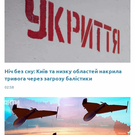
Ніч без сну: Київ та низку областей накрила
тривога через загрозу балістики
02:58