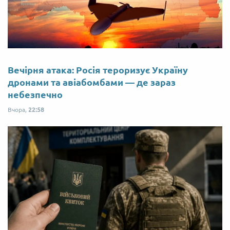
Вечірня атака: Росія тероризує Україну
дронами та авіабомбами — де зараз
небезпечно
Вчора,
22:58