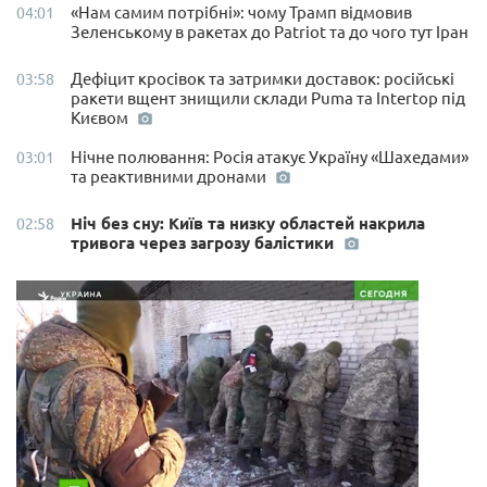
«Нам самим потрібні»: чому Трамп відмовив
04:01
Зеленському в ракетах до Patriot та до чого тут Іран
Дефіцит кросівок та затримки доставок: російські
03:58
ракети вщент знищили склади Puma та Intertop під
Києвом
Нічне полювання: Росія атакує Україну «Шахедами»
03:01
та реактивними дронами
Ніч без сну: Київ та низку областей накрила
02:58
тривога через загрозу балістики