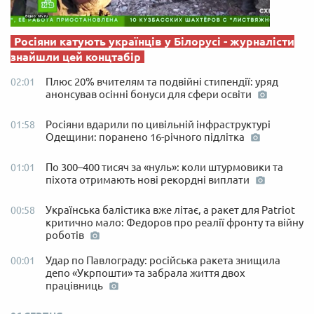
Росіяни катують українців у Білорусі - журналісти
знайшли цей концтабір
Плюс 20% вчителям та подвійні стипендії: уряд
02:01
анонсував осінні бонуси для сфери освіти
Росіяни вдарили по цивільній інфраструктурі
01:58
Одещини: поранено 16-річного підлітка
По 300–400 тисяч за «нуль»: коли штурмовики та
01:01
піхота отримають нові рекордні виплати
Українська балістика вже літає, а ракет для Patriot
00:58
критично мало: Федоров про реалії фронту та війну
роботів
Удар по Павлограду: російська ракета знищила
00:01
депо «Укрпошти» та забрала життя двох
працівниць