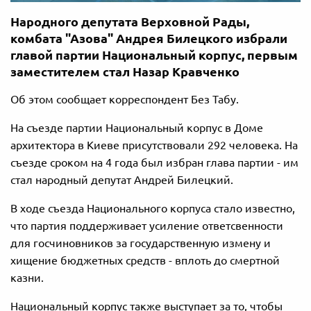
Народного депутата Верховной Рады,
комбата "Азова" Андрея Билецкого избрали
главой партии Национальный корпус, первым
заместителем стал Назар Кравченко
Об этом сообщает корреспондент Без Табу.
На съезде партии Национальный корпус в Доме
архитектора в Киеве присутствовали 292 человека. На
съезде сроком на 4 года был избран глава партии - им
стал народный депутат Андрей Билецкий.
В ходе съезда Национального корпуса стало известно,
что партия поддерживает усиление ответсвенности
для госчиновников за государственную измену и
хищение бюджетных средств - вплоть до смертной
казни.
Национальный корпус также выступает за то, чтобы