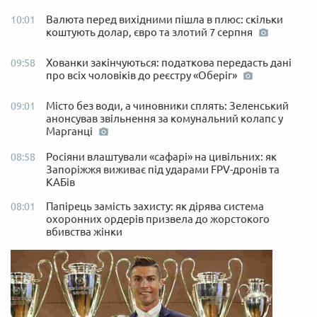
Валюта перед вихідними пішла в плюс: скільки
10:01
коштують долар, євро та злотий 7 серпня
Хованки закінчуються: податкова передасть дані
09:58
про всіх чоловіків до реєстру «Оберіг»
Місто без води, а чиновники сплять: Зеленський
09:01
анонсував звільнення за комунальний колапс у
Марганці
Росіяни влаштували «сафарі» на цивільних: як
08:58
Запоріжжя виживає під ударами FPV-дронів та
КАБів
Папірець замість захисту: як дірява система
08:01
охоронних ордерів призвела до жорстокого
вбивства жінки