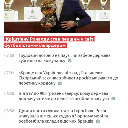
Кріштіану Роналду став першим у світі
футболістом-мільярдером
Трудовий договір на паузі: чи забере держава
07:58
субсидію на комуналку
«Краще над Україною, ніж над Польщею»:
07:01
Сікорський закликав збивати російські ракети до
перетину кордону
Від 597 до 908 гривень зверху: кому держава
06:58
доплачуватиме до пенсії за особливі заслуги
Дрони проти суховантажів і кросівок: Росія
05:58
атакувала німецьке судно в Чорному морі та
розбомбила склади відомих брендів