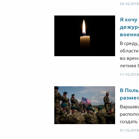
26.10.2018
Я хочу
дежурс
военн
В среду
области
во врем
летняя 
11.10.2018
В Поль
разме
Варшава
располо
создать
01.10.2018