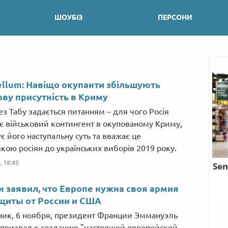
ШОУБІЗ
ПЕРСОНИ
ellum: Навіщо окупанти збільшують
ову присутність в Криму
ез Табу задається питанням – для чого Росія
є військовий контингент в окупованому Криму,
є його наступальну суть та вважає це
вкою росіян до українських виборів 2019 року.
,
16:45
 заявил, что Европе нужна своя армия
щиты от России и США
ник, 6 ноября, президент Франции Эммануэль
призвал к созданию "настоящей европейской