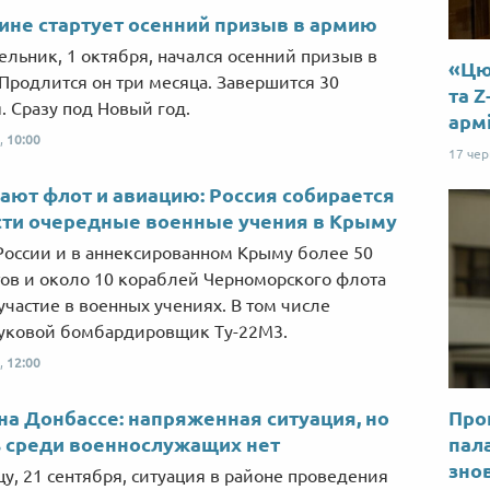
ине стартует осенний призыв в армию
ельник, 1 октября, начался осенний призыв в
«Цю 
Продлится он три месяца. Завершится 30
та Z
. Сразу под Новый год.
арм
,
10:00
17 че
ают флот и авиацию: Россия собирается
ти очередные военные учения в Крыму
России и в аннексированном Крыму более 50
ов и около 10 кораблей Черноморского флота
участие в военных учениях. В том числе
уковой бомбардировщик Ту-22М3.
,
12:00
на Донбассе: напряженная ситуация, но
Прог
 среди военнослужащих нет
пал
знов
цу, 21 сентября, ситуация в районе проведения