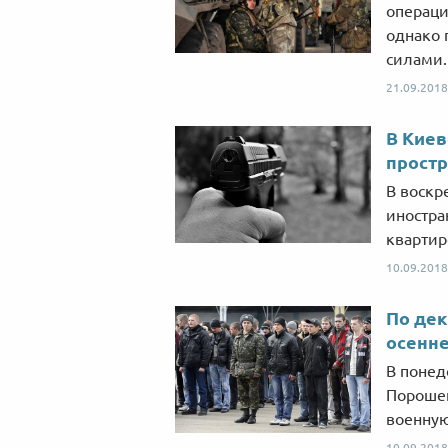
операци
однако
силами.
21.09.2018
В Киев
простр
В воскр
иностра
квартир
10.09.2018
По дек
осенне
В понед
Порошен
военную
10.09.2018