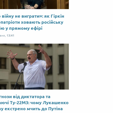
війну не виграти»: як Гіркін
-патріоти ховають російську
ію у прямому ефірі
рвня,
13:41
нози від диктатора та
аючі Ту-22М3: чому Лукашенко
у екстрено мчить до Путіна