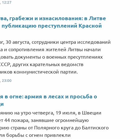
,
12:27
ва, грабежи и изнасилования: в Литве
 публикацию преступлений Красной
рг, 30 августа, сотрудники центра исследований
а и сопротивления жителей Литвы начали
овать документы о военных пресутплениях
СССР, других карательных ведомств
иков коммунистической партии.
,
23:00
 в огне: армия в лесах и просьба о
и
оянию на утро четверга, 19 июля, в Швеции
т 44 пожара, занявшие огромнейшую
рию страны от Полярного круга до Балтиского
ля борьбы с огнем привлекли