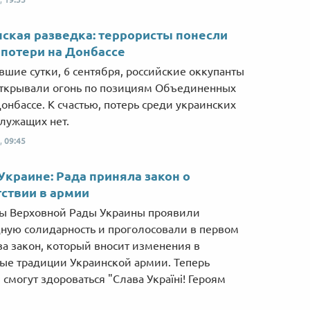
Від пацанки до панянки
Топ-модель
ская разведка: террористы понесли
потери на Донбассе
вшие сутки, 6 сентября, российские оккупанты
открывали огонь по позициям Объединенных
Донбассе. К счастью, потерь среди украинских
лужащих нет.
,
09:45
Украине: Рада приняла закон о
ствии в армии
ы Верховной Рады Украины проявили
ную солидарность и проголосовали в первом
за закон, который вносит изменения в
ые традиции Украинской армии. Теперь
 смогут здороваться "Слава Україні! Героям