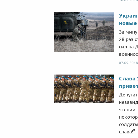
Украин
новые 
За мину
28 раз 
сил на 
военнос
07.09.2018
Слава 
привет
Депутат
незавид
чтении 
некотор
солдаты
слава!"