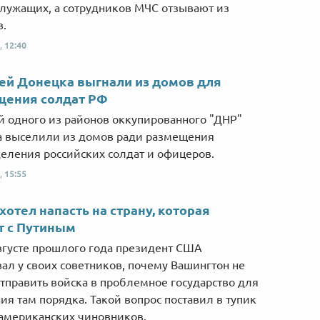
лужащих, а сотрудников МЧС отзывают из
в.
,
12:40
й Донецка выгнали из домов для
щения солдат РФ
 одного из районов оккупированного "ДНР"
 выселили из домов ради размещения
еления российских солдат и офицеров.
,
15:55
хотел напасть на страну, которая
т с Путиным
вгусте прошлого года президент США
ал у своих советников, почему Вашингтон не
тправить войска в проблемное государство для
ия там порядка. Такой вопрос поставил в тупик
американских чиновников.