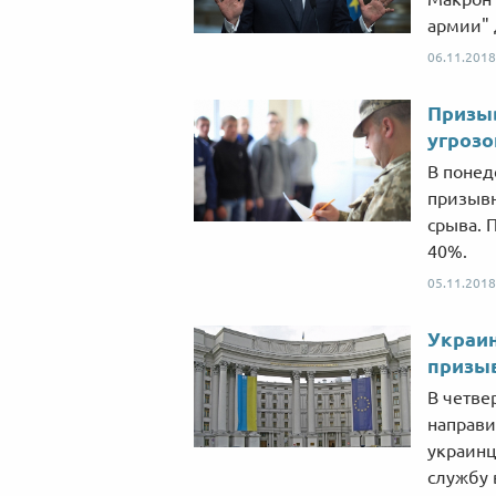
армии" 
06.11.2018
Призыв
угрозо
В понед
призывн
срыва. 
40%.
05.11.2018
Украин
призыв
В четве
направи
украинц
службу 