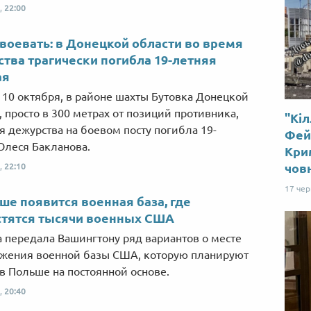
,
22:00
 воевать: в Донецкой области во время
тва трагически погибла 19-летняя
ая
, 10 октября, в районе шахты Бутовка Донецкой
, просто в 300 метрах от позиций противника,
"Кіл
я дежурства на боевом посту погибла 19-
Фей
Олеся Бакланова.
Крим
чов
,
22:10
17 че
ше появится военная база, где
стятся тысячи военных США
 передала Вашингтону ряд вариантов о месте
жения военной базы США, которую планируют
 в Польше на постоянной основе.
,
20:40