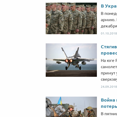
В Укра
В понед
армию. 
декабря
01.10.2018
Стягив
провес
На юге 
самолет
примут 
сверхзв
24.09.2018
Война 
потерь
В пятни