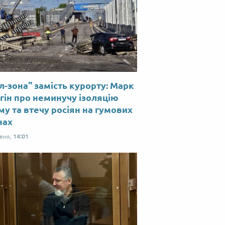
л-зона" замість курорту: Марк
гін про неминучу ізоляцію
у та втечу росіян на гумових
нах
рвня,
14:01