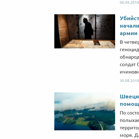
06.09.2018
Убийст
начали
армии
В четве
геноцид
обнарод
солдат 
ичиновн
30.08.2018
Швеция
помощ
По сост
полыхае
террито
моря. Д