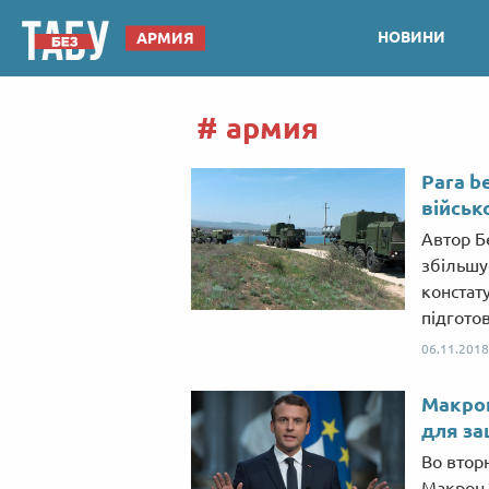
НОВИНИ
АРМИЯ
армия
Para b
військ
Автор Б
збільшу
констату
підгото
06.11.2018
Макрон
для за
Во втор
Макрон 