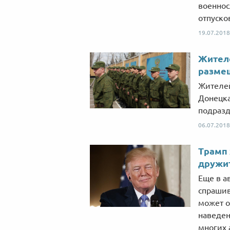
военнос
отпуско
19.07.2018
Жителе
разме
Жителей
Донецка
подразд
06.07.2018
Трамп 
дружи
Еще в а
спрашив
может о
наведен
многих 