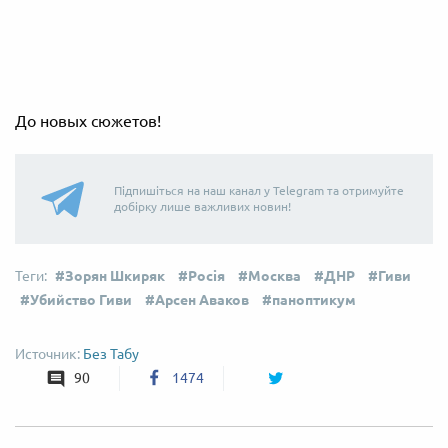
До новых сюжетов!
Підпишіться на наш канал у Telegram та отримуйте
добірку лише важливих новин!
Зорян Шкиряк
Росія
Москва
ДНР
Гиви
Убийство Гиви
Арсен Аваков
паноптикум
Без Табу
90
1474