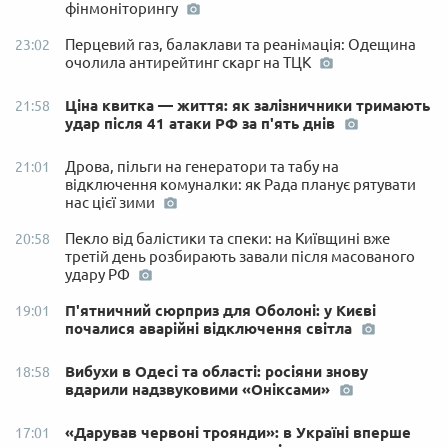
фінмоніторингу
Перцевий газ, балаклави та реанімація: Одещина
23:02
очолила антирейтинг скарг на ТЦК
Ціна квитка — життя: як залізничники тримають
21:58
удар після 41 атаки РФ за п'ять днів
Дрова, пільги на генератори та табу на
21:01
відключення комуналки: як Рада планує рятувати
нас цієї зими
Пекло від балістики та спеки: на Київщині вже
20:58
третій день розбирають завали після масованого
удару РФ
П'ятничний сюрприз для Оболоні: у Києві
19:01
почалися аварійні відключення світла
Вибухи в Одесі та області: росіяни знову
18:58
вдарили надзвуковими «Оніксами»
«Дарував червоні троянди»: в Україні вперше
17:01