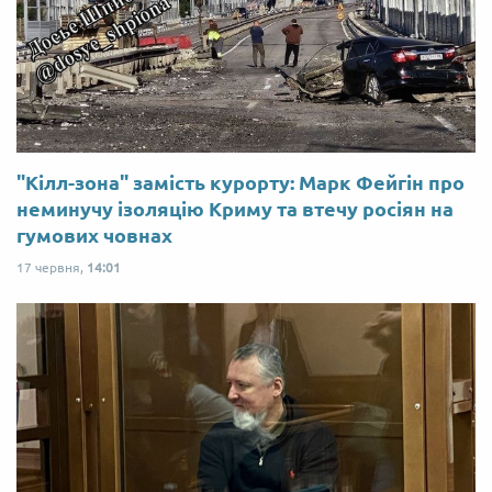
"Кілл-зона" замість курорту: Марк Фейгін про
неминучу ізоляцію Криму та втечу росіян на
гумових човнах
17 червня,
14:01