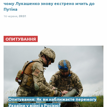
чому Лукашенко знову екстрено мчить до
Путіна
16 червня,
09:01
ОПИТУВАННЯ
Опитування: Як ви наближаєте перемогу
України у війні з Росією?