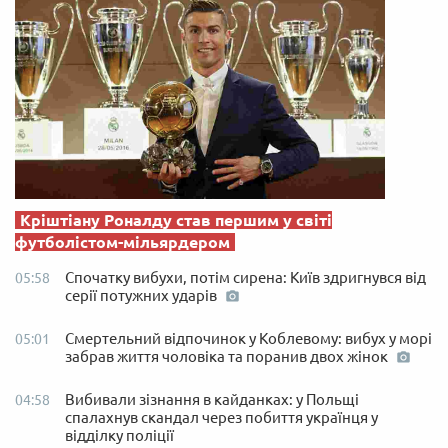
Кріштіану Роналду став першим у світі
футболістом-мільярдером
Спочатку вибухи, потім сирена: Київ здригнувся від
05:58
серії потужних ударів
Смертельний відпочинок у Коблевому: вибух у морі
05:01
забрав життя чоловіка та поранив двох жінок
Вибивали зізнання в кайданках: у Польщі
04:58
спалахнув скандал через побиття українця у
відділку поліції