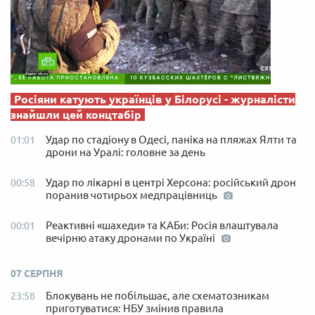
Росіяни катують українців у Білорусі - журналісти
знайшли цей концтабір
Удар по стадіону в Одесі, паніка на пляжах Ялти та
01:01
дрони на Уралі: головне за день
Удар по лікарні в центрі Херсона: російський дрон
00:58
поранив чотирьох медпрацівниць
Реактивні «шахеди» та КАБи: Росія влаштувала
00:01
вечірню атаку дронами по Україні
07 СЕРПНЯ
Блокувань не побільшає, але схематозникам
23:58
приготуватися: НБУ змінив правила