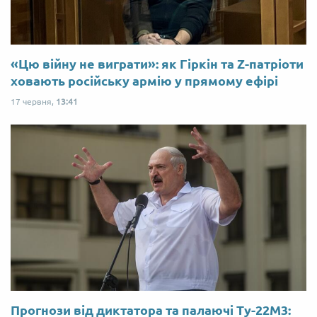
«Цю війну не виграти»: як Гіркін та Z-патріоти
ховають російську армію у прямому ефірі
17 червня,
13:41
Прогнози від диктатора та палаючі Ту-22М3: