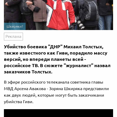
Шкиряки?
Реклама
Убийство боевика "ДНР" Михаил Толстых,
также известного как Гиви, порадило массу
версий, но впереди планеты всей -
российское ТВ. В сюжете "журналист" назвал
заказчиков Толстых.
В эфире российского телеканала советника главы
МВД Арсена Авакова - Зоряна Шкиряка представили
как двух людей, которые могут быть заказчиками
убийства Гиви.