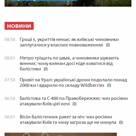
НОВИНИ
Гроші є, укриттів немає: як київські чиновники
08:58
заплуталися у власних повноваженнях
Метро тріщить по швах, а чиновники шукають
08:01
винних: чому киянам досі ніде ховатися від
балістики
Привіт на Урал: українські дрони подолали понад
07:58
2000 км і вдарили по складу Wildberries
Балістика та С-400 по Правобережжю: чим росіяни
06:58
атакували Київ цієї ночі
Вісім балістичних ракет за ніч: чим росіяни
06:01
атакували Київ та чому загроза ще не минула