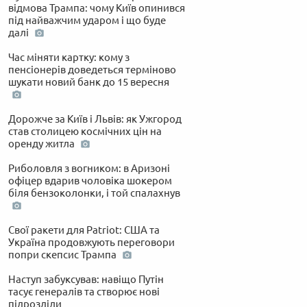
відмова Трампа: чому Київ опинився
під найважчим ударом і що буде
далі
Час міняти картку: кому з
пенсіонерів доведеться терміново
шукати новий банк до 15 вересня
Дорожче за Київ і Львів: як Ужгород
став столицею космічних цін на
оренду житла
Риболовля з вогником: в Аризоні
офіцер вдарив чоловіка шокером
біля бензоколонки, і той спалахнув
Свої ракети для Patriot: США та
Україна продовжують переговори
попри скепсис Трампа
Наступ забуксував: навіщо Путін
тасує генералів та створює нові
підрозділи