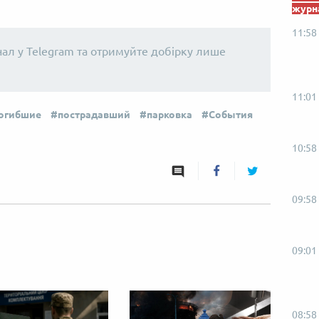
журна
11:58
нал у Telegram та отримуйте добірку лише
11:01
огибшие
пострадавший
парковка
События
10:58
09:58
09:01
08:58