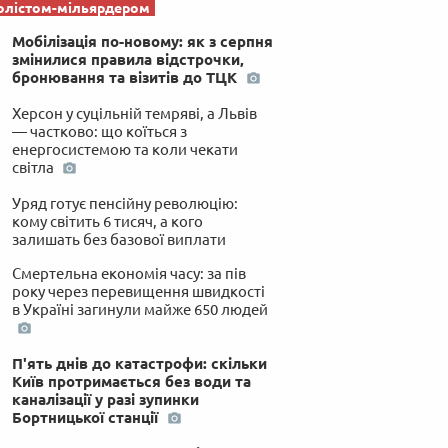
олістом-мільярдером
Мобілізація по-новому: як з серпня
змінилися правила відстрочки,
бронювання та візитів до ТЦК
Херсон у суцільній темряві, а Львів
— частково: що коїться з
енергосистемою та коли чекати
світла
Уряд готує пенсійну революцію:
кому світить 6 тисяч, а кого
залишать без базової виплати
Смертельна економія часу: за пів
року через перевищення швидкості
в Україні загинули майже 650 людей
П'ять днів до катастрофи: скільки
Київ протримається без води та
каналізації у разі зупинки
Бортницької станції