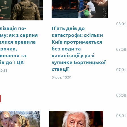
08:01
лізація по-
П'ять днів до
му: як з серпня
катастрофи: скільки
илися правила
Київ протримається
трочки,
без води та
07:58
ювання та
каналізації у разі
тів до ТЦК
зупинки Бортницької
станції
07:01
20:58
Вчора,
15:01
06:58
06:01