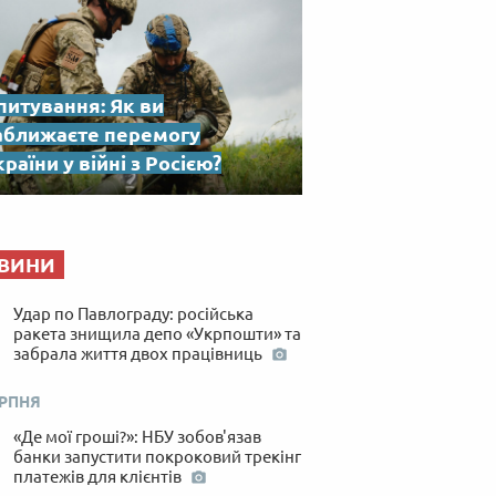
питування: Як ви
аближаєте перемогу
раїни у війні з Росією?
ВИНИ
Удар по Павлограду: російська
ракета знищила депо «Укрпошти» та
забрала життя двох працівниць
ЕРПНЯ
«Де мої гроші?»: НБУ зобов'язав
банки запустити покроковий трекінг
платежів для клієнтів