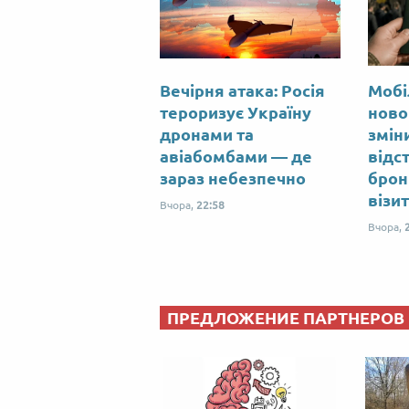
Вечірня атака: Росія
Мобі
тероризує Україну
ново
дронами та
змін
авіабомбами — де
відс
зараз небезпечно
брон
візи
Вчора,
22:58
Вчора,
ПРЕДЛОЖЕНИЕ ПАРТНЕРОВ