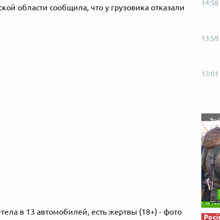
14:58
Від пацанки до панянки
Топ-модель
кой области сообщила, что у грузовика отказали
13:58
13:01
Росі