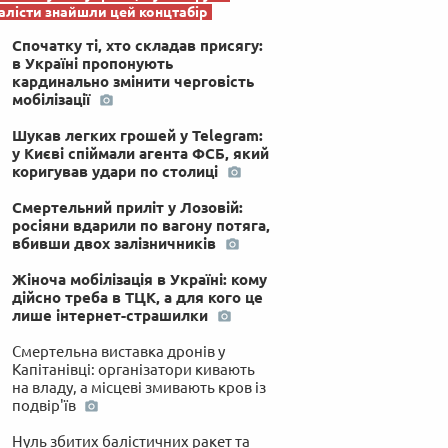
лісти знайшли цей концтабір
Спочатку ті, хто складав присягу:
в Україні пропонують
кардинально змінити черговість
мобілізації
Шукав легких грошей у Telegram:
у Києві спіймали агента ФСБ, який
коригував удари по столиці
Смертельний приліт у Лозовій:
росіяни вдарили по вагону потяга,
вбивши двох залізничників
Жіноча мобілізація в Україні: кому
дійсно треба в ТЦК, а для кого це
лише інтернет-страшилки
Смертельна виставка дронів у
Капітанівці: організатори кивають
на владу, а місцеві змивають кров із
подвір'їв
Нуль збитих балістичних ракет та