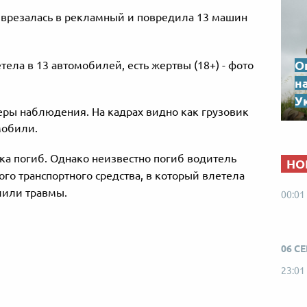
а врезалась в рекламный и повредила 13 машин
О
н
Ук
ры наблюдения. На кадрах видно как грузовик
мобили.
ка погиб. Однако неизвестно погиб водитель
НО
го транспортного средства, в который влетела
чили травмы.
00:01
06 С
23:01