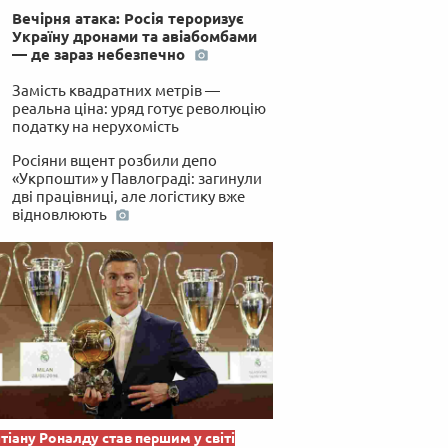
Вечірня атака: Росія тероризує
Україну дронами та авіабомбами
— де зараз небезпечно
Замість квадратних метрів —
реальна ціна: уряд готує революцію
податку на нерухомість
Росіяни вщент розбили депо
«Укрпошти» у Павлограді: загинули
дві працівниці, але логістику вже
відновлюють
тіану Роналду став першим у світі