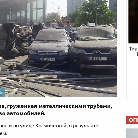
й
ура, груженная металлическими трубами,
во автомобилей.
ОП
рости по улице Космической, в результате
ем.