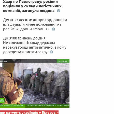
Удар по Павлограду: росіяни
 по-українськи
поцілили у склади логістичних
компаній, загинула людина
Десять з десяти: як прикордонники
влаштували нічне полювання на
російські дрони «Молнія»
До 3100 гривень до Дня
Незалежності: кому держава
нарахує гроші автоматично, а кому
доведеться писати заяву
яни катують українців у Білорусі -