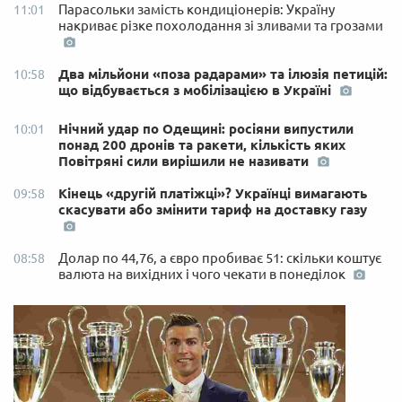
Парасольки замість кондиціонерів: Україну
11:01
накриває різке похолодання зі зливами та грозами
Два мільйони «поза радарами» та ілюзія петицій:
10:58
що відбувається з мобілізацією в Україні
Нічний удар по Одещині: росіяни випустили
10:01
понад 200 дронів та ракети, кількість яких
Повітряні сили вирішили не називати
Кінець «другій платіжці»? Українці вимагають
09:58
скасувати або змінити тариф на доставку газу
Долар по 44,76, а євро пробиває 51: скільки коштує
08:58
валюта на вихідних і чого чекати в понеділок