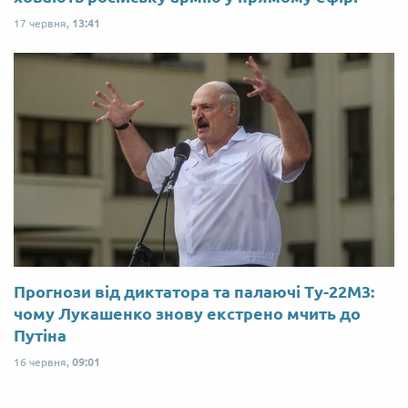
17 червня,
13:41
Прогнози від диктатора та палаючі Ту-22М3:
чому Лукашенко знову екстрено мчить до
Путіна
16 червня,
09:01