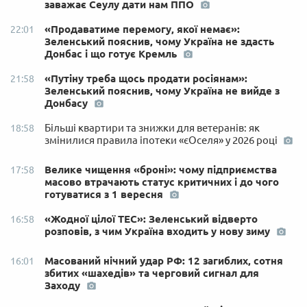
заважає Сеулу дати нам ППО
«Продаватиме перемогу, якої немає»:
22:01
Зеленський пояснив, чому Україна не здасть
Донбас і що готує Кремль
«Путіну треба щось продати росіянам»:
21:58
Зеленський пояснив, чому Україна не вийде з
Донбасу
Більші квартири та знижки для ветеранів: як
18:58
змінилися правила іпотеки «єОселя» у 2026 році
Велике чищення «броні»: чому підприємства
17:58
масово втрачають статус критичних і до чого
готуватися з 1 вересня
«Жодної цілої ТЕС»: Зеленський відверто
16:58
розповів, з чим Україна входить у нову зиму
Масований нічний удар РФ: 12 загиблих, сотня
16:01
збитих «шахедів» та черговий сигнал для
Заходу