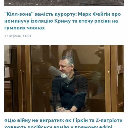
"Кілл-зона" замість курорту: Марк Фейгін про
неминучу ізоляцію Криму та втечу росіян на
гумових човнах
17 червня,
14:01
«Цю війну не виграти»: як Гіркін та Z-патріоти
ховають російську армію у прямому ефірі