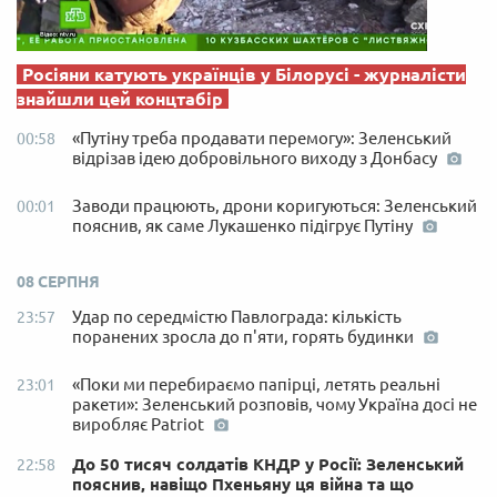
Росіяни катують українців у Білорусі - журналісти
знайшли цей концтабір
«Путіну треба продавати перемогу»: Зеленський
00:58
відрізав ідею добровільного виходу з Донбасу
Заводи працюють, дрони коригуються: Зеленський
00:01
пояснив, як саме Лукашенко підігрує Путіну
08 СЕРПНЯ
Удар по середмістю Павлограда: кількість
23:57
поранених зросла до п'яти, горять будинки
«Поки ми перебираємо папірці, летять реальні
23:01
ракети»: Зеленський розповів, чому Україна досі не
виробляє Patriot
До 50 тисяч солдатів КНДР у Росії: Зеленський
22:58
пояснив, навіщо Пхеньяну ця війна та що