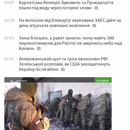
Карпатська Венеція: Буковель та Прикарпаття
03:01
пішли під воду через потужні зливи
На волосині від блекауту: окупована ЗАЕС двічі за
02:58
день втрачала зовнішнє живлення
Зима близько, а ракет замало: чому навіть 300
02:01
перехоплювачів для Patriot не закриють небо над
Києвом
Американський щит та тріск економіки РФ:
01:01
Зеленський розповів, як США захищатимуть
Україну після війни