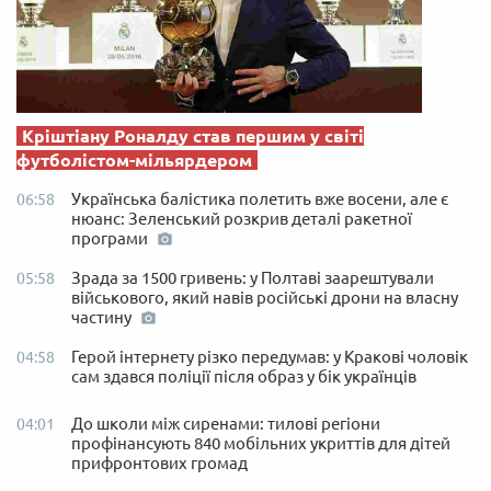
Кріштіану Роналду став першим у світі
футболістом-мільярдером
Українська балістика полетить вже восени, але є
06:58
нюанс: Зеленський розкрив деталі ракетної
програми
Зрада за 1500 гривень: у Полтаві заарештували
05:58
військового, який навів російські дрони на власну
частину
Герой інтернету різко передумав: у Кракові чоловік
04:58
сам здався поліції після образ у бік українців
До школи між сиренами: тилові регіони
04:01
профінансують 840 мобільних укриттів для дітей
прифронтових громад