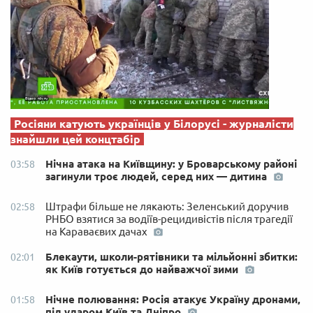
Росіяни катують українців у Білорусі - журналісти
знайшли цей концтабір
Нічна атака на Київщину: у Броварському районі
03:58
загинули троє людей, серед них — дитина
Штрафи більше не лякають: Зеленський доручив
02:58
РНБО взятися за водіїв-рецидивістів після трагедії
на Караваєвих дачах
Блекаути, школи-рятівники та мільйонні збитки:
02:01
як Київ готується до найважчої зими
Нічне полювання: Росія атакує Україну дронами,
01:58
під ударом Київ та Дніпро