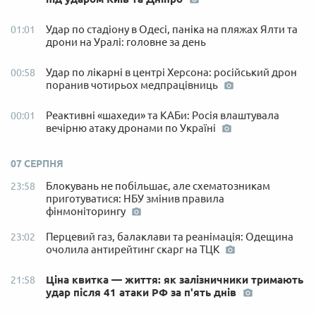
Удар по стадіону в Одесі, паніка на пляжах Ялти та
01:01
дрони на Уралі: головне за день
Удар по лікарні в центрі Херсона: російський дрон
00:58
поранив чотирьох медпрацівниць
Реактивні «шахеди» та КАБи: Росія влаштувала
00:01
вечірню атаку дронами по Україні
07 СЕРПНЯ
Блокувань не побільшає, але схематозникам
23:58
приготуватися: НБУ змінив правила
фінмоніторингу
Перцевий газ, балаклави та реанімація: Одещина
23:02
очолила антирейтинг скарг на ТЦК
Ціна квитка — життя: як залізничники тримають
21:58
удар після 41 атаки РФ за п'ять днів