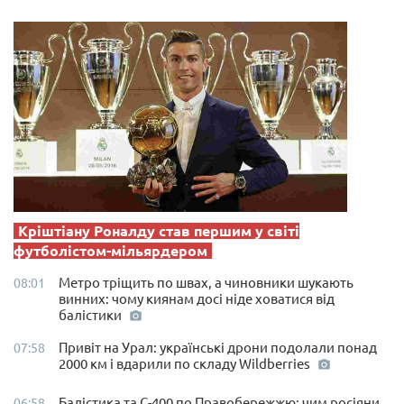
Кріштіану Роналду став першим у світі
футболістом-мільярдером
Метро тріщить по швах, а чиновники шукають
08:01
винних: чому киянам досі ніде ховатися від
балістики
Привіт на Урал: українські дрони подолали понад
07:58
2000 км і вдарили по складу Wildberries
Балістика та С-400 по Правобережжю: чим росіяни
06:58