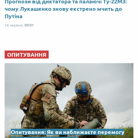
Прогнози від диктатора та палаючі Ту-22М3:
чому Лукашенко знову екстрено мчить до
Путіна
16 червня,
09:01
ОПИТУВАННЯ
Опитування: Як ви наближаєте перемогу