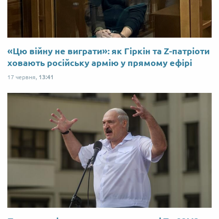
«Цю війну не виграти»: як Гіркін та Z-патріоти
ховають російську армію у прямому ефірі
17 червня,
13:41