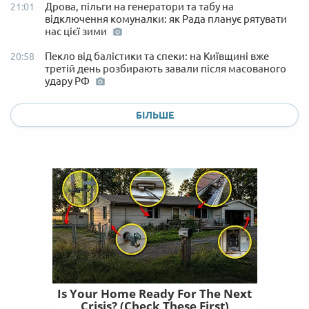
Дрова, пільги на генератори та табу на
21:01
відключення комуналки: як Рада планує рятувати
нас цієї зими
Пекло від балістики та спеки: на Київщині вже
20:58
третій день розбирають завали після масованого
удару РФ
БІЛЬШЕ
Is Your Home Ready For The Next
Crisis? (Check These First)