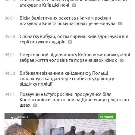
атакували Київ цієї ночі
Вісім балістичних ракет за ніч: чим росіяни
06:01
атакували Київ та чому загроза ще не минула
Спочатку вибухи, потім сирена: Київ здригнувся від
05:58
серії потужних ударів
Смертельний відпочинок у Коблевому: вибух у морі
05:01
забрав життя чоловіка та поранив двох жінок
Вибивали зізнання в кайданках: у Польщі
04:58
спалахнув скандал через побиття українця у
відділку поліції
Повзучий наступ: росіяни просунулися біля
04:01
Костянтинівки, але плани на Донеччину тріщать по
швах