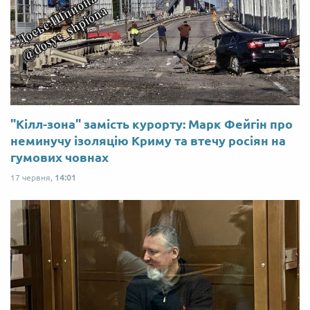
"Кілл-зона" замість курорту: Марк Фейгін про
неминучу ізоляцію Криму та втечу росіян на
гумових човнах
17 червня,
14:01