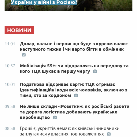
України у війні з Росією?
НОВИНИ
Долар, пальне і нерви: що буде з курсом валют
11:01
наступного тижня і чи варто бігти в обмінник
Мобілізація 55+: чи відправлять на передову та
10:57
кого ТЦК шукає в першу чергу
Податкова відкриває карти: ТЦК отримає
10:01
ідентифікаційні коди всіх чоловіків, включно з
тими, хто за кордоном
Не лише склади «Розетки»: як російські ракети
09:58
та дорога логістика добивають українське
виробництво
Гроші є, укриттів немає: як київські чиновники
08:58
заплуталися у власних повноваженнях