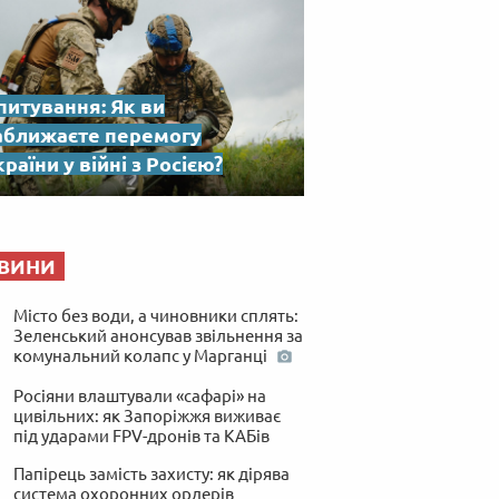
питування: Як ви
аближаєте перемогу
раїни у війні з Росією?
ВИНИ
Місто без води, а чиновники сплять:
Зеленський анонсував звільнення за
комунальний колапс у Марганці
Росіяни влаштували «сафарі» на
цивільних: як Запоріжжя виживає
під ударами FPV-дронів та КАБів
Папірець замість захисту: як дірява
система охоронних ордерів