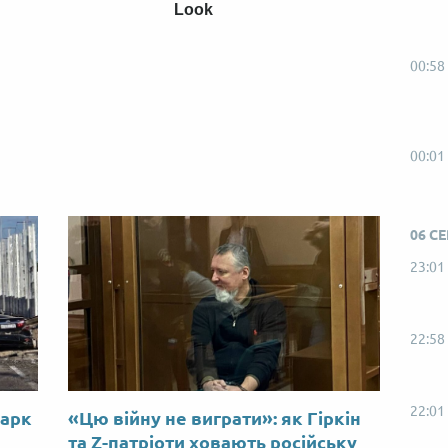
Look
00:58
00:01
06 С
23:01
22:58
22:01
Марк
«Цю війну не виграти»: як Гіркін
ю
та Z-патріоти ховають російську