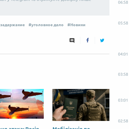
06:58
05:58
задержание
уголовное дело
Новини
04:01
03:58
03:01
02:58
ня атака: Росія
Мобілізація по-