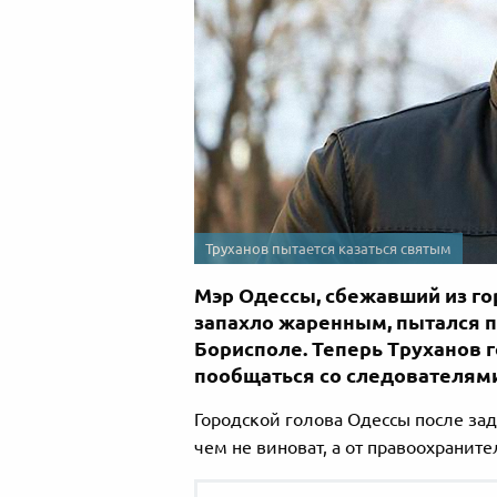
Труханов пытается казаться святым
Мэр Одессы, сбежавший из гор
запахло жаренным, пытался п
Борисполе. Теперь Труханов г
пообщаться со следователями
Городской голова Одессы после зад
чем не виноват, а от правоохраните