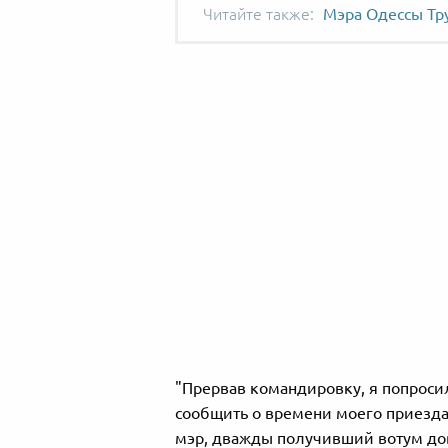
Мэра Одессы Тр
"Прервав командировку, я попросил
сообщить о времени моего приезда
мэр, дважды получивший вотум дов