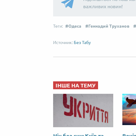
важливих новин!
Одеса
Геннадий Труханов
Без Табу
ІНШЕ НА ТЕМУ
Ніч без сну: Київ та
Вечір