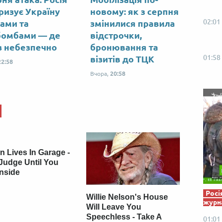
Від пацанки до панянки
Топ-модель
ризує Україну
новому: як з серпня
02:01
ами та
змінилися правила
бомбами — де
відстрочки,
з небезпечно
бронювання та
01:58
візитів до ТЦК
22:58
Вчора,
20:58
 Lives In Garage -
Judge Until You
Inside
Росі
Willie Nelson's House
журна
Will Leave You
Speechless - Take A
01:01