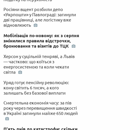
Росіяни вщент розбили депо
«Укрпошти» у Павлограді: загинули
дві працівниці, але логістику вже
відновлюють
Мобілізація по-новому: як з серпня
змінилися правила відстрочки,
бронювання та візитів до ТЦК
Херсон у суцільній темряві, а Львів
— частково: що коїться з
енергосистемою та коли чекати
світла
Уряд готує пенсійну революцію:
кому світить 6 тисяч, а кого
залишать без базової виплати
Смертельна економія часу: за пів
року через перевищення швидкості
в Україні загинули майже 650 людей
П'ять днів до катастрофи: скільки