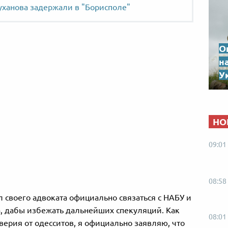
уханова задержали в "Борисполе"
О
н
Ук
НО
09:01
08:58
 своего адвоката официально связаться с НАБУ и
, дабы избежать дальнейших спекуляций. Как
08:01
ерия от одесситов, я официально заявляю, что