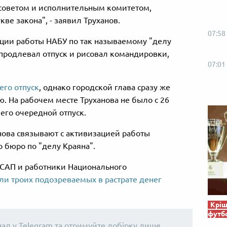
 советом и исполнительным комитетом,
кве закона", - заявил Труханов.
07:58
ции работы НАБУ по так называемому "делу
 продлевал отпуск и рисовал командировки,
07:01
его отпуск
, однако городской глава сразу же
. На рабочем месте Труханова не было с 26
 его очередной отпуск.
нова связывают с активизацией работы
 бюро по "делу Краяна".
 САП и работники Национального
ли троих подозреваемых в растрате денег
Кріш
футб
нал у Telegram та отримуйте добірку лише