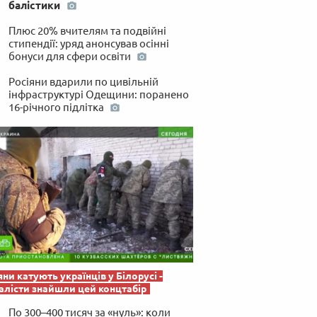
балістики
 по-українськи
Плюс 20% вчителям та подвійні
стипендії: уряд анонсував осінні
бонуси для сфери освіти
Росіяни вдарили по цивільній
інфраструктурі Одещини: поранено
16-річного підлітка
яни катують українців у Білорусі -
лісти знайшли цей концтабір
По 300–400 тисяч за «нуль»: коли