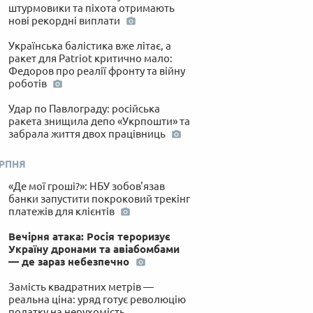
штурмовики та піхота отримають
нові рекордні виплати
Українська балістика вже літає, а
ракет для Patriot критично мало:
Федоров про реалії фронту та війну
роботів
Удар по Павлограду: російська
ракета знищила депо «Укрпошти» та
забрала життя двох працівниць
ЕРПНЯ
«Де мої гроші?»: НБУ зобов'язав
банки запустити покроковий трекінг
платежів для клієнтів
Вечірня атака: Росія тероризує
Україну дронами та авіабомбами
— де зараз небезпечно
Замість квадратних метрів —
реальна ціна: уряд готує революцію
податку на нерухомість