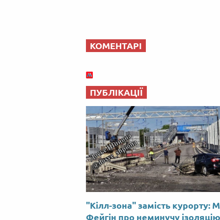
КОМЕНТАРІ
ПУБЛІКАЦІЇ
"Кілл-зона" замість курорту: 
Фейгін про неминучу ізоляці