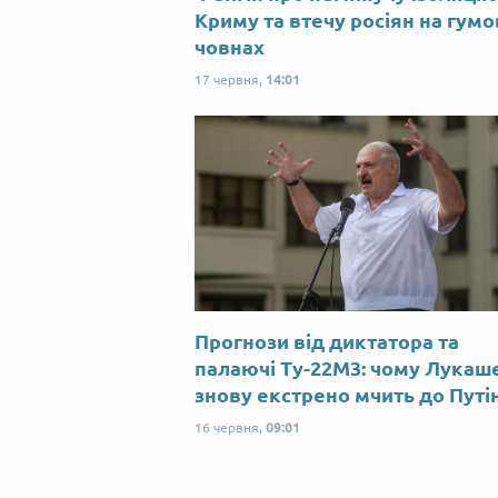
Криму та втечу росіян на гум
човнах
17 червня,
14:01
Прогнози від диктатора та
палаючі Ту-22М3: чому Лукаш
знову екстрено мчить до Путі
16 червня,
09:01