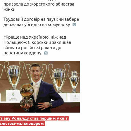
призвела до жорстокого вбивства
жінки
Трудовий договір на паузі: чи забере
держава субсидію на комуналку
«Краще над Україною, ніж над
Польщею»: Сікорський закликав
збивати російські ракети до
перетину кордону
тіану Роналду став першим у світі
олістом-мільярдером