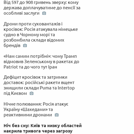
Від 597 до 908 гривень зверху: кому
держава доплачуватиме до пенсії за
особливі заслуги
Дрони проти суховантажів і
кросівок: Росія атакувала німецьке
судно в Чорному морі та
розбомбила склади відомих
брендів
«Нам самим потрібні»: чому Трамп
відмовив Зеленському в ракетах до
Patriot та до чого тут Іран
Дефіцит кросівок та затримки
доставок: російські ракети вщент
знищили склади Puma та Intertop
під Києвом
Нічне полювання: Росія атакує
Україну «Шахедами» та
реактивними дронами
Ніч без сну: Київ та низку областей
накрила тривога через загрозу