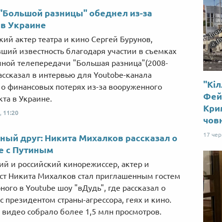
"Большой разницы" обеднел из-за
в Украине
кий актер театра и кино Сергей Бурунов,
ший известность благодаря участии в съемках
ной телепередачи "Большая разница"(2008-
рассказал в интервью для Youtobe-канала
"Кіл
 о финансовых потерях из-за вооруженного
Фей
та в Украине.
Крим
Від пацанки до панянки
Топ-модель
,
11:20
чов
17 че
ный друг: Никита Михалков рассказал о
е с Путиным
ий и российский кинорежиссер, актер и
ст Никита Михалков стал приглашенным гостем
ного в Youtube шоу "вДудь", где рассказал о
с президентом страны-агрессора, геях и кино.
и видео собрало более 1,5 млн просмотров.