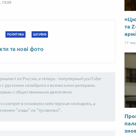
,
13:20
«Цю 
та Z
арм
ПОЛИТИКА
ШОУБИЗ
17 че
кти та нові фото
налист из России, а теперь - популярный youTube-
ю с русскими селебрити и всяческими реперами.
тервью с общественными деятелями.
го смотрит в основном хипстерская молодежь, а
еменем "олды" из "тусовочки".
Прог
пал
знов