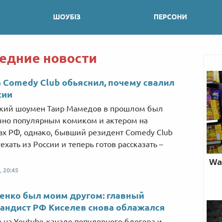
ШОУБІЗ
ПЕРСОНИ
ледние новости
 Сomedy Club обьяснил, почему свалил
сии
ский шоумен Таир Мамедов в прошлом был
чно популярным комиком и актером на
ах РФ, однако, бывший резидент Сomedy Club
ехать из России и теперь готов рассказать –
,
20:45
енко был моим другом: главный
андист РФ Киселев снова облажался
 на Youtube-канале популярного блогера и