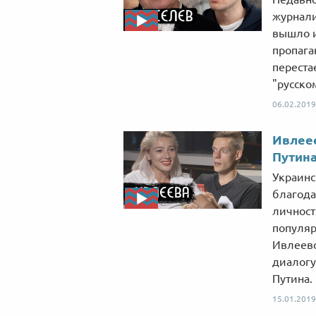
журнали
вышло и
пропага
переста
"русско
06.02.2019
Ивлеее
Путина
Украинс
благода
личност
популяр
Ивлеево
диалогу
Путина.
15.01.2019