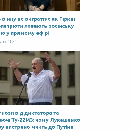
війну не виграти»: як Гіркін
-патріоти ховають російську
ію у прямому ефірі
рвня,
13:41
нози від диктатора та
аючі Ту-22М3: чому Лукашенко
у екстрено мчить до Путіна