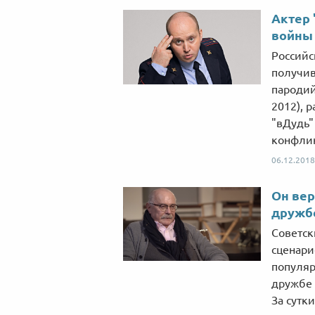
Актер 
войны 
Российс
получив
пародий
2012), 
"вДудь"
конфлик
06.12.2018
Он вер
дружб
Советск
сценари
популяр
дружбе 
За сутк