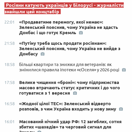
Росіяни катують українців у Білорусі - журналісти
знайшли цей концтабір
«Продаватиме перемогу, якої немає»:
22:01
Зеленський пояснив, чому Україна не здасть
Донбас і що готує Кремль
«Путіну треба щось продати росіянам»:
21:58
Зеленський пояснив, чому Україна не вийде з
Донбасу
Більші квартири та знижки для ветеранів: як
18:58
змінилися правила іпотеки «єОселя» у 2026 році
Велике чищення «броні»: чому підприємства
17:58
масово втрачають статус критичних і до чого
готуватися з 1 вересня
«Жодної цілої ТЕС»: Зеленський відверто
16:58
розповів, з чим Україна входить у нову зиму
Масований нічний удар РФ: 12 загиблих, сотня
16:01
збитих «шахедів» та черговий сигнал для