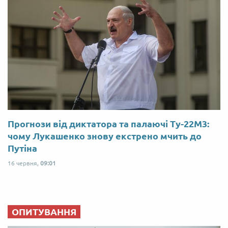
Прогнози від диктатора та палаючі Ту-22М3:
чому Лукашенко знову екстрено мчить до
Путіна
16 червня,
09:01
ОПИТУВАННЯ