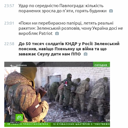
Удар по середмістю Павлограда: кількість
23:57
поранених зросла до п'яти, горять будинки
«Поки ми перебираємо папірці, летять реальні
23:01
ракети»: Зеленський розповів, чому Україна досі не
виробляє Patriot
До 50 тисяч солдатів КНДР у Росії: Зеленський
22:58
пояснив, навіщо Пхеньяну ця війна та що
заважає Сеулу дати нам ППО