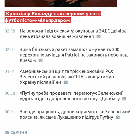
Кріштіану Роналду став першим у світі
футболістом-мільярдером
На волосині від блекауту: окупована ЗАЕС двічі за
02:58
день втрачала зовнішнє живлення
Зима близько, а ракет замало: чому навіть 300
02:01
перехоплювачів для Patriot не закриють небо над
Києвом
Американський щит та тріск економіки РФ:
01:01
Зеленський розповів, як США захищатимуть
Україну після війни
«Путіну треба продавати перемогу»: Зеленський
00:58
відрізав ідею добровільного виходу з Донбасу
Заводи працюють, дрони коригуються: Зеленський
00:01
пояснив, як саме Лукашенко підігрує Путіну
08 СЕРПНЯ