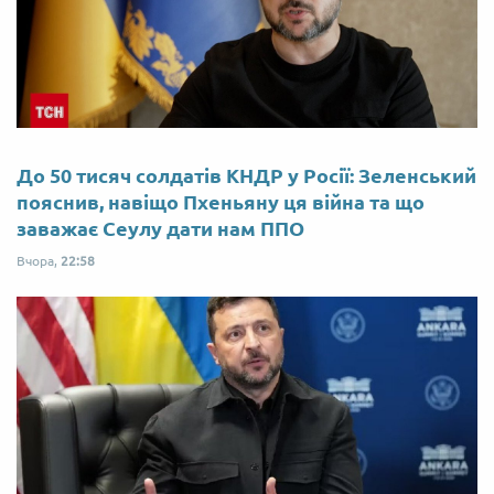
До 50 тисяч солдатів КНДР у Росії: Зеленський
пояснив, навіщо Пхеньяну ця війна та що
заважає Сеулу дати нам ППО
Вчора,
22:58