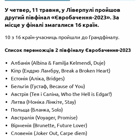
У четвер, 11 травня, у Ліверпулі пройшов
другий півфінал «Євробачення-2023». За
місце у фіналі змагалися 16 країн.
10 з 16 країн-учасниць пройшли до Грандфіналу.
Список переможців 2 півфіналу Євробачення-2023
Албанія (Albina & Familja Kelmendi, Duje)
Кіпр (Ендрю Ламбру, Break a Broken Heart)
Естонія (Аліка, Bridges)
Бельгія (Густаф, Because of You)
Австрія (Тея і Саліна, Who the Hell is Edgar?)
Литва (Моніка Лінкіте, Stay)
Польща (Бланка, Solo)
Австралія (Voyager, Promise)
Вірменія (Brunette, Future Lover)
Словенія (Joker Out, Carpe diem)