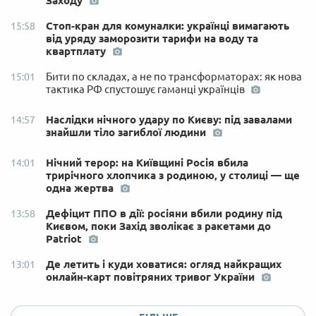
Заходу
Стоп-кран для комуналки: українці вимагають
15:58
від уряду заморозити тарифи на воду та
квартплату
Бити по складах, а не по трансформаторах: як нова
15:01
тактика РФ спустошує гаманці українців
Наслідки нічного удару по Києву: під завалами
14:57
знайшли тіло загиблої людини
Нічний терор: на Київщині Росія вбила
14:01
трирічного хлопчика з родиною, у столиці — ще
одна жертва
Дефіцит ППО в дії: росіяни вбили родину під
13:58
Києвом, поки Захід зволікає з ракетами до
Patriot
Де летить і куди ховатися: огляд найкращих
13:01
онлайн-карт повітряних тривог України