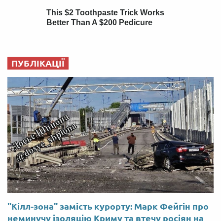
ПУБЛІКАЦІЇ
"Кілл-зона" замість курорту: Марк Фейгін про
неминучу ізоляцію Криму та втечу росіян на