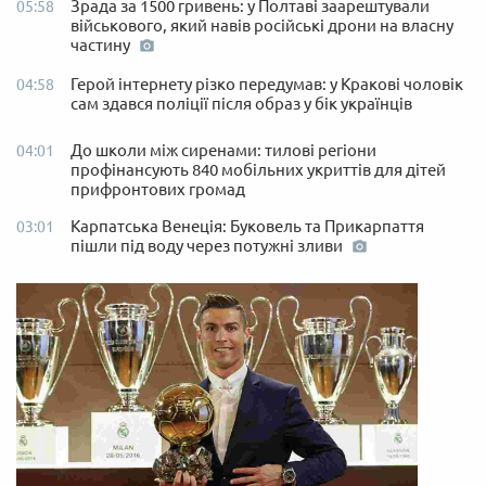
Зрада за 1500 гривень: у Полтаві заарештували
05:58
військового, який навів російські дрони на власну
частину
Герой інтернету різко передумав: у Кракові чоловік
04:58
сам здався поліції після образ у бік українців
До школи між сиренами: тилові регіони
04:01
профінансують 840 мобільних укриттів для дітей
прифронтових громад
Карпатська Венеція: Буковель та Прикарпаття
03:01
пішли під воду через потужні зливи