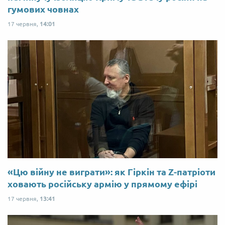
гумових човнах
17 червня,
14:01
«Цю війну не виграти»: як Гіркін та Z-патріоти
ховають російську армію у прямому ефірі
17 червня,
13:41