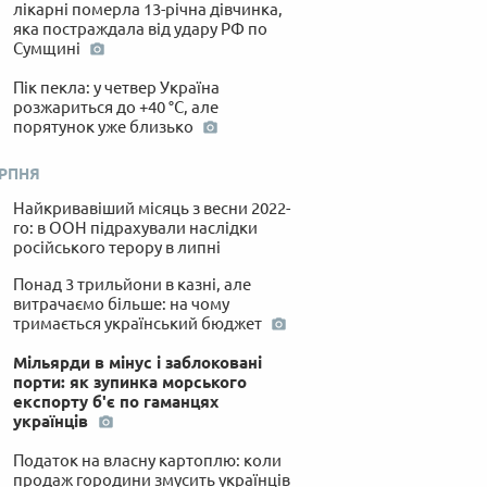
лікарні померла 13-річна дівчинка,
яка постраждала від удару РФ по
Сумщині
Пік пекла: у четвер Україна
розжариться до +40 °C, але
порятунок уже близько
ЕРПНЯ
Найкривавіший місяць з весни 2022-
го: в ООН підрахували наслідки
російського терору в липні
Понад 3 трильйони в казні, але
витрачаємо більше: на чому
тримається український бюджет
Мільярди в мінус і заблоковані
порти: як зупинка морського
експорту б'є по гаманцях
українців
Податок на власну картоплю: коли
продаж городини змусить українців