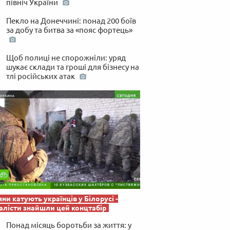
північ України
 по-українськи
Пекло на Донеччині: понад 200 боїв
за добу та битва за «пояс фортець»
Щоб полиці не спорожніли: уряд
шукає склади та гроші для бізнесу на
тлі російських атак
яни катують українців у Білорусі -
лісти знайшли цей концтабір
Понад місяць боротьби за життя: у