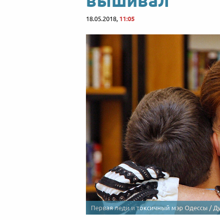
вышивал
18.05.2018,
11:05
Первая леди и токсичный мэр Одессы / Д