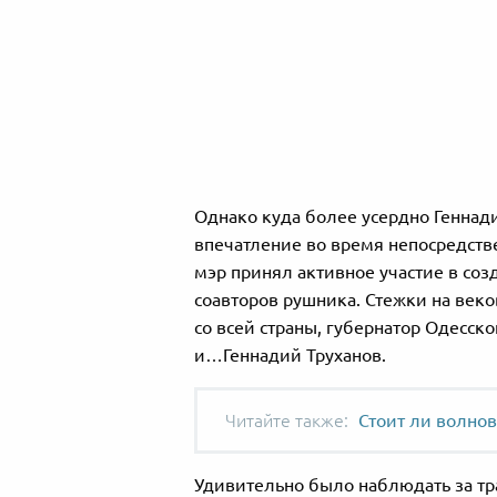
Однако куда более усердно Геннад
впечатление во время непосредст
мэр принял активное участие в соз
соавторов рушника. Стежки на век
со всей страны, губернатор Одесс
и…Геннадий Труханов.
Стоит ли волнов
Удивительно было наблюдать за т