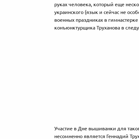
руках человека, который еще неск
украинского (язык и сейчас не особ
военных праздниках в гимнастерке 
конъюнктурщика Труханова в следу
Участие в Дне вышиванки для тако
несомненно является Геннадий Трух