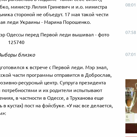
08:01
бко, министр Лилия Гриневич и и.о. министра
ьника стороной не объедут. 17 мая такой чести
вая леди Украины - Марина Порошенко.
07:58
07:01
Выборы близко
отовился к встрече с Первой леди. Мэр знал,
сской части программы отправится в Доброслав,
юзивно-ресурсный центр. Супруга президента
ми потребностями и их родители испытывают
иях, в частности в Одессе, а Труханова еще
в кустах) пост на фэйсбуке. «У нас все делается,
м»: