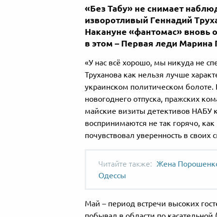
«Без Табу» не снимает наблю
изворотливый Геннадий Труха
Накануне «фантомас» вновь о
в этом – Первая леди Марина
«У нас всё хорошо, мы никуда не с
Труханова как нельзя лучше харак
украинском политическом болоте. К
новогоднего отпуска, пражских ко
майские визиты детективов НАБУ к
воспринимаются не так горячо, как
почувствовал уверенность в своих с
Жена Порошенко
Одессы
Май – период встречи высоких гост
побывал в области по касательной (