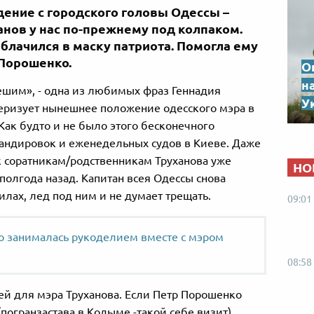
дение с городского головы Одессы –
нов у нас по-прежнему под колпаком.
блачился в маску патриота. Помогла ему
 Порошенко.
О
н
пешим», - одна из любимых фраз Геннадия
Ук
теризует нынешнее положение одесского мэра в
ак будто и не было этого бесконечного
мандировок и еженедельных судов в Киеве. Даже
 соратникам/родственникам Труханова уже
НО
 полгода назад. Капитан всея Одессы снова
илах, лед под ним и не думает трещать.
09:01
 занималась рукоделием вместе с мэром
08:58
ей для мэра Труханова. Если Петр Порошенко
погранзастава в Кодыме -такой себе визит),