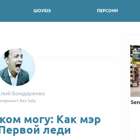
ШОУБІЗ
ПЕРСОНИ
илий Бондаренко
олумнист Без Табу
ком могу: Как мэр
Первой леди