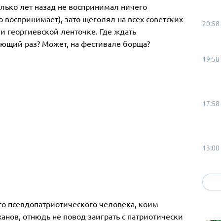
олько лет назад не воспринимал ничего
о воспринимает), зато щеголял на всех советских
20:58
и георгиевской ленточке. Где ждать
ющий раз? Может, на фестивале борща?
19:58
17:58
13:00
12:57
го псевдопатриотического человека, коим
анов, отнюдь не повод заиграть с патриотически
10:58