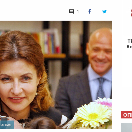
1
ОП
умская