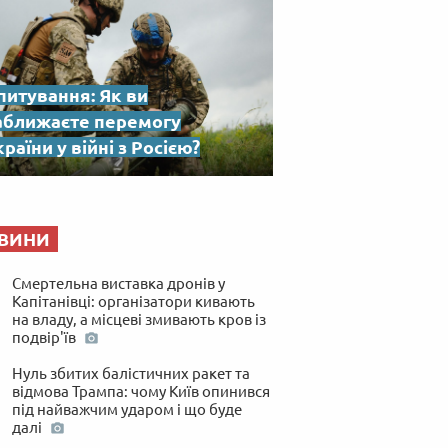
питування: Як ви
аближаєте перемогу
раїни у війні з Росією?
ВИНИ
Смертельна виставка дронів у
Капітанівці: організатори кивають
на владу, а місцеві змивають кров із
подвір'їв
Нуль збитих балістичних ракет та
відмова Трампа: чому Київ опинився
під найважчим ударом і що буде
далі