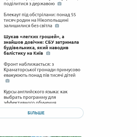
поділитися з державою
Блекаут під обстрілами: понад 55
тисяч родин на Нікопольщині
залишилися без світла
Шукав «легких грошей», а
знайшов довічне: СБУ затримала
будівельника, який наводив
балістику на Київ
Фронт наближається: з
Краматорської громади примусово
евакуюють понад пів тисячі дітей
Курсы английского языка: как
выбрать программу для
эффективного обучения
Стильний та практичний акцент: як
БІЛЬШЕ
обрати ідеальний комод для
спальні
Нічний терор: Росія випустила