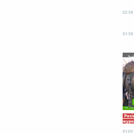
Від пацанки до панянки
Топ-модель
02:58
01:58
Росі
журна
01:01