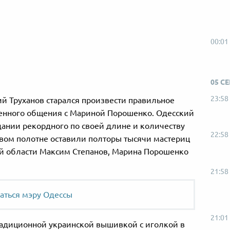
00:01
05 С
23:58
ий Труханов старался произвести правильное
венного общения с Мариной Порошенко. Одесский
дании рекордного по своей длине и количеству
22:58
овом полотне оставили полторы тысячи мастериц
кой области Максим Степанов, Марина Порошенко
21:58
аться мэру Одессы
21:01
радиционной украинской вышивкой с иголкой в