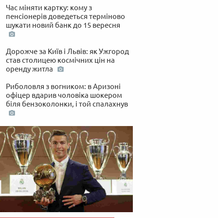
Час міняти картку: кому з
пенсіонерів доведеться терміново
шукати новий банк до 15 вересня
Дорожче за Київ і Львів: як Ужгород
став столицею космічних цін на
оренду житла
Риболовля з вогником: в Аризоні
офіцер вдарив чоловіка шокером
біля бензоколонки, і той спалахнув