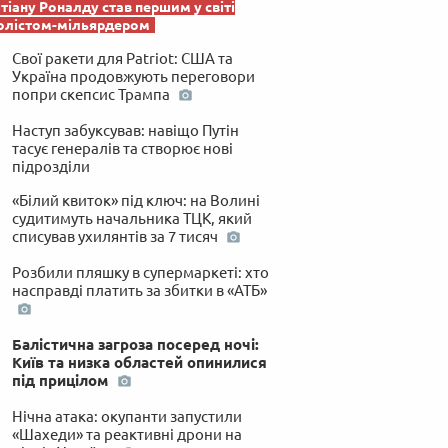
тіану Роналду став першим у світі
олістом-мільярдером
Свої ракети для Patriot: США та
Україна продовжують переговори
попри скепсис Трампа
Наступ забуксував: навіщо Путін
тасує генералів та створює нові
підрозділи
«Білий квиток» під ключ: на Волині
судитимуть начальника ТЦК, який
списував ухилянтів за 7 тисяч
Розбили пляшку в супермаркеті: хто
насправді платить за збитки в «АТБ»
Балістична загроза посеред ночі:
Київ та низка областей опинилися
під прицілом
Нічна атака: окупанти запустили
«Шахеди» та реактивні дрони на