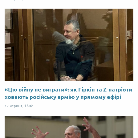
«Цю війну не виграти»: як Гіркін та Z-патріоти
ховають російську армію у прямому ефірі
17 червня,
13:41