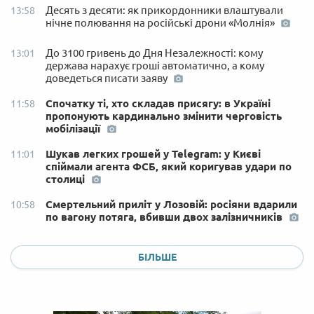
Десять з десяти: як прикордонники влаштували
13:58
нічне полювання на російські дрони «Молнія»
До 3100 гривень до Дня Незалежності: кому
13:01
держава нарахує гроші автоматично, а кому
доведеться писати заяву
Спочатку ті, хто складав присягу: в Україні
11:58
пропонують кардинально змінити черговість
мобілізації
Шукав легких грошей у Telegram: у Києві
11:01
спіймали агента ФСБ, який коригував удари по
столиці
Смертельний приліт у Лозовій: росіяни вдарили
10:58
по вагону потяга, вбивши двох залізничників
БІЛЬШЕ