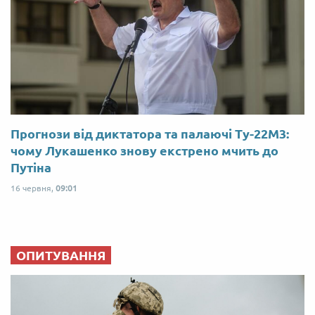
Прогнози від диктатора та палаючі Ту-22М3:
чому Лукашенко знову екстрено мчить до
Путіна
16 червня,
09:01
ОПИТУВАННЯ