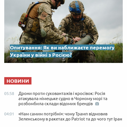
Опитування: Як ви наближаєте перемогу
України у війні з Росією?
НОВИНИ
Дрони проти суховантажів і кросівок: Росія
05:58
атакувала німецьке судно в Чорному морі та
розбомбила склади відомих брендів
«Нам самим потрібні»: чому Трамп відмовив
04:01
Зеленському в ракетах до Patriot та до чого тут Іран