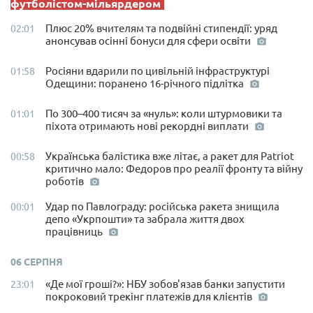
футболістом-мільярдером
Плюс 20% вчителям та подвійні стипендії: уряд
02:01
анонсував осінні бонуси для сфери освіти
Росіяни вдарили по цивільній інфраструктурі
01:58
Одещини: поранено 16-річного підлітка
По 300–400 тисяч за «нуль»: коли штурмовики та
01:01
піхота отримають нові рекордні виплати
Українська балістика вже літає, а ракет для Patriot
00:58
критично мало: Федоров про реалії фронту та війну
роботів
Удар по Павлограду: російська ракета знищила
00:01
депо «Укрпошти» та забрала життя двох
працівниць
06 СЕРПНЯ
«Де мої гроші?»: НБУ зобов'язав банки запустити
23:01
покроковий трекінг платежів для клієнтів