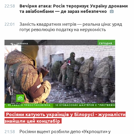
Вечірня атака: Росія тероризує Україну дронами
22:58
та авіабомбами — де зараз небезпечно
Замість квадратних метрів — реальна ціна: уряд
22:01
готує революцію податку на нерухомість
Росіяни катують українців у Білорусі - журналісти
знайшли цей концтабір
Росіяни вщент розбили депо «Укрпошти» у
21:58