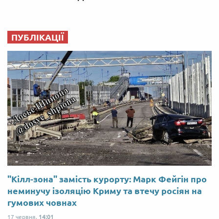
ПУБЛІКАЦІЇ
"Кілл-зона" замість курорту: Марк Фейгін про
неминучу ізоляцію Криму та втечу росіян на
гумових човнах
17 червня,
14:01