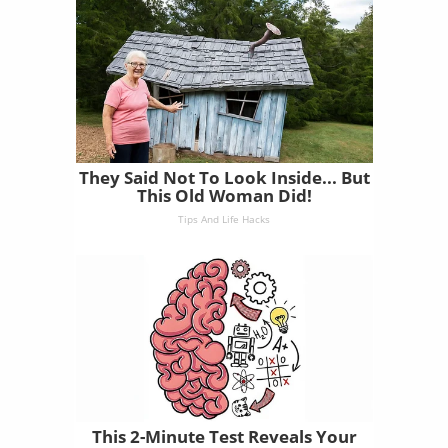
They Said Not To Look Inside... But
This Old Woman Did!
Tips And Life Hacks
This 2-Minute Test Reveals Your