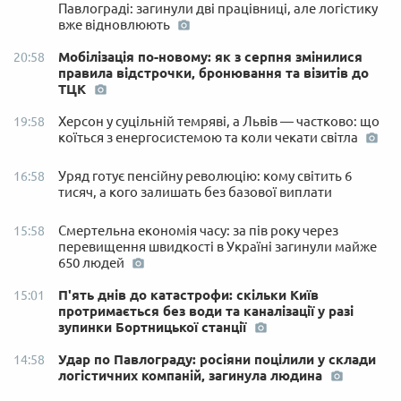
Павлограді: загинули дві працівниці, але логістику
вже відновлюють
Мобілізація по-новому: як з серпня змінилися
20:58
правила відстрочки, бронювання та візитів до
ТЦК
Херсон у суцільній темряві, а Львів — частково: що
19:58
коїться з енергосистемою та коли чекати світла
Уряд готує пенсійну революцію: кому світить 6
16:58
тисяч, а кого залишать без базової виплати
Смертельна економія часу: за пів року через
15:58
перевищення швидкості в Україні загинули майже
650 людей
П'ять днів до катастрофи: скільки Київ
15:01
протримається без води та каналізації у разі
зупинки Бортницької станції
Удар по Павлограду: росіяни поцілили у склади
14:58
логістичних компаній, загинула людина