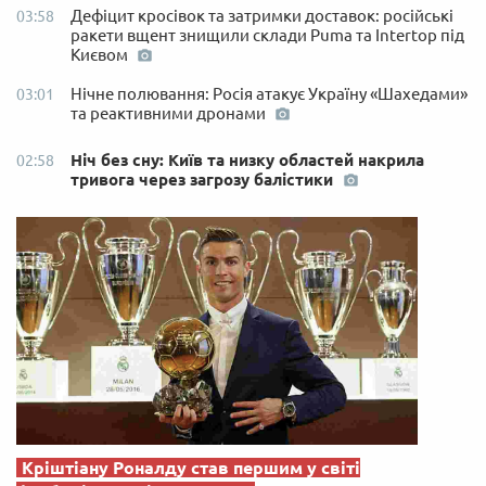
Дефіцит кросівок та затримки доставок: російські
03:58
ракети вщент знищили склади Puma та Intertop під
Києвом
Нічне полювання: Росія атакує Україну «Шахедами»
03:01
та реактивними дронами
Ніч без сну: Київ та низку областей накрила
02:58
тривога через загрозу балістики
Кріштіану Роналду став першим у світі