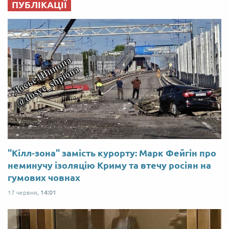
ПУБЛІКАЦІЇ
"Кілл-зона" замість курорту: Марк Фейгін про
неминучу ізоляцію Криму та втечу росіян на
гумових човнах
17 червня,
14:01