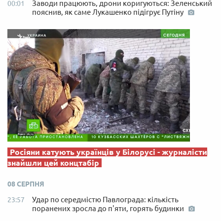
Заводи працюють, дрони коригуються: Зеленський
00:01
пояснив, як саме Лукашенко підігрує Путіну
Росіяни катують українців у Білорусі - журналісти
знайшли цей концтабір
08 СЕРПНЯ
Удар по середмістю Павлограда: кількість
23:57
поранених зросла до п'яти, горять будинки