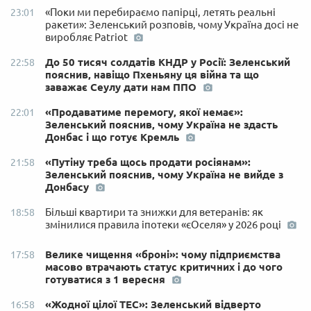
«Поки ми перебираємо папірці, летять реальні
23:01
ракети»: Зеленський розповів, чому Україна досі не
виробляє Patriot
До 50 тисяч солдатів КНДР у Росії: Зеленський
22:58
пояснив, навіщо Пхеньяну ця війна та що
заважає Сеулу дати нам ППО
«Продаватиме перемогу, якої немає»:
22:01
Зеленський пояснив, чому Україна не здасть
Донбас і що готує Кремль
«Путіну треба щось продати росіянам»:
21:58
Зеленський пояснив, чому Україна не вийде з
Донбасу
Більші квартири та знижки для ветеранів: як
18:58
змінилися правила іпотеки «єОселя» у 2026 році
Велике чищення «броні»: чому підприємства
17:58
масово втрачають статус критичних і до чого
готуватися з 1 вересня
«Жодної цілої ТЕС»: Зеленський відверто
16:58