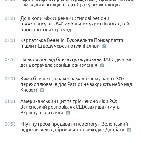
сам здався поліції після образ у бік українців
До школи між сиренами: тилові регіони
04:01
профінансують 840 мобільних укриттів для дітей
прифронтових громад
Карпатська Венеція: Буковель та Прикарпаття
03:01
пішли під воду через потужні зливи
На волосині від блекауту: окупована ЗАЕС двічі за
02:58
день втрачала зовнішнє живлення
Зима близько, а ракет замало: чому навіть 300
02:01
перехоплювачів для Patriot не закриють небо над
Києвом
Американський щит та тріск економіки РФ:
01:01
Зеленський розповів, як США захищатимуть
Україну після війни
«Путіну треба продавати перемогу»: Зеленський
00:58
відрізав ідею добровільного виходу з Донбасу