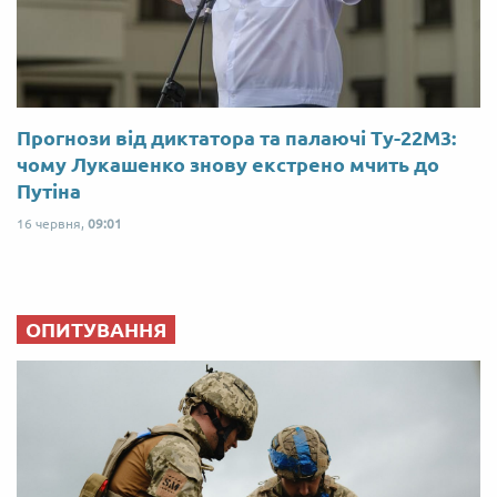
Прогнози від диктатора та палаючі Ту-22М3:
чому Лукашенко знову екстрено мчить до
Путіна
16 червня,
09:01
ОПИТУВАННЯ