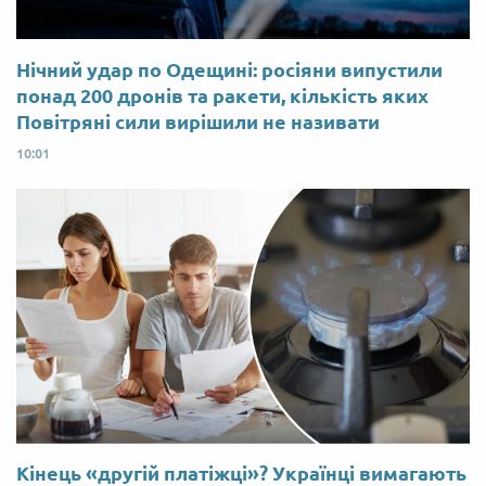
Нічний удар по Одещині: росіяни випустили
понад 200 дронів та ракети, кількість яких
Повітряні сили вирішили не називати
10:01
Кінець «другій платіжці»? Українці вимагають