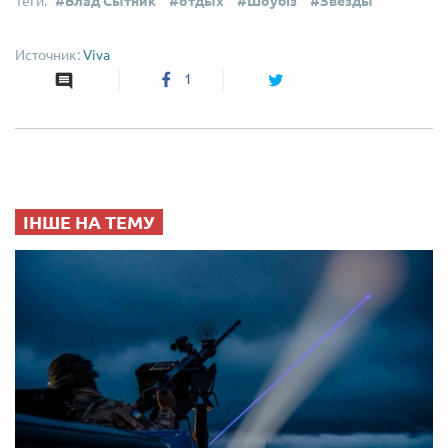
Влад Сытник
отдых
Шоубіз
Звезды
Viva
1
ІНШЕ НА ТЕМУ