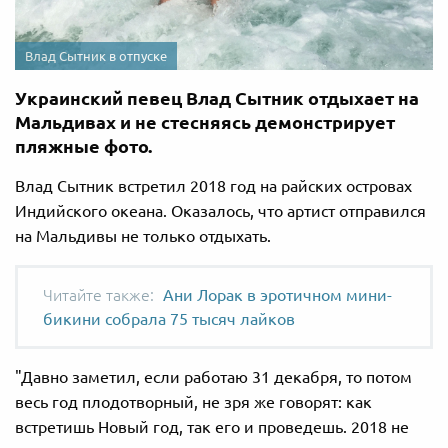
Влад Сытник в отпуске
Украинский певец Влад Сытник отдыхает на
Мальдивах и не стесняясь демонстрирует
пляжные фото.
Влад Сытник встретил 2018 год на райских островах
Индийского океана. Оказалось, что артист отправился
на Мальдивы не только отдыхать.
Ани Лорак в эротичном мини-
бикини собрала 75 тысяч лайков
"Давно заметил, если работаю 31 декабря, то потом
весь год плодотворный, не зря же говорят: как
встретишь Новый год, так его и проведешь. 2018 не