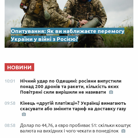
Опитування: Як ви наближаєте перемогу
України у війні з Росією?
НОВИНИ
Нічний удар по Одещині: росіяни випустили
10:01
понад 200 дронів та ракети, кількість яких
Повітряні сили вирішили не називати
Кінець «другій платіжці»? Українці вимагають
09:58
скасувати або змінити тариф на доставку газу
Долар по 44,76, а євро пробиває 51: скільки коштує
08:58
валюта на вихідних і чого чекати в понеділок