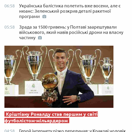
Українська балістика полетить вже восени, але є
06:58
нюанс: Зеленський розкрив деталі ракетної
програми
Зрада за 1500 гривень: у Полтаві заарештували
05:58
військового, який навів російські дрони на власну
частину
Кріштіану Роналду став першим у світі
футболістом-мільярдером
Герой інтернету різко передумав: у Кракові чоловік
04:58