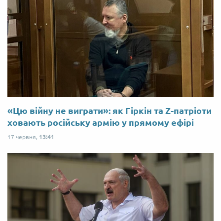
«Цю війну не виграти»: як Гіркін та Z-патріоти
ховають російську армію у прямому ефірі
17 червня,
13:41