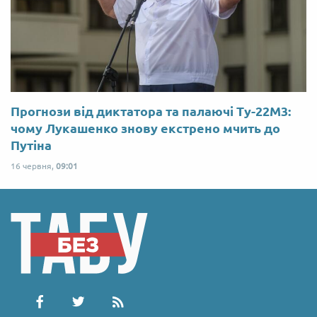
Прогнози від диктатора та палаючі Ту-22М3:
чому Лукашенко знову екстрено мчить до
Путіна
16 червня,
09:01