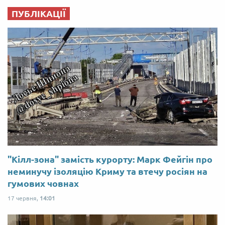
ПУБЛІКАЦІЇ
"Кілл-зона" замість курорту: Марк Фейгін про
неминучу ізоляцію Криму та втечу росіян на
гумових човнах
17 червня,
14:01