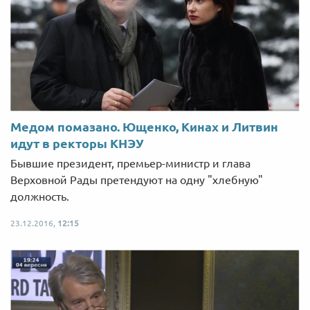
Медом помазано. Ющенко, Кинах и Литвин
идут в ректоры КНЭУ
Бывшие президент, премьер-министр и глава
Верховной Рады претендуют на одну "хлебную"
должность.
23.12.2016,
12:15