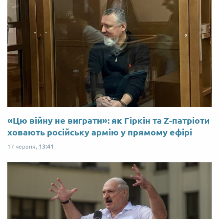
«Цю війну не виграти»: як Гіркін та Z-патріоти
ховають російську армію у прямому ефірі
17 червня,
13:41