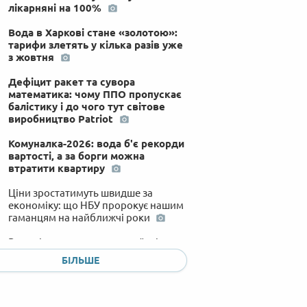
лікарняні на 100%
Вода в Харкові стане «золотою»:
тарифи злетять у кілька разів уже
з жовтня
Дефіцит ракет та сувора
математика: чому ППО пропускає
балістику і до чого тут світове
виробництво Patriot
Комуналка-2026: вода б'є рекорди
вартості, а за борги можна
втратити квартиру
Ціни зростатимуть швидше за
економіку: що НБУ пророкує нашим
гаманцям на найближчі роки
Рожеві окуляри знято: українці
готуються до війни у 2027 році, але
БІЛЬШЕ
готові терпіти до перемоги
Спека, дрони та грози: чому 12
областей сидять без світла і до