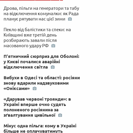
Дрова, пільги на генератори та табу
на відключення комуналки: як Рада
планує рятувати нас цієї зими
Пекло від балістики та спеки: на
Київщині вже третій день
розбирають завали після
масованого удару РФ
П'ятничний сюрприз для Оболоні:
у Києві почалися аварійні
відключення світла
Вибухи в Одесі та області: росіяни
знову вдарили надзвуковими
«Оніксами»
«Дарував червоні троянди»: в
Україні вперше очно судять
полоненого росіянина за
зґвалтування цивільної
Мінус одна пільга: кому в Україні
більше не оплачуватимуть