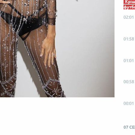
Кріш
футб
02:01
01:58
01:01
00:58
00:01
07 С