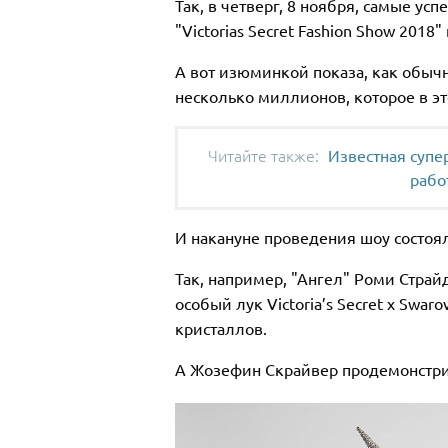
Так, в четверг, 8 ноября, самые у
"Victorias Secret Fashion Show 201
А вот изюминкой показа, как обычн
несколько миллионов, которое в э
Известная супе
работ
И накануне проведения шоу состоя
Так, например, "Ангел" Роми Страйд
особый лук Victoria’s Secret x Swar
кристаллов.
А Жозефин Скрайвер продемонстриру