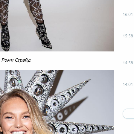
16:01
15:58
Роми Страйд
14:58
14:01
13:58
13:01