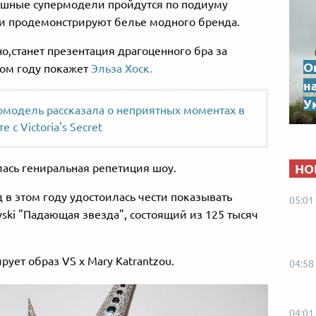
спешные супермодели пройдутся по подиуму
8" и продемонстрируют белье модного бренда.
о,станет презентация драгоценного бра за
О
том году покажет
Эльза Хоск.
н
Ук
рмодель рассказала о неприятных моментах в
е с Victoria's Secret
НО
лась гениральная репетиция шоу.
 в этом году удостоилась чести показывать
05:01
ovski "Падающая звезда", состоящий из 125 тысяч
ет образ VS x Mary Katrantzou.
04:58
04:01