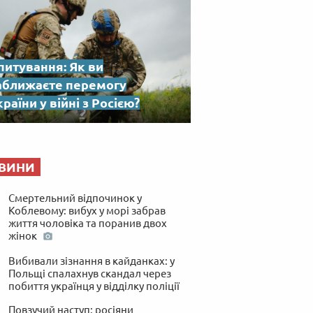
питування: Як ви
аближаєте перемогу
раїни у війні з Росією?
ВИНИ
Смертельний відпочинок у
Коблевому: вибух у морі забрав
життя чоловіка та поранив двох
жінок
Вибивали зізнання в кайданках: у
Польщі спалахнув скандал через
побиття українця у відділку поліції
Повзучий наступ: росіяни