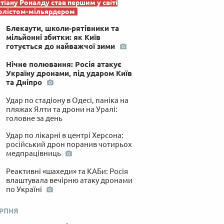
тіану Роналду став першим у світі
олістом-мільярдером
Блекаути, школи-рятівники та
мільйонні збитки: як Київ
готується до найважчої зими
Нічне полювання: Росія атакує
Україну дронами, під ударом Київ
та Дніпро
Удар по стадіону в Одесі, паніка на
пляжах Ялти та дрони на Уралі:
головне за день
Удар по лікарні в центрі Херсона:
російський дрон поранив чотирьох
медпрацівниць
Реактивні «шахеди» та КАБи: Росія
влаштувала вечірню атаку дронами
по Україні
ЕРПНЯ