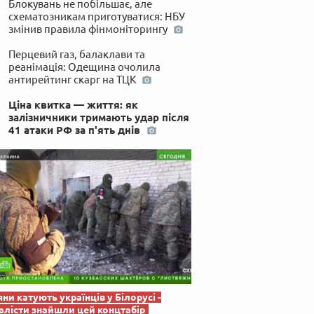
Блокувань не побільшає, але
 по-українськи
схематозникам приготуватися: НБУ
змінив правила фінмоніторингу
Перцевий газ, балаклави та
реанімація: Одещина очолила
антирейтинг скарг на ТЦК
Ціна квитка — життя: як
залізничники тримають удар після
41 атаки РФ за п'ять днів
яни катують українців у Білорусі -
лісти знайшли цей концтабір