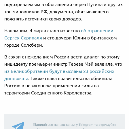
подозреваемым в обогащении через Путина и других
топ-чиновников РФ, документа, обязывающего
пояснять источники своих доходов.
Напомним, 4 марта стало известно
об отравлении
Сергея Скрипаля
и его дочери Юлии в британском
городе Солсбери.
В связи с нежеланием России вести диалог по этому
инциденту премьер-министр Тереза Мэй заявила, что
из Великобритании будут высланы 23 российских
дипломата
. Также глава правительства обвинила
Россию в незаконном применении силы на
территории Соединенного Королевства.
Підпишіться на наш канал у Telegram та отримуйте