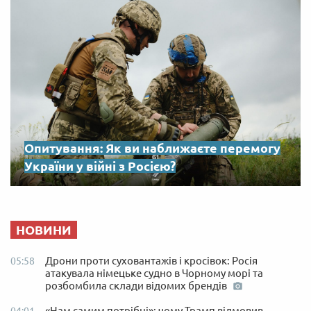
Опитування: Як ви наближаєте перемогу
України у війні з Росією?
НОВИНИ
Дрони проти суховантажів і кросівок: Росія
05:58
атакувала німецьке судно в Чорному морі та
розбомбила склади відомих брендів
«Нам самим потрібні»: чому Трамп відмовив