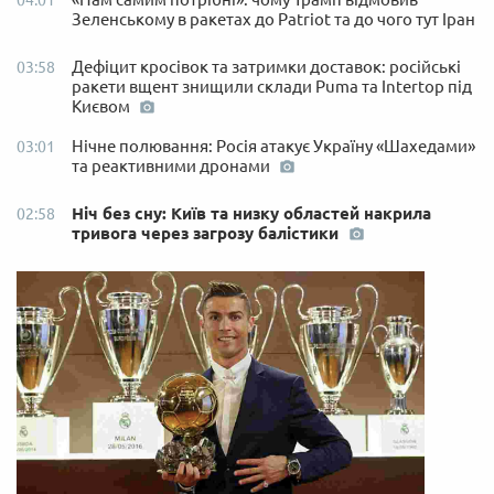
04:01
Зеленському в ракетах до Patriot та до чого тут Іран
Дефіцит кросівок та затримки доставок: російські
03:58
ракети вщент знищили склади Puma та Intertop під
Києвом
Нічне полювання: Росія атакує Україну «Шахедами»
03:01
та реактивними дронами
Ніч без сну: Київ та низку областей накрила
02:58
тривога через загрозу балістики