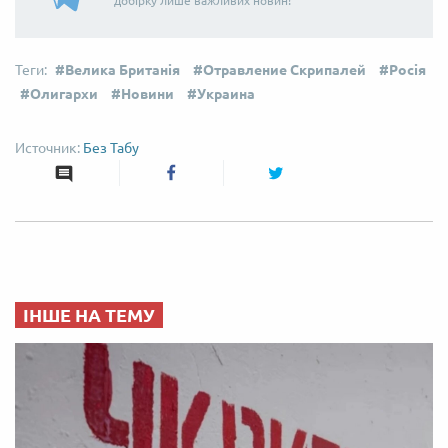
добірку лише важливих новин!
Велика Британія
Отравление Скрипалей
Росія
Олигархи
Новини
Украина
Без Табу
ІНШЕ НА ТЕМУ