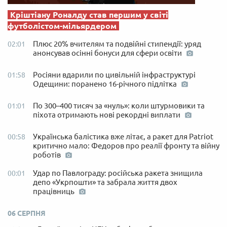
Кріштіану Роналду став першим у світі
футболістом-мільярдером
Плюс 20% вчителям та подвійні стипендії: уряд
02:01
анонсував осінні бонуси для сфери освіти
Росіяни вдарили по цивільній інфраструктурі
01:58
Одещини: поранено 16-річного підлітка
По 300–400 тисяч за «нуль»: коли штурмовики та
01:01
піхота отримають нові рекордні виплати
Українська балістика вже літає, а ракет для Patriot
00:58
критично мало: Федоров про реалії фронту та війну
роботів
Удар по Павлограду: російська ракета знищила
00:01
депо «Укрпошти» та забрала життя двох
працівниць
06 СЕРПНЯ