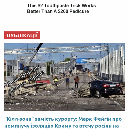
ПУБЛІКАЦІЇ
"Кілл-зона" замість курорту: Марк Фейгін про
неминучу ізоляцію Криму та втечу росіян на