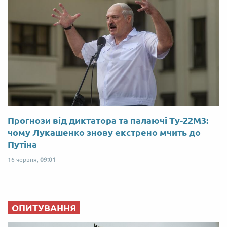
Прогнози від диктатора та палаючі Ту-22М3:
чому Лукашенко знову екстрено мчить до
Путіна
16 червня,
09:01
ОПИТУВАННЯ