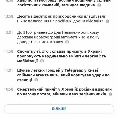
Удар по Павлограду: росіяни поцілили у склади
14:58
логістичних компаній, загинула людина
Десять з десяти: як прикордонники влаштували
13:58
нічне полювання на російські дрони «Молнія»
До 3100 гривень до Дня Незалежності: кому
13:01
держава нарахує гроші автоматично, а кому
доведеться писати заяву
Спочатку ті, хто складав присягу: в Україні
11:58
пропонують кардинально змінити черговість
мобілізації
Шукав легких грошей у Telegram: у Києві
11:01
спіймали агента ФСБ, який коригував удари по
столиці
Смертельний приліт у Лозовій: росіяни вдарили
10:58
по вагону потяга, вбивши двох залізничників
БІЛЬШЕ