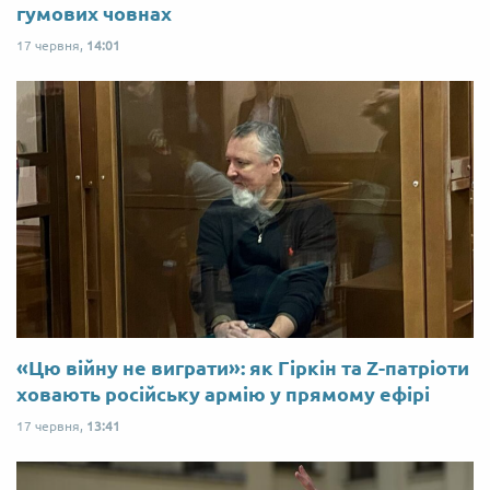
гумових човнах
17 червня,
14:01
«Цю війну не виграти»: як Гіркін та Z-патріоти
ховають російську армію у прямому ефірі
17 червня,
13:41