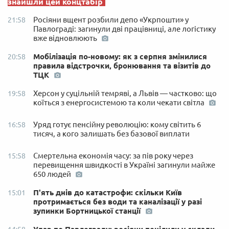
знайшли цей концтабір
Росіяни вщент розбили депо «Укрпошти» у
21:58
Павлограді: загинули дві працівниці, але логістику
вже відновлюють
Мобілізація по-новому: як з серпня змінилися
20:58
правила відстрочки, бронювання та візитів до
ТЦК
Херсон у суцільній темряві, а Львів — частково: що
19:58
коїться з енергосистемою та коли чекати світла
Уряд готує пенсійну революцію: кому світить 6
16:58
тисяч, а кого залишать без базової виплати
Смертельна економія часу: за пів року через
15:58
перевищення швидкості в Україні загинули майже
650 людей
П'ять днів до катастрофи: скільки Київ
15:01
протримається без води та каналізації у разі
зупинки Бортницької станції