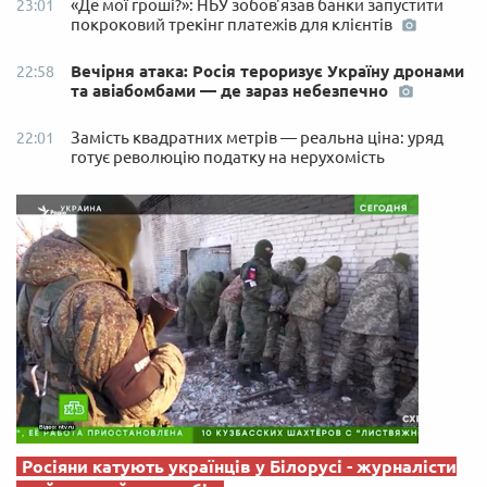
«Де мої гроші?»: НБУ зобов'язав банки запустити
23:01
покроковий трекінг платежів для клієнтів
Вечірня атака: Росія тероризує Україну дронами
22:58
та авіабомбами — де зараз небезпечно
Замість квадратних метрів — реальна ціна: уряд
22:01
готує революцію податку на нерухомість
Росіяни катують українців у Білорусі - журналісти