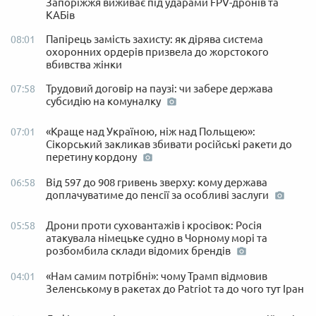
Запоріжжя виживає під ударами FPV-дронів та
КАБів
Папірець замість захисту: як дірява система
08:01
охоронних ордерів призвела до жорстокого
вбивства жінки
Трудовий договір на паузі: чи забере держава
07:58
субсидію на комуналку
«Краще над Україною, ніж над Польщею»:
07:01
Сікорський закликав збивати російські ракети до
перетину кордону
Від 597 до 908 гривень зверху: кому держава
06:58
доплачуватиме до пенсії за особливі заслуги
Дрони проти суховантажів і кросівок: Росія
05:58
атакувала німецьке судно в Чорному морі та
розбомбила склади відомих брендів
«Нам самим потрібні»: чому Трамп відмовив
04:01
Зеленському в ракетах до Patriot та до чого тут Іран