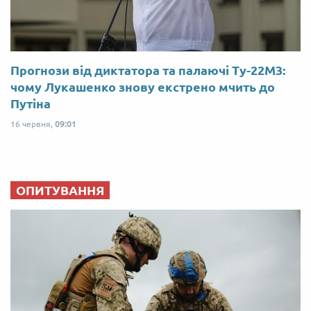
Прогнози від диктатора та палаючі Ту-22М3:
чому Лукашенко знову екстрено мчить до
Путіна
16 червня,
09:01
ОПИТУВАННЯ