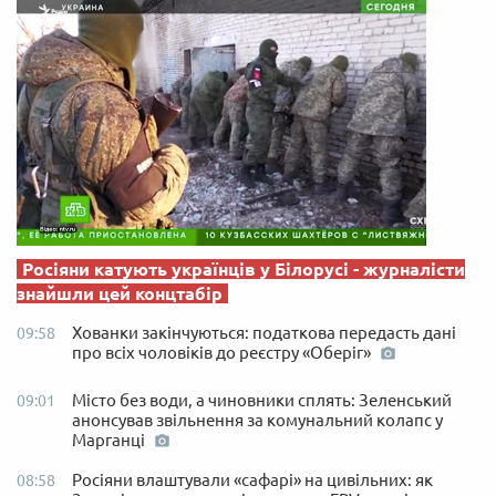
Росіяни катують українців у Білорусі - журналісти
знайшли цей концтабір
Хованки закінчуються: податкова передасть дані
09:58
про всіх чоловіків до реєстру «Оберіг»
Місто без води, а чиновники сплять: Зеленський
09:01
анонсував звільнення за комунальний колапс у
Марганці
Росіяни влаштували «сафарі» на цивільних: як
08:58