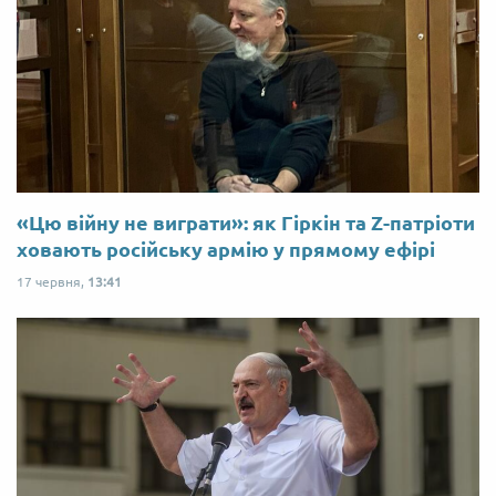
«Цю війну не виграти»: як Гіркін та Z-патріоти
ховають російську армію у прямому ефірі
17 червня,
13:41