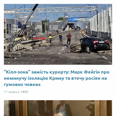
"Кілл-зона" замість курорту: Марк Фейгін про
неминучу ізоляцію Криму та втечу росіян на
гумових човнах
17 червня,
14:01