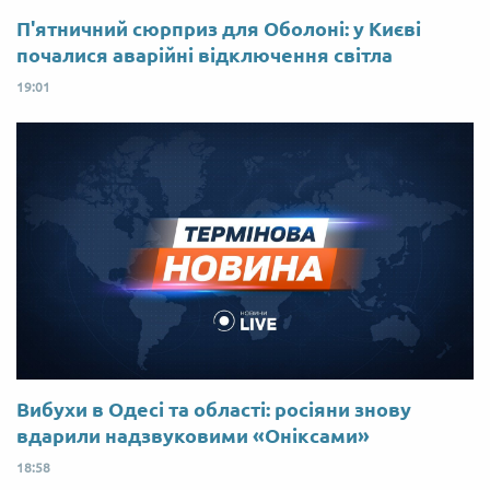
П'ятничний сюрприз для Оболоні: у Києві
почалися аварійні відключення світла
19:01
Вибухи в Одесі та області: росіяни знову
вдарили надзвуковими «Оніксами»
18:58