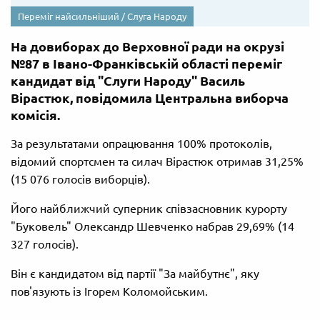
Переміг найсильніший / Слуга Народу
На довиборах до Верховної ради на окрузі
№87 в Івано-Франківській області переміг
кандидат від "Слуги Народу" Василь
Вірастюк, повідомила Центральна виборча
комісія.
За результатами опрацювання 100% протоколів,
відомий спортсмен та силач Вірастюк отримав 31,25%
(15 076 голосів виборців).
Його найближчий суперник співзасновник курорту
"Буковель" Олександр Шевченко набрав 29,69% (14
327 голосів).
Він є кандидатом від партії "За майбутнє", яку
пов'язують із Ігорем Коломойським.