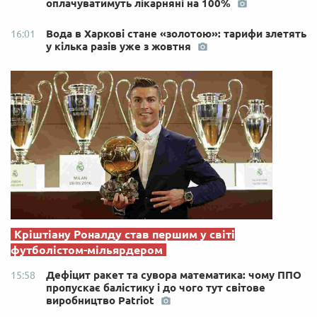
оплачуватимуть лікарняні на 100%
Вода в Харкові стане «золотою»: тарифи злетять
16:01
у кілька разів уже з жовтня
Кріштіану Роналду став першим у світі
футболістом-мільярдером
Дефіцит ракет та сувора математика: чому ППО
15:58
пропускає балістику і до чого тут світове
виробництво Patriot