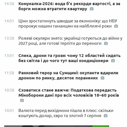
Комуналка-2026: вода б'є рекорди вартості, а за
14:58
борги можна втратити квартиру
Ціни зростатимуть швидше за економіку: що НБУ
14:01
пророкує нашим гаманцям на найближчі роки
Рожеві окуляри знято: українці готуються до війни у
13:58
2027 році, але готові терпіти до перемоги
Спека, дрони та грози: чому 12 областей сидять
13:01
без світла і до чого тут ваші кондиціонери
Ранковий терор на Сумщині: окупанти вдарили
11:58
дроном по ринку, десяток поранених
Сховатися стане важче: Податкова передасть
10:58
Міноборони дані про всіх чоловіків 18–60 років
Валюта перед вихідними пішла в плюс: скільки
10:01
коштують долар, євро та злотий 7 серпня