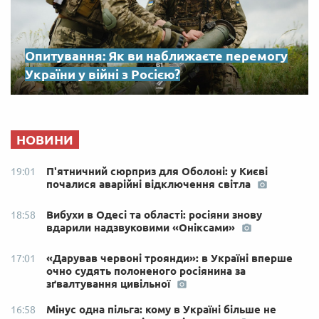
Опитування: Як ви наближаєте перемогу
України у війні з Росією?
НОВИНИ
П'ятничний сюрприз для Оболоні: у Києві
19:01
почалися аварійні відключення світла
Вибухи в Одесі та області: росіяни знову
18:58
вдарили надзвуковими «Оніксами»
«Дарував червоні троянди»: в Україні вперше
17:01
очно судять полоненого росіянина за
зґвалтування цивільної
Мінус одна пільга: кому в Україні більше не
16:58