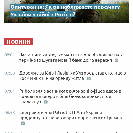
Опитування: Як ви наближаєте перемогу
України у війні з Росією?
НОВИНИ
Час міняти картку: кому з пенсіонерів доведеться
08:01
терміново шукати новий банк до 15 вересня
Дорожче за Київ і Львів: як Ужгород став столицею
07:58
космічних цін на оренду житла
Риболовля з вогником: в Аризоні офіцер вдарив
07:01
чоловіка шокером біля бензоколонки, і той
спалахнув
Свої ракети для Patriot: США та Україна
06:58
продовжують переговори попри скепсис Трампа