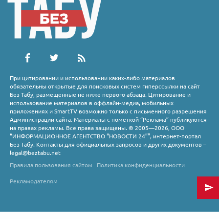
При цитировании и использовании каких-либо материалов
обязательны открытые для поисковых систем гиперссылки на сайт
Без Табу, размещенные не ниже первого абзаца. Цитирование и
использование материалов в оффлайн-медиа, мобильных
приложениях и SmartTV возможно только с письменного разрешения
Администрации сайта. Материалы с пометкой “Реклама” публикуются
на правах рекламы. Все права защищены. © 2005—2026, ООО
“ИНФОРМАЦИОННОЕ АГЕНТСТВО “НОВОСТИ 24””, интернет-портал
Без Табу. Контакты для официальных запросов и других документов –
legal@beztabu.net
Правила пользования сайтом
Политика конфиденциальности
Рекламодателям