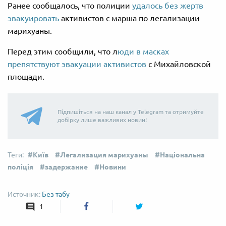
Ранее сообщалось, что полиции
удалось без жертв
эвакуировать
активистов с марша по легализации
марихуаны.
Перед этим сообщили, что л
юди в масках
препятствуют эвакуации активистов
с Михайловской
площади.
Підпишіться на наш канал у Telegram та отримуйте
добірку лише важливих новин!
Київ
Легализация марихуаны
Національна
поліція
задержание
Новини
Без табу
1