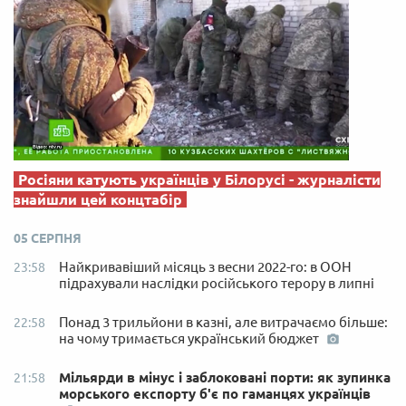
Росіяни катують українців у Білорусі - журналісти
знайшли цей концтабір
05 СЕРПНЯ
Найкривавіший місяць з весни 2022-го: в ООН
23:58
підрахували наслідки російського терору в липні
Понад 3 трильйони в казні, але витрачаємо більше:
22:58
на чому тримається український бюджет
Мільярди в мінус і заблоковані порти: як зупинка
21:58
морського експорту б'є по гаманцях українців