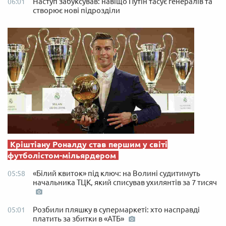
Наступ забуксував: навіщо Путін тасує генералів та
06:01
створює нові підрозділи
Кріштіану Роналду став першим у світі
футболістом-мільярдером
«Білий квиток» під ключ: на Волині судитимуть
05:58
начальника ТЦК, який списував ухилянтів за 7 тисяч
Розбили пляшку в супермаркеті: хто насправді
05:01
платить за збитки в «АТБ»