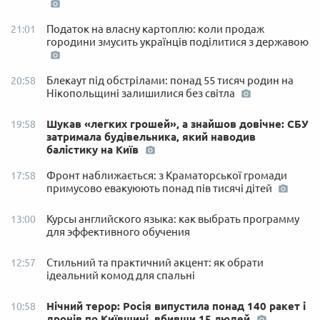
Податок на власну картоплю: коли продаж
21:01
городини змусить українців поділитися з державою
Блекаут під обстрілами: понад 55 тисяч родин на
20:58
Нікопольщині залишилися без світла
Шукав «легких грошей», а знайшов довічне: СБУ
19:58
затримала будівельника, який наводив
балістику на Київ
Фронт наближається: з Краматорської громади
17:58
примусово евакуюють понад пів тисячі дітей
Курсы английского языка: как выбрать программу
13:00
для эффективного обучения
Стильний та практичний акцент: як обрати
12:57
ідеальний комод для спальні
Нічний терор: Росія випустила понад 140 ракет і
10:58
дронів по Київщині, вбивши 15 людей