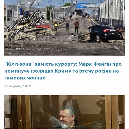
"Кілл-зона" замість курорту: Марк Фейгін про
неминучу ізоляцію Криму та втечу росіян на
гумових човнах
17 червня,
14:01