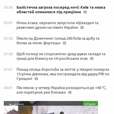
Балістична загроза посеред ночі: Київ та низка
03:58
областей опинилися під прицілом
Нічна атака: окупанти запустили «Шахеди» та
03:01
реактивні дрони на північ України
Пекло на Донеччині: понад 200 боїв за добу та
02:58
битва за «пояс фортець»
Щоб полиці не спорожніли: уряд шукає склади та
01:58
гроші для бізнесу на тлі російських атак
Понад місяць боротьби за життя: у лікарні померла
01:01
13-річна дівчинка, яка постраждала від удару РФ по
Сумщині
Пік пекла: у четвер Україна розжариться до +40 °C,
00:01
але порятунок уже близько