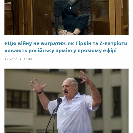
«Цю війну не виграти»: як Гіркін та Z-патріоти
ховають російську армію у прямому ефірі
17 червня,
13:41