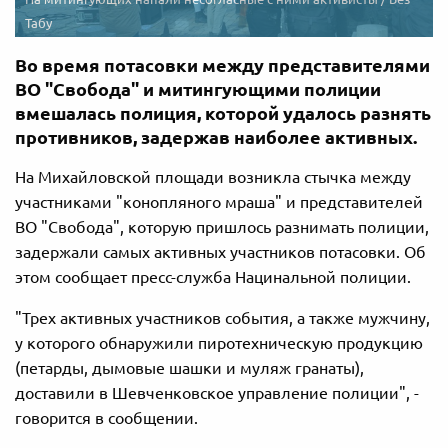
Табу
Во время потасовки между представителями
ВО "Свобода" и митингующими полиции
вмешалась полиция, которой удалось разнять
противников, задержав наиболее активных.
На Михайловской площади возникла стычка между
участниками "конопляного мраша" и представителей
ВО "Свобода", которую пришлось разнимать полиции,
задержали самых активных участников потасовки. Об
этом сообщает пресс-служба Нацинальной полиции.
"Трех активных участников события, а также мужчину,
у которого обнаружили пиротехническую продукцию
(петарды, дымовые шашки и муляж гранаты),
доставили в Шевченковское управление полиции", -
говорится в сообщении.