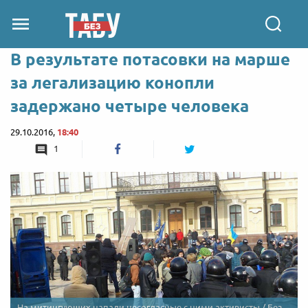
В результате потасовки на марше
за легализацию конопли
задержано четыре человека
29.10.2016,
18:40
1
На митингующих напали несогласные с ними активисты / Без