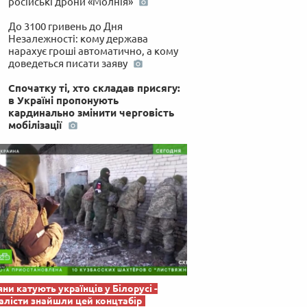
російські дрони «Молнія»
 по-українськи
До 3100 гривень до Дня
Незалежності: кому держава
нарахує гроші автоматично, а кому
доведеться писати заяву
Спочатку ті, хто складав присягу:
в Україні пропонують
кардинально змінити черговість
мобілізації
яни катують українців у Білорусі -
лісти знайшли цей концтабір