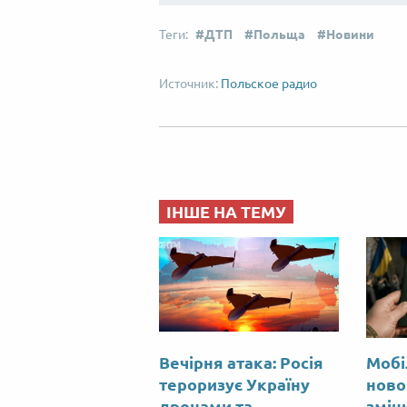
ДТП
Польща
Новини
Польское радио
ІНШЕ НА ТЕМУ
Вечірня атака: Росія
Мобі
тероризує Україну
ново
дронами та
змін