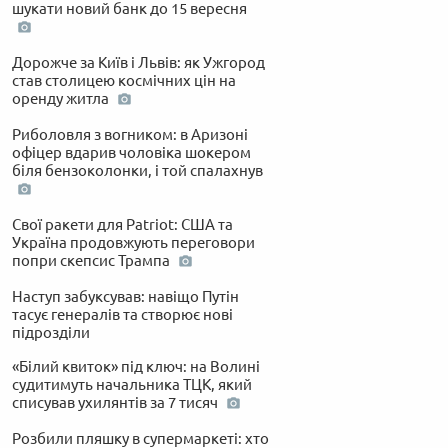
шукати новий банк до 15 вересня
Дорожче за Київ і Львів: як Ужгород
став столицею космічних цін на
оренду житла
Риболовля з вогником: в Аризоні
офіцер вдарив чоловіка шокером
біля бензоколонки, і той спалахнув
Свої ракети для Patriot: США та
Україна продовжують переговори
попри скепсис Трампа
Наступ забуксував: навіщо Путін
тасує генералів та створює нові
підрозділи
«Білий квиток» під ключ: на Волині
судитимуть начальника ТЦК, який
списував ухилянтів за 7 тисяч
Розбили пляшку в супермаркеті: хто