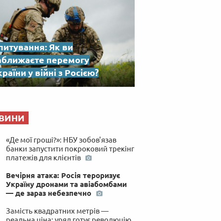
питування: Як ви
аближаєте перемогу
раїни у війні з Росією?
ВИНИ
«Де мої гроші?»: НБУ зобов'язав
банки запустити покроковий трекінг
платежів для клієнтів
Вечірня атака: Росія тероризує
Україну дронами та авіабомбами
— де зараз небезпечно
Замість квадратних метрів —
реальна ціна: уряд готує революцію