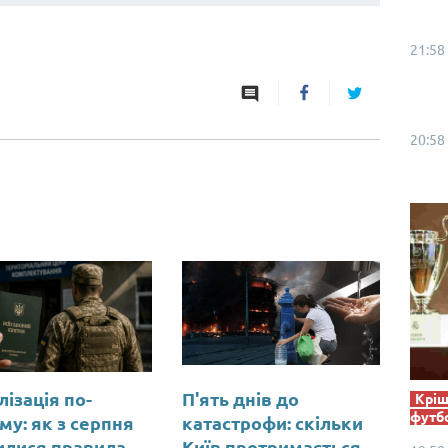
21:58
20:58
лізація по-
П'ять днів до
Кріш
футб
му: як з серпня
катастрофи: скільки
илися правила
Київ протримається