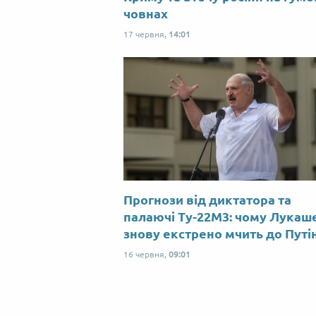
човнах
17 червня,
14:01
Прогнози від диктатора та
палаючі Ту-22М3: чому Лукаш
знову екстрено мчить до Путі
16 червня,
09:01