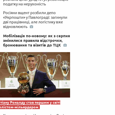
податку на нерухомість
Росіяни вщент розбили депо
«Укрпошти» у Павлограді: загинули
дві працівниці, але логістику вже
відновлюють
Мобілізація по-новому: як з серпня
змінилися правила відстрочки,
бронювання та візитів до ТЦК
тіану Роналду став першим у світі
олістом-мільярдером