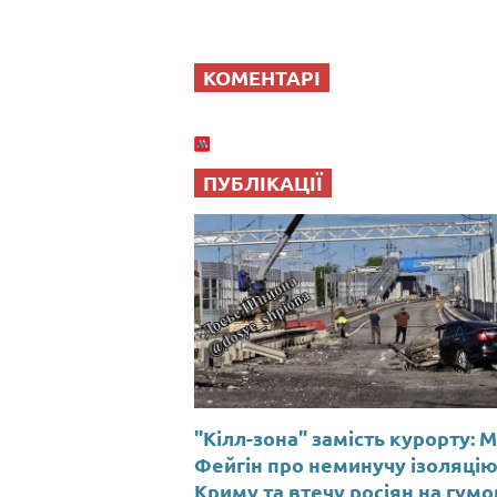
КОМЕНТАРІ
ПУБЛІКАЦІЇ
"Кілл-зона" замість курорту: 
Фейгін про неминучу ізоляці
Криму та втечу росіян на гум