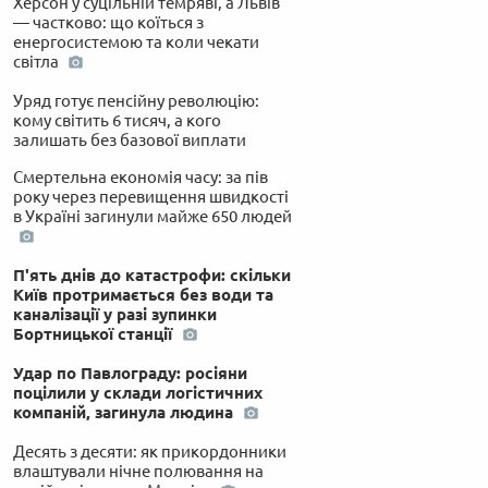
Херсон у суцільній темряві, а Львів
— частково: що коїться з
енергосистемою та коли чекати
світла
Уряд готує пенсійну революцію:
кому світить 6 тисяч, а кого
залишать без базової виплати
Смертельна економія часу: за пів
року через перевищення швидкості
в Україні загинули майже 650 людей
П'ять днів до катастрофи: скільки
Київ протримається без води та
каналізації у разі зупинки
Бортницької станції
Удар по Павлограду: росіяни
поцілили у склади логістичних
компаній, загинула людина
Десять з десяти: як прикордонники
влаштували нічне полювання на