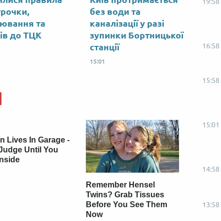
19:58
трочки,
без води та
ювання та
каналізації у разі
тів до ТЦК
зупинки Бортницької
16:58
станції
15:01
15:58
15:01
 Lives In Garage -
Judge Until You
Inside
14:58
Remember Hensel
Twins? Grab Tissues
Before You See Them
13:58
Now