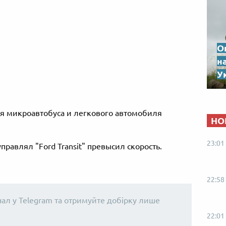
О
н
Ук
ия микроавтобуса и легкового автомобиля
НО
23:01
правлял "Ford Transit" превысил скорость.
22:58
нал у Telegram та отримуйте добірку лише
22:01