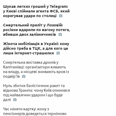
Шукав легких грошей у Telegram:
у Києві спіймали агента ФСБ, який
коригував удари по столиці
Смертельний приліт у Лозовій:
росіяни вдарили по вагону потяга,
вбивши двох залізничників
Жіноча мобілізація в Україні: кому
дійсно треба в ТЦК, а для кого це
лише інтернет-страшилки
Смертельна виставка дронів у
Капітанівці: організатори кивають
на владу, а місцеві змивають кров із
подвір'їв
Нуль збитих балістичних ракет та
відмова Трампа: чому Київ опинився
під найважчим ударом і що буде
далі
Час міняти картку: кому з
пенсіонерів доведеться терміново