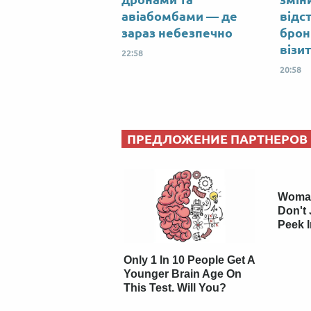
авіабомбами — де
відс
зараз небезпечно
брон
візи
22:58
20:58
ПРЕДЛОЖЕНИЕ ПАРТНЕРОВ
Woman
Don't 
Peek 
Only 1 In 10 People Get A
Younger Brain Age On
This Test. Will You?