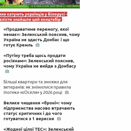
яни катують українців у Білорусі -
лісти знайшли цей концтабір
«Продаватиме перемогу, якої
немає»: Зеленський пояснив, чому
Україна не здасть Донбас і що
готує Кремль
«Путіну треба щось продати
росіянам»: Зеленський пояснив,
чому Україна не вийде з Донбасу
Більші квартири та знижки для
ветеранів: як змінилися правила
іпотеки «єОселя» у 2026 році
Велике чищення «броні»: чому
підприємства масово втрачають
статус критичних і до чого
готуватися з 1 вересня
«Жодної цілої ТЕС»: Зеленський