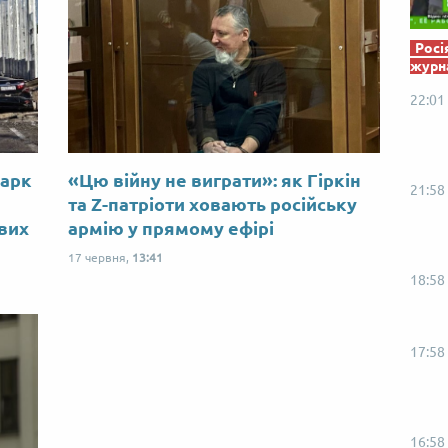
Росі
журна
22:01
Марк
«Цю війну не виграти»: як Гіркін
21:58
ю
та Z-патріоти ховають російську
ових
армію у прямому ефірі
17 червня,
13:41
18:58
17:58
16:58