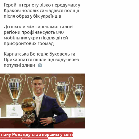
Герой інтернету різко передумав: у
Кракові чоловік сам здався поліції
після образ у бік українців
До школи між сиренами: тилові
регіони профінансують 840
мобільних укриттів для дітей
прифронтових громад
Карпатська Венеція: Буковель та
Прикарпаття пішли під воду через
потужні зливи
тіану Роналду став першим у світі