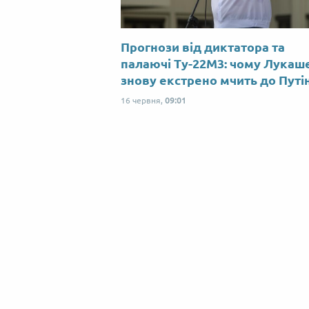
Прогнози від диктатора та
палаючі Ту-22М3: чому Лукаш
знову екстрено мчить до Путі
16 червня,
09:01