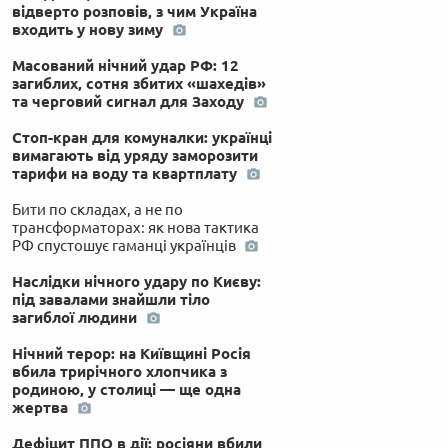
відверто розповів, з чим Україна
входить у нову зиму
Масований нічний удар РФ: 12
загиблих, сотня збитих «шахедів»
та черговий сигнал для Заходу
Стоп-кран для комуналки: українці
вимагають від уряду заморозити
тарифи на воду та квартплату
Бити по складах, а не по
трансформаторах: як нова тактика
РФ спустошує гаманці українців
Наслідки нічного удару по Києву:
під завалами знайшли тіло
загиблої людини
Нічний терор: на Київщині Росія
вбила трирічного хлопчика з
родиною, у столиці — ще одна
жертва
Дефіцит ППО в дії: росіяни вбили