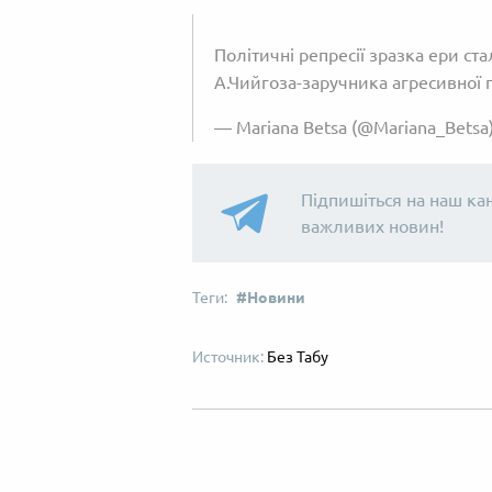
Політичні репресії зразка ери ст
А.Чийгоза-заручника агресивної
— Mariana Betsa (@Mariana_Betsa
Підпишіться на наш ка
важливих новин!
Новини
Без Табу