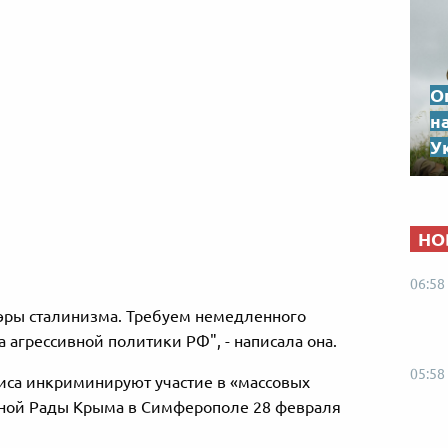
О
н
Ук
НО
06:58
эры сталинизма. Требуем немедленного
агрессивной политики РФ", - написала она.
05:58
са инкриминируют участие в «массовых
вной Рады Крыма в Симферополе 28 февраля