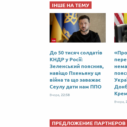
ІНШЕ НА ТЕМУ
До 50 тисяч солдатів
«Про
КНДР у Росії:
пере
Зеленський пояснив,
нема
навіщо Пхеньяну ця
пояс
війна та що заважає
Укра
Сеулу дати нам ППО
Донб
Кре
Вчора,
22:58
Вчора,
ПРЕДЛОЖЕНИЕ ПАРТНЕРОВ