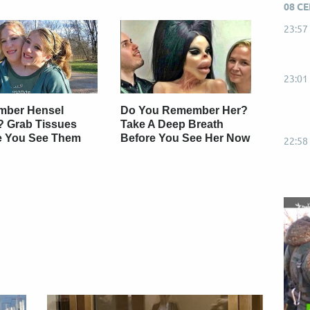
Від пацанки до панянки
Топ-модель
08 С
23:57
23:01
ber Hensel
Do You Remember Her?
? Grab Tissues
Take A Deep Breath
e You See Them
Before You See Her Now
22:58