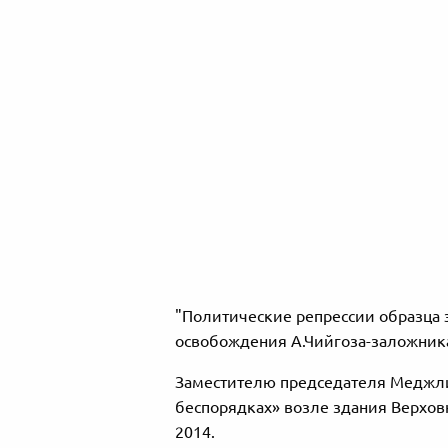
"Политические репрессии образца 
освобождения А.Чийгоза-заложника 
Заместителю председателя Меджли
беспорядках» возле здания Верхо
2014.