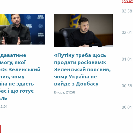
футб
02:58
02:01
даватиме
«Путіну треба щось
01:01
могу, якої
продати росіянам»:
є»: Зеленський
Зеленський пояснив,
нив, чому
чому Україна не
їна не здасть
вийде з Донбасу
00:58
ас і що готує
Вчора,
21:58
мль
22:01
00:01