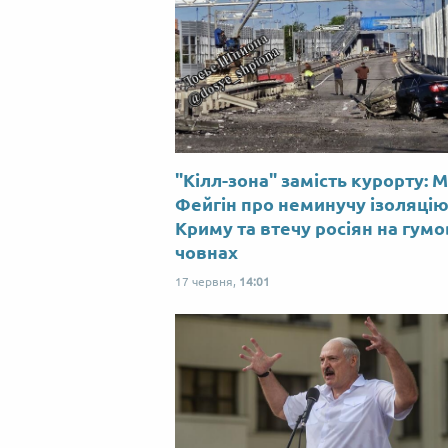
"Кілл-зона" замість курорту: 
Фейгін про неминучу ізоляці
Криму та втечу росіян на гум
човнах
17 червня,
14:01