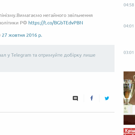
04:58
алінізму.Вимагаємо негайного звільнення
 політики РФ
https://t.co/BGbTEdvPBN
04:01
)
27 жовтня 2016 р.
03:01
нал у Telegram та отримуйте добірку лише
Кріш