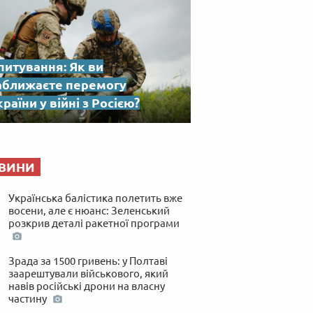
питування: Як ви
аближаєте перемогу
раїни у війні з Росією?
ВИНИ
Українська балістика полетить вже
восени, але є нюанс: Зеленський
розкрив деталі ракетної програми
Зрада за 1500 гривень: у Полтаві
заарештували військового, який
навів російські дрони на власну
частину