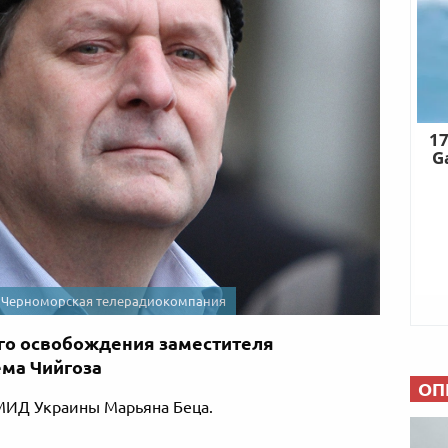
/ Черноморская телерадиокомпания
го освобождения заместителя
ма Чийгоза
ОП
 МИД Украины Марьяна Беца.