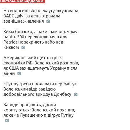
олістом-мільярдером
На волосині від блекауту: окупована
ЗАЕС двічі за день втрачала
зовнішнє живлення
Зима близько, а ракет замало: чому
навіть 300 перехоплювачів для
Patriot не закриють небо над
Києвом
Американський щит та тріск
економіки РФ: Зеленський розповів,
як США захищатимуть Україну після
війни
«Путіну треба продавати перемогу»:
Зеленський відрізав ідею
добровільного виходу з Донбасу
Заводи працюють, дрони
коригуються: Зеленський пояснив,
як саме Лукашенко підігрує Путіну