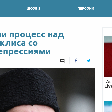
ШОУБІЗ
ПЕРСОНИ
и процесс над
жлиса со
епрессиями