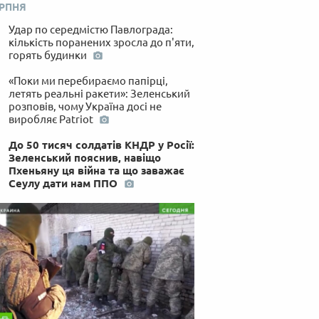
 по-українськи
ЕРПНЯ
Удар по середмістю Павлограда:
кількість поранених зросла до п'яти,
горять будинки
«Поки ми перебираємо папірці,
летять реальні ракети»: Зеленський
розповів, чому Україна досі не
виробляє Patriot
До 50 тисяч солдатів КНДР у Росії:
Зеленський пояснив, навіщо
Пхеньяну ця війна та що заважає
Сеулу дати нам ППО