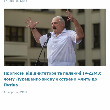
17 червня,
13:41
Прогнози від диктатора та палаючі Ту-22М3:
чому Лукашенко знову екстрено мчить до
Путіна
16 червня,
09:01