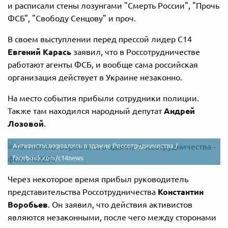
и расписали стены лозунгами "Смерть России", "Прочь
ФСБ", "Свободу Сенцову" и проч.
В своем выступлении перед прессой лидер С14
Евгений Карась
заявил, что в Россотрудничестве
работают агенты ФСБ, и вообще сама российская
организация действует в Украине незаконно.
На место события прибыли сотрудники полиции.
Также там находился народный депутат
Андрей
Лозовой
.
Активисты ворвались в здание Россотрудничества /
facebook.com/c14news
Через некоторое время прибыл руководитель
представительства Россотрудничества
Константин
Воробьев
. Он заявил, что действия активистов
являются незаконными, после чего между сторонами