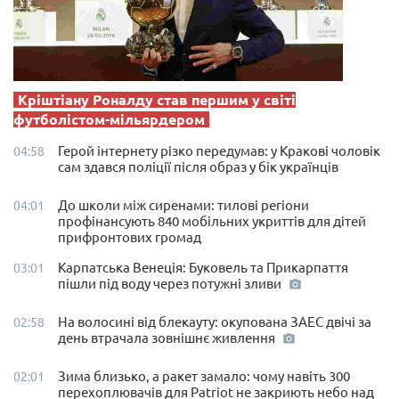
Кріштіану Роналду став першим у світі
футболістом-мільярдером
Герой інтернету різко передумав: у Кракові чоловік
04:58
сам здався поліції після образ у бік українців
До школи між сиренами: тилові регіони
04:01
профінансують 840 мобільних укриттів для дітей
прифронтових громад
Карпатська Венеція: Буковель та Прикарпаття
03:01
пішли під воду через потужні зливи
На волосині від блекауту: окупована ЗАЕС двічі за
02:58
день втрачала зовнішнє живлення
Зима близько, а ракет замало: чому навіть 300
02:01
перехоплювачів для Patriot не закриють небо над