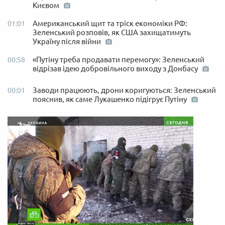
Києвом
Американський щит та тріск економіки РФ:
01:01
Зеленський розповів, як США захищатимуть
Україну після війни
«Путіну треба продавати перемогу»: Зеленський
00:58
відрізав ідею добровільного виходу з Донбасу
Заводи працюють, дрони коригуються: Зеленський
00:01
пояснив, як саме Лукашенко підігрує Путіну