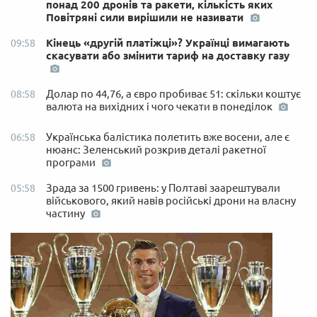
понад 200 дронів та ракети, кількість яких
Повітряні сили вирішили не називати
Кінець «другій платіжці»? Українці вимагають
09:58
скасувати або змінити тариф на доставку газу
Долар по 44,76, а євро пробиває 51: скільки коштує
08:58
валюта на вихідних і чого чекати в понеділок
Українська балістика полетить вже восени, але є
06:58
нюанс: Зеленський розкрив деталі ракетної
програми
Зрада за 1500 гривень: у Полтаві заарештували
05:58
військового, який навів російські дрони на власну
частину