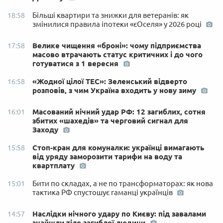
Більші квартири та знижки для ветеранів: як
18:58
змінилися правила іпотеки «єОселя» у 2026 році
Велике чищення «броні»: чому підприємства
17:58
масово втрачають статус критичних і до чого
готуватися з 1 вересня
«Жодної цілої ТЕС»: Зеленський відверто
16:58
розповів, з чим Україна входить у нову зиму
Масований нічний удар РФ: 12 загиблих, сотня
16:01
збитих «шахедів» та черговий сигнал для
Заходу
Стоп-кран для комуналки: українці вимагають
15:58
від уряду заморозити тарифи на воду та
квартплату
Бити по складах, а не по трансформаторах: як нова
15:01
тактика РФ спустошує гаманці українців
Наслідки нічного удару по Києву: під завалами
14:57
знайшли тіло загиблої людини