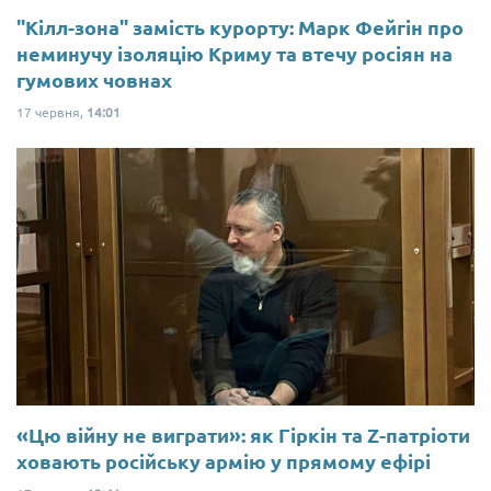
"Кілл-зона" замість курорту: Марк Фейгін про
неминучу ізоляцію Криму та втечу росіян на
гумових човнах
17 червня,
14:01
«Цю війну не виграти»: як Гіркін та Z-патріоти
ховають російську армію у прямому ефірі