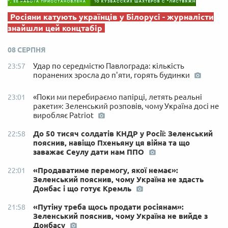
Росіяни катують українців у Білорусі - журналісти
знайшли цей концтабір
08 СЕРПНЯ
Удар по середмістю Павлограда: кількість
23:57
поранених зросла до п'яти, горять будинки
«Поки ми перебираємо папірці, летять реальні
23:01
ракети»: Зеленський розповів, чому Україна досі не
виробляє Patriot
До 50 тисяч солдатів КНДР у Росії: Зеленський
22:58
пояснив, навіщо Пхеньяну ця війна та що
заважає Сеулу дати нам ППО
«Продаватиме перемогу, якої немає»:
22:01
Зеленський пояснив, чому Україна не здасть
Донбас і що готує Кремль
«Путіну треба щось продати росіянам»:
21:58
Зеленський пояснив, чому Україна не вийде з
Донбасу